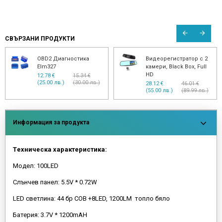
СВЪРЗАНИ ПРОДУКТИ
OBD2 Диагностика
Видеорегистратор с 2
Elm327
камери, Black Box, Full
HD
12.78 €
15.34 €
(25.00 лв.)
(30.00 лв.)
28.12 €
46.01 €
(55.00 лв.)
(89.99 лв.)
Информация за продукта
Tехническа характеристика:
Модел: 100LED
Слънчев панел: 5.5V * 0.72W
LED светлина: 44 бр COB +8LED, 1200LM топло бяло
Батерия: 3.7V * 1200mAH