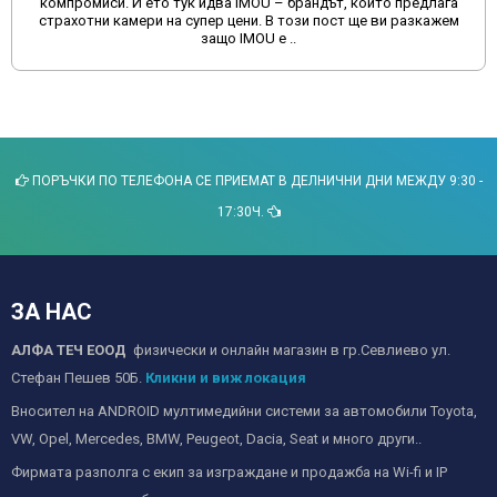
компромиси. И ето тук идва IMOU – брандът, който предлага
страхотни камери на супер цени. В този пост ще ви разкажем
защо IMOU е ..
ПОРЪЧКИ ПО ТЕЛЕФОНА СЕ ПРИЕМАТ В ДЕЛНИЧНИ ДНИ МЕЖДУ 9:30 -
17:30Ч.
ЗА НАС
АЛФА ТЕЧ ЕООД
физически и онлайн магазин в гр.Севлиево ул.
Стефан Пешев 50Б.
Кликни и виж локация
Вносител на ANDROID мултимедийни системи за автомобили Toyota,
VW, Opel, Mercedes, BMW, Peugeot, Dacia, Seat и много други..
Фирмата разполга с екип за изграждане и продажба на Wi-fi и IP