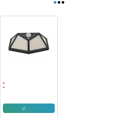
ПОСЛЕДНО РАЗГЛЕДАХТЕ
Соларна Стенна лампа 5W с
датчик за движение
2Ah
ABS пластмаса
11.25 € (22.00 лв.)
8.69 € (17.00 лв.)
Купи