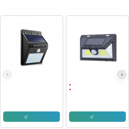
МОЖЕ ДА ХАРЕСАТЕ ОЩЕ
Градинска лампа LED-609
Градинска Лампа с PIR Датчик
1.5Ah
ABS пластмаса
7.67 € (15.00 лв.)
5.62 € (10.99 лв.)
12.78 € (25.00 лв.)
8.94 € (17.49 лв.)
Купи
Купи