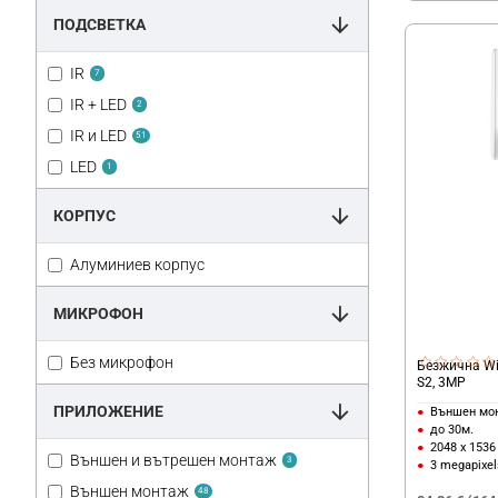
Yi Smart
1
ПОДСВЕТКА
IR
7
IR + LED
2
IR и LED
51
LED
1
КОРПУС
Алуминиев корпус
МИКРОФОН
Без микрофон
Безжична Wi
S2, 3MP
ПРИЛОЖЕНИЕ
Външен мо
до 30м.
2048 x 1536
Външен и вътрешен монтаж
3
3 megapixel
Външен монтаж
48