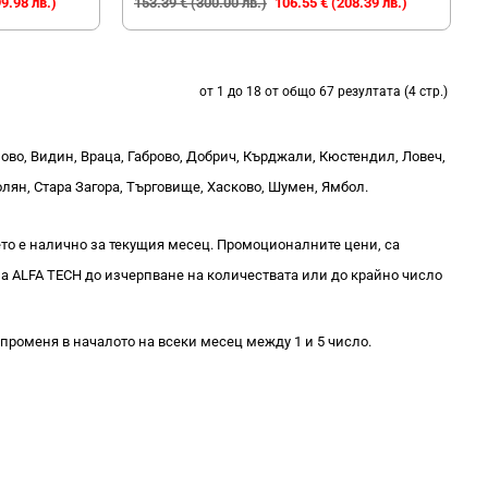
9.98 лв.)
153.39 € (300.00 лв.)
106.55 € (208.39 лв.)
от 1 до 18 от общо 67 резултата (4 стр.)
ново, Видин, Враца, Габрово, Добрич, Кърджали, Кюстендил, Ловеч,
лян, Стара Загора, Търговище, Хасково, Шумен, Ямбол.
о е налично за текущия месец. Промоционалните цени, са
а ALFA TECH до изчерпване на количествата или до крайно число
променя в началото на всеки месец между 1 и 5 число.