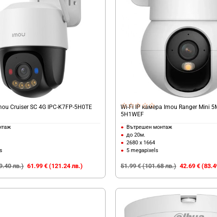
mou Cruiser SC 4G IPC-K7FP-5H0TE
Wi-Fi IP камера Imou Ranger Mini 
5H1WEF
нтаж
Вътрешен монтаж
до 20м.
2680 x 1664
s
5 megapixels
9.40 лв.)
61.99 € (121.24 лв.)
51.99 € (101.68 лв.)
42.69 € (83.4