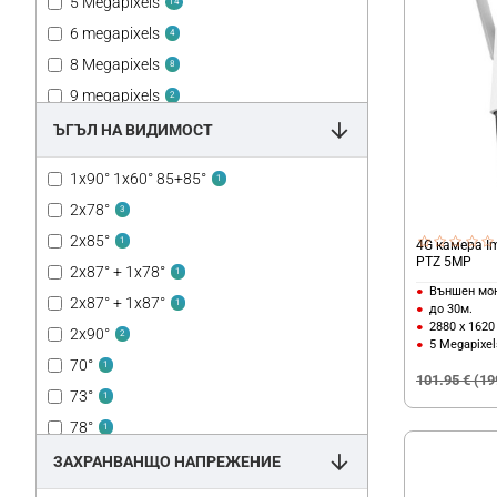
5 Megapixels
14
6 megapixels
4
8 Megapixels
8
9 megapixels
2
10 megapixels
ЪГЪЛ НА ВИДИМОСТ
3
11 Megapixels
1
1x90° 1х60° 85+85°
1
12 megapixels
2
2x78°
3
2x85°
1
4G камера I
PTZ 5MP
2x87° + 1x78°
1
Външен мо
2x87° + 1x87°
1
до 30м.
2880 x 1620
2x90°
2
5 Megapixel
70°
1
101.95 € (19
73°
1
78°
1
79°
ЗАХРАНВАНЩО НАПРЕЖЕНИЕ
1
80.4°
1