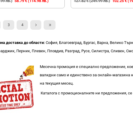
.99 лв.)
58.79 € (114.98 лв.)
127.82 € (249.99 лв.)
102.25 € (19
3
4
рна доставка до области:
София, Благоевград, Бургас, Варна, Велико Тър
арджик, Перник, Плевен, Пловдив, Разград, Русе, Силистра, Сливен, Смо
Месечна промоция е специално предложение, коет
валидни само и единствено за онлайн-магазина н
на текущия месец.
Каталога с промоционалните ни предложения, се 