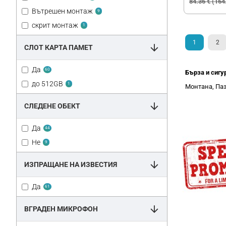
84.36 € (164
Вътрешен монтаж
9
скрит монтаж
1
1
2
СЛОТ КАРТА ПАМЕТ
Да
60
Бърза и сигу
до 512GB
1
Монтана, Паз
СЛЕДЕНЕ ОБЕКТ
Да
44
Не
9
ИЗПРАЩАНЕ НА ИЗВЕСТИЯ
Да
61
ВГРАДЕН МИКРОФОН