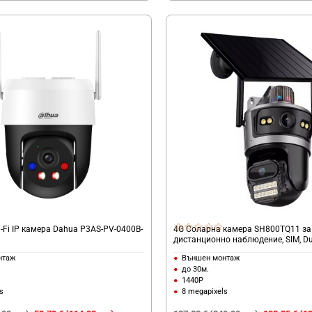
-Fi IP камера Dahua P3AS-PV-0400B-
4G Соларна камера SH800TQ11 за
дистанционно наблюдение, SIM, Du
нтаж
Външен монтаж
до 30м.
1440P
s
8 megapixels