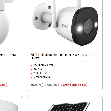
5MP IPC-K2MP-
Wi-Fi IP камера Imou Bullet 2E 5MP IPC-K3DP-
5H0WF
Външен монтаж
до 20м.
2880 x 1620
5 megapixels
9 лв.)
55.00 € (107.57 лв.)
29.99 € (58.66 лв.)