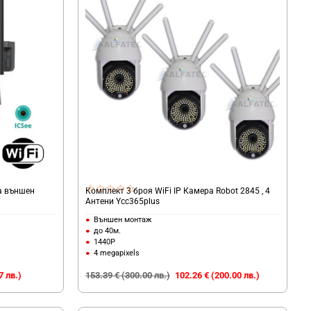
за външен
Комплект 3 броя WiFi IP Камера Robot 2845 , 4
Антени Ycc365plus
Външен монтаж
до 40м.
1440P
4 megapixels
7 лв.)
153.39 € (300.00 лв.)
102.26 € (200.00 лв.)