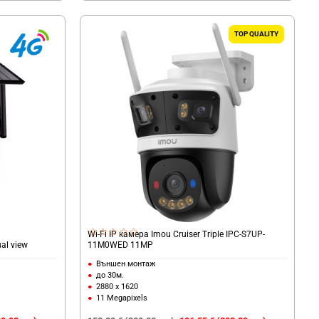
TOP QUALITY
Wi-Fi IP камера Imou Cruiser Triple IPC-S7UP-
al view
11M0WED 11MP
Външен монтаж
до 30м.
2880 x 1620
11 Megapixels