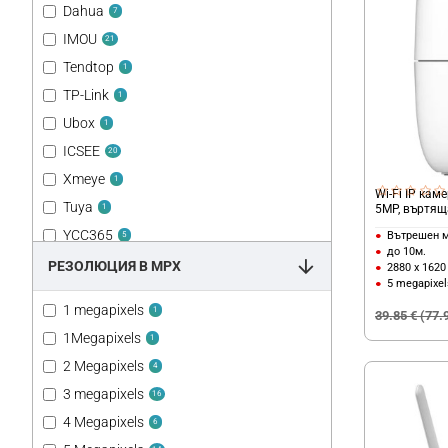
Dahua
7
IMOU
21
Tendtop
1
TP-Link
1
Ubox
1
ICSEE
20
Xmeye
1
Wi-Fi IP кам
Tuya
5MP, въртящ
1
YCC365
Вътрешен 
5
до 10м.
V380Pro
РЕЗОЛЮЦИЯ В MPX
4
2880 x 1620
5 megapixel
1 megapixels
1
39.85 € (77.
1Megapixels
1
2 Megapixels
4
3 megapixels
16
4 Megapixels
6