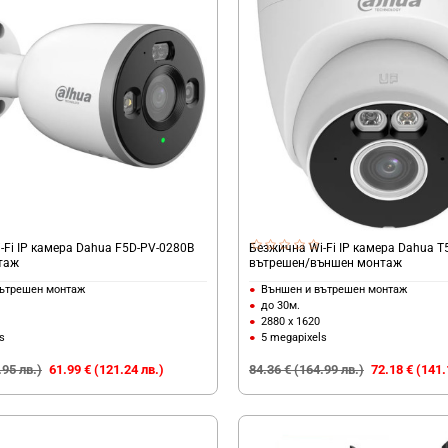
-Fi IP камера Dahua F5D-PV-0280B
Безжична Wi-Fi IP камера Dahua T
таж
вътрешен/външен монтаж
ътрешен монтаж
Външен и вътрешен монтаж
до 30м.
2880 x 1620
s
5 megapixels
.95 лв.)
61.99 € (121.24 лв.)
84.36 € (164.99 лв.)
72.18 € (141.