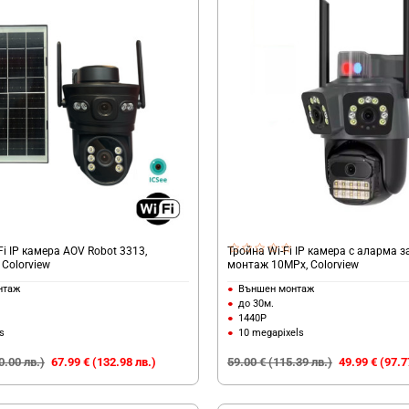
i IP камера AOV Robot 3313,
Тройна Wi-Fi IP камера с аларма 
 Colorview
монтаж 10MPx, Colorview
нтаж
Външен монтаж
до 30м.
1440P
s
10 megapixels
0.00 лв.)
67.99 € (132.98 лв.)
59.00 € (115.39 лв.)
49.99 € (97.7