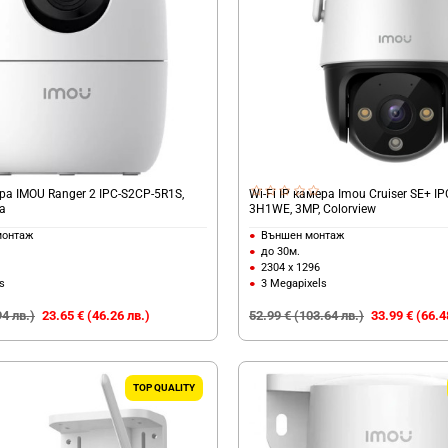
ера IMOU Ranger 2 IPC-S2CP-5R1S,
Wi-Fi IP камера Imou Cruiser SE+ I
а
3H1WE, 3MP, Colorview
монтаж
Външен монтаж
до 30м.
2304 x 1296
s
3 Megapixels
94 лв.)
23.65 € (46.26 лв.)
52.99 € (103.64 лв.)
33.99 € (66.4
TOP QUALITY