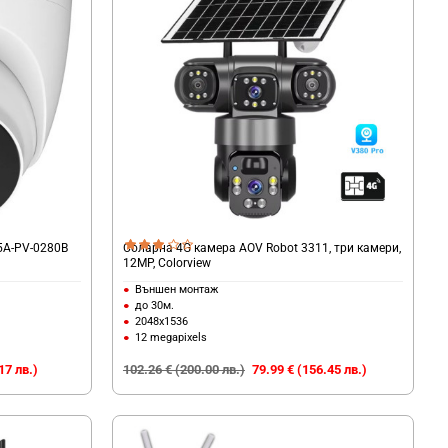
5A-PV-0280B
Соларна 4G камера AOV Robot 3311, три камери,
12MP, Colorview
Външен монтаж
до 30м.
2048х1536
12 megapixels
17 лв.)
102.26 € (200.00 лв.)
79.99 € (156.45 лв.)