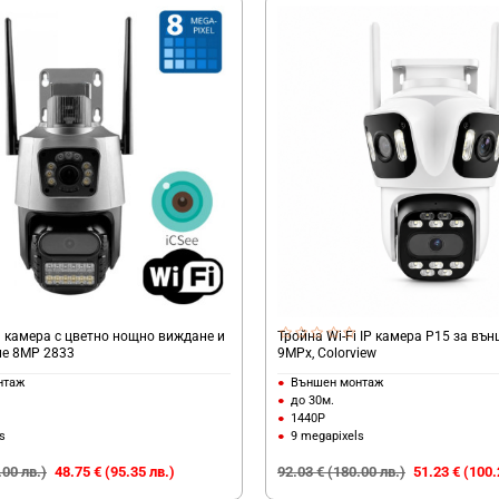
а камера с цветно нощно виждане и
Тройна Wi-Fi IP камера P15 за въ
не 8MP 2833
9MPx, Colorview
нтаж
Външен монтаж
до 30м.
1440P
s
9 megapixels
.00 лв.)
48.75 € (95.35 лв.)
92.03 € (180.00 лв.)
51.23 € (100.