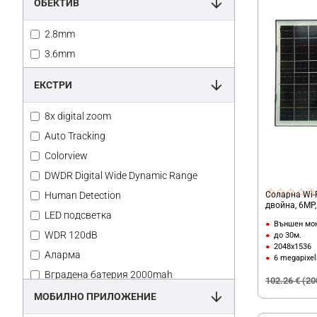
ОБЕКТИВ
2.8mm
3.6mm
ЕКСТРИ
8x digital zoom
Auto Tracking
Colorview
DWDR Digital Wide Dynamic Range
Соларна Wi-F
Human Detection
двойна, 6MP,
LED подсветка
Външен мо
WDR 120dB
до 30м.
2048х1536
Аларма
6 megapixel
Вградена батерия 2000mah
102.26 € (20
Два обектива
МОБИЛНО ПРИЛОЖЕНИЕ
Двойна камера