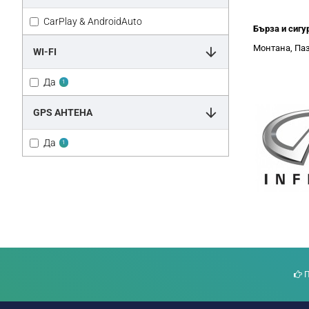
CarPlay & AndroidAuto
Бърза и сигу
Монтана, Паз
WI-FI
Да
1
GPS АНТЕНА
Да
1
П