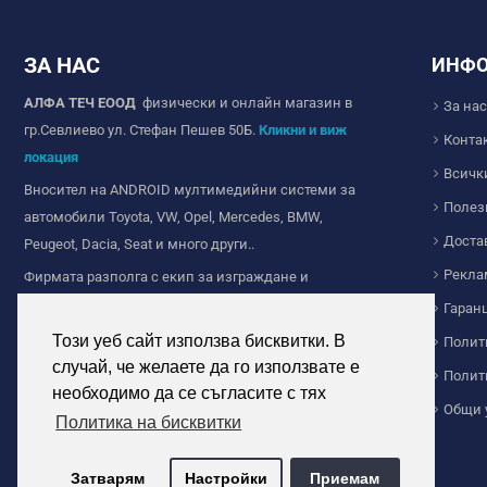
ЗА НАС
ИНФ
АЛФА ТЕЧ ЕООД
физически и онлайн магазин в
За нас
гр.Севлиево ул. Стефан Пешев 50Б.
Кликни и виж
Конта
локация
Всичк
Вносител на ANDROID мултимедийни системи за
Полез
автомобили Toyota, VW, Opel, Mercedes, BMW,
Доста
Peugeot, Dacia, Seat и много други..
Рекла
Фирмата разполга с екип за изграждане и
продажба на Wi-fi и IP камери за видеонаблюдение,
Гаран
ние сме с дългогодишен опит в сферата на
Този уеб сайт използва бисквитки. В
Полит
видеонаблюдението.
случай, че желаете да го използвате е
Полит
Продажба на соларно осветление за дома и
необходимо да се съгласите с тях
Общи 
индустриална цел. Прожектори и челници с
Политика на бисквитки
акумулаторни батерии и други.
Затварям
Настройки
Приемам