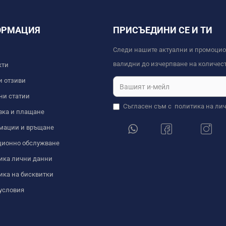
ОРМАЦИЯ
ПРИСЪЕДИНИ СЕ И ТИ
Следи нашите актуални и промоци
валидни до изчерпване на количест
кти
и отзиви
ни статии
Съгласен съм с
политика на ли
вка и плащане
мации и връщане
ционно обслужване
ика лични данни
ика на бисквитки
условия