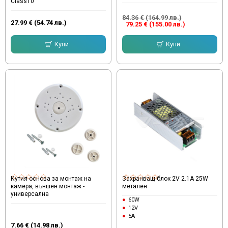
Class10
84.36 € (164.99 лв.)
27.99 € (54.74 лв.)
79.25 € (155.00 лв.)
Купи
Купи
Кутия основа за монтаж на
Захранващ блок 2V 2.1А 25W
камера, външен монтаж -
металeн
универсална
60W
12V
5A
7.66 € (14.98 лв.)