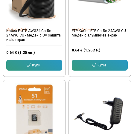
Кабел F UTP AWG24 Cat5e
FTP Кабел FTP Cat5e 24AWG CU -
24AWG CU - Меден с UV защита
Меден с алуминиев екран
и alu екран
0.64 € (1.25 лв.)
0.64 € (1.25 лв.)
Купи
Купи