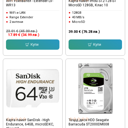
WiFi Усилвател - Extender LV-
Карта памет Imou ST2-128-S1
WR13
MicroSD 128GB, Клас 10
WiFi и LAN
128GB
Range Extender
40 MB/s
2 антени
MicroSD
23.01 € (45.00 лв.)
39.00 € (76.28 лв.)
17.89 € (34.99 лв.)
Купи
Купи
Карта памет SanDisk - High
Твърд диск HDD Seagate
Endurance, 64GB, microSDXC,
Barracuda ST2000DM008