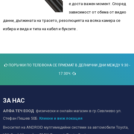
е доста важен момент. Според
зависимост от обема от видео
данни, дължината на трасето, резолюцията на всяка камера се
избира и вида и типа на кабел и буксите .
ПОРЪЧКИ ПО ТЕЛЕФОНА СЕ ПРИЕМАТ В ДЕЛНИЧНИ ДНИ МЕЖДУ 9:30 -
17:30Ч.
ЗА НАС
АЛФА ТЕЧ ЕООД
физически и онлайн магазин в гр.Севлиево ул.
Стефан Пешев 50Б.
Кликни и виж локация
Вносител на ANDROID мултимедийни системи за автомобили Toyota,