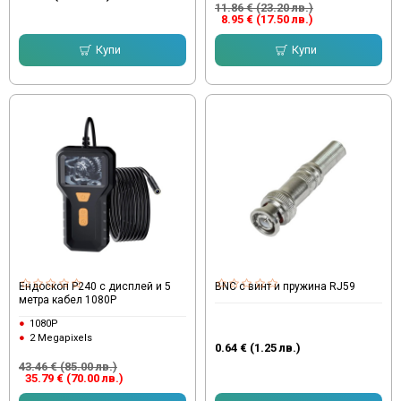
11.86 € (23.20 лв.)
8.95 € (17.50 лв.)
Купи
Купи
Ендоскоп P240 с дисплей и 5
BNC с винт и пружина RJ59
метра кабел 1080P
1080P
2 Megapixels
0.64 € (1.25 лв.)
43.46 € (85.00 лв.)
35.79 € (70.00 лв.)