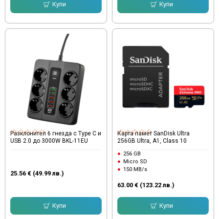
Купи
Купи
Разклонител 6 гнезда с Type C и
Карта памет SanDisk Ultra
USB 2.0 до 3000W BKL-11EU
256GB Ultra, A1, Class 10
256 GB
Micro SD
150 MB/s
25.56 € (49.99 лв.)
63.00 € (123.22 лв.)
Купи
Купи