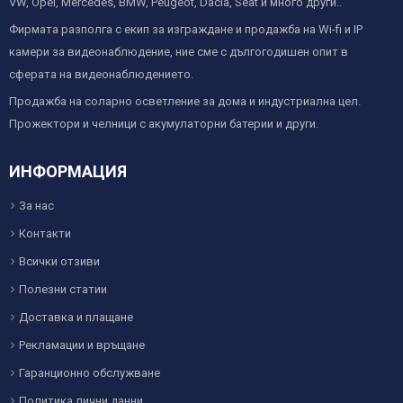
VW, Opel, Mercedes, BMW, Peugeot, Dacia, Seat и много други..
Фирмата разполга с екип за изграждане и продажба на Wi-fi и IP
камери за видеонаблюдение, ние сме с дългогодишен опит в
сферата на видеонаблюдението.
Продажба на соларно осветление за дома и индустриална цел.
Прожектори и челници с акумулаторни батерии и други.
ИНФОРМАЦИЯ
За нас
Контакти
Всички отзиви
Полезни статии
Доставка и плащане
Рекламации и връщане
Гаранционно обслужване
Политика лични данни