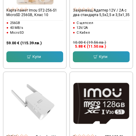
Карта памет Imou ST2-256-S1
Захранващ Адаптер 12V / 2A с
MicroSD 256GB, Клас 10
два стандарта 5,5х2,5 и 3,5х1,35
256GB
С щепсел
40 MB/s
12V/2A
MicroSD
С Кабел
10.00 € (19.56 лв.)
59.00 € (115.39 лв.)
5.88 € (11.50 лв.)
Купи
Купи