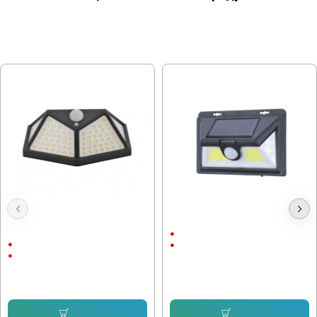
МОЖЕ ДА ХАРЕСАТЕ ОЩЕ
Соларна Стенна лампа 5W с
Градинска Лампа с PIR Датчик
датчик за движение
1.5Ah
2Ah
ABS пластмаса
ABS пластмаса
12.78 € (25.00 лв.)
11.25 € (22.00 лв.)
8.94 € (17.49 лв.)
8.69 € (17.00 лв.)
Купи
Купи