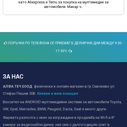
като Aliexpress и Temu за покупка на мултимедии за
автомобили. Макар ч..
ПОРЪЧКИ ПО ТЕЛЕФОНА СЕ ПРИЕМАТ В ДЕЛНИЧНИ ДНИ МЕЖДУ 9:30 -
17:30Ч.
ЗА НАС
АЛФА ТЕЧ ЕООД
физически и онлайн магазин в гр.Севлиево ул.
Стефан Пешев 50Б.
Кликни и виж локация
Вносител на ANDROID мултимедийни системи за автомобили Toyota,
VW, Opel, Mercedes, BMW, Peugeot, Dacia, Seat и много други..
Фирмата разполга с екип за изграждане и продажба на Wi-fi и IP
камери за видеонаблюдение, ние сме с дългогодишен опит в