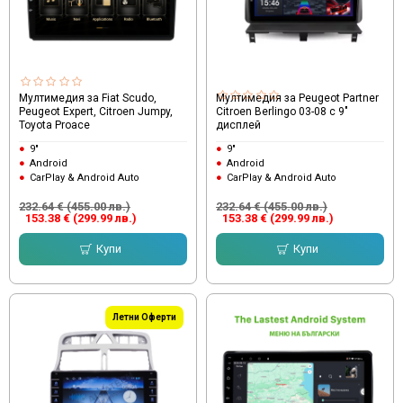
Мултимедия за Fiat Scudo,
Мултимедия за Peugeot Partner
Peugeot Expert, Citroen Jumpy,
Citroen Berlingo 03-08 с 9"
Toyota Proace
дисплей
9"
9"
Android
Android
CarPlay & Android Auto
CarPlay & Android Auto
232.64 € (455.00 лв.)
232.64 € (455.00 лв.)
153.38 € (299.99 лв.)
153.38 € (299.99 лв.)
Купи
Купи
Летни Оферти