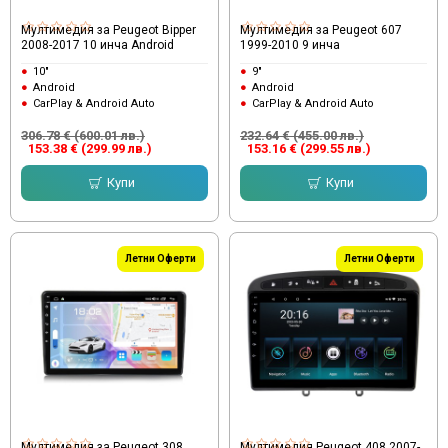
Мултимедия за Peugeot Bipper
Мултимедия за Peugeot 607
2008-2017 10 инча Android
1999-2010 9 инча
10"
9"
Android
Android
CarPlay & Android Auto
CarPlay & Android Auto
306.78 € (600.01 лв.)
232.64 € (455.00 лв.)
153.38 € (299.99 лв.)
153.16 € (299.55 лв.)
Купи
Купи
Летни Оферти
Летни Оферти
Мултимедия за Peugeot 308
Мултимедия Peugeot 408 2007-