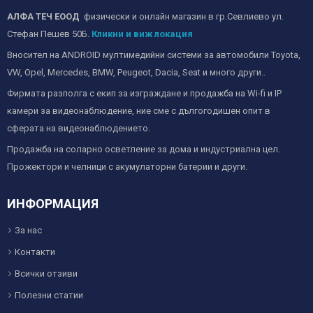
АЛФА ТЕЧ ЕООД
физически и онлайн магазин в гр.Севлиево ул.
Стефан Пешев 50Б.
Кликни и виж локация
Вносител на ANDROID мултимедийни системи за автомобили Toyota,
VW, Opel, Mercedes, BMW, Peugeot, Dacia, Seat и много други..
Фирмата разполга с екип за изграждане и продажба на Wi-fi и IP
камери за видеонаблюдение, ние сме с дългогодишен опит в
сферата на видеонаблюдението.
Продажба на соларно осветление за дома и индустриална цел.
Прожектори и челници с акумулаторни батерии и други.
ИНФОРМАЦИЯ
За нас
Контакти
Всички отзиви
Полезни статии