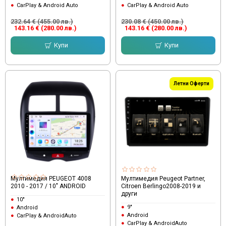
CarPlay & Android Auto
CarPlay & Android Auto
232.64 € (455.00 лв.)
230.08 € (450.00 лв.)
143.16 € (280.00 лв.)
143.16 € (280.00 лв.)
Купи
Купи
Летни Оферти
Мултимедия PEUGEOT 4008
Мултимедия Peugeot Partner,
2010 - 2017 / 10" ANDROID
Citroen Berlingo2008-2019 и
други
10"
9"
Android
Android
CarPlay & AndroidAuto
CarPlay & AndroidAuto