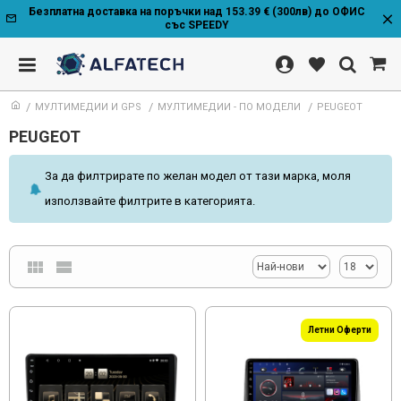
Безплатна доставка на поръчки над 153.39 € (300лв) до ОФИС
със SPEEDY
МУЛТИМЕДИИ И GPS
МУЛТИМЕДИИ - ПО МОДЕЛИ
PEUGEOT
PEUGEOT
За да филтрирате по желан модел от тази марка, моля
използвайте филтрите в категорията.
Летни Оферти