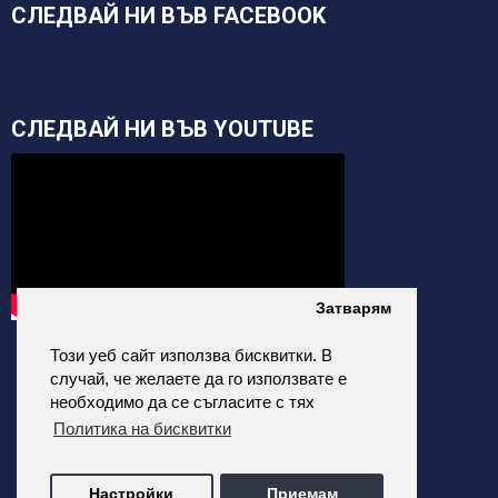
СЛЕДВАЙ НИ ВЪВ FACEBOOK
СЛЕДВАЙ НИ ВЪВ YOUTUBE
Затварям
Този уеб сайт използва бисквитки. В
случай, че желаете да го използвате е
необходимо да се съгласите с тях
Политика на бисквитки
alfatehnics.com © 2026 Всички права запазени.
Настройки
Приемам