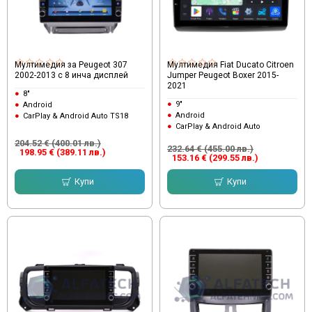
Мултимедия за Peugeot 307
Мултимедия Fiat Ducato Citroen
2002-2013 с 8 инча дисплей
Jumper Peugeot Boxer 2015-
2021
8"
9"
Android
Android
CarPlay & Android Auto TS18
CarPlay & Android Auto
204.52 € (400.01 лв.)
232.64 € (455.00 лв.)
198.95 € (389.11 лв.)
153.16 € (299.55 лв.)
Купи
Купи