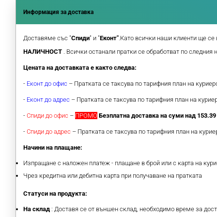
Информация за доставка
Доставяме със "
Спиди
" и "
Еконт"
.Като всички наши клиенти ще се 
НАЛИЧНОСТ
. Всички останали пратки се обработват по следния 
Цената на доставката е както следва:
-
Еконт до офис
– Пратката се таксува по тарифния план на курие
-
Еконт до адрес
– Пратката се таксува по тарифния план на кури
-
Спиди до офис
–
ПРОМО
Безплатна доставка на суми над 153.39 
-
Спиди до адрес
– Пратката се таксува по тарифния план на кури
Начини на плащане:
Изпращане с наложен платеж - плащане в брой или с карта на кури
Чрез кредитна или дебитна карта при получаване на пратката
Статуси на продукта:
На склад
: Доставя се от външен склад, необходимо време за дос