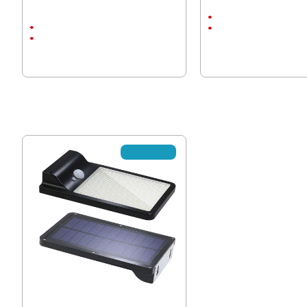
Соларна Стенна лампа 5W с датчик
Акумулаторна LED Лампа
за движение
3 Режима
2Ah
Li ion батерия
ABS пластмаса
11.25 € (22.00 лв.)
8.69 € (17.00 лв.)
8.69 € (17.00 лв.)
7.66 €
✘Изчерпано
Мини Соларна Лампа на стойка