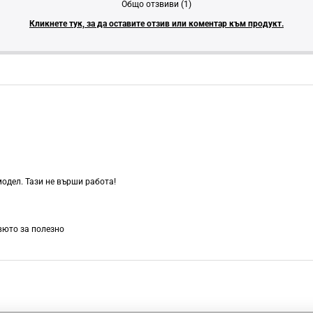
Общо отзвиви (1)
Кликнете тук, за да оставите отзив или коментар към продукт.
модел. Тази не върши работа!
евюто за полезно