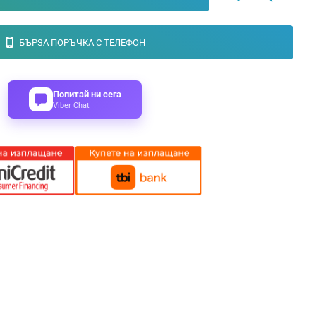
БЪРЗА ПОРЪЧКА С ТЕЛЕФОН
Попитай ни сега
Viber Chat