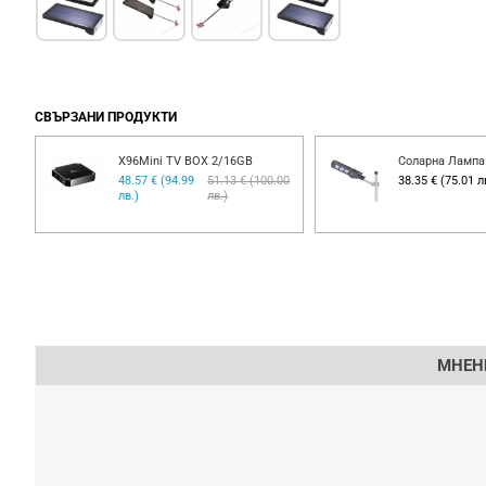
СВЪРЗАНИ ПРОДУКТИ
X96Mini TV BOX 2/16GB
Соларна Лампа
48.57 € (94.99
51.13 € (100.00
38.35 € (75.01 л
лв.)
лв.)
Напишете отзив
МНЕН