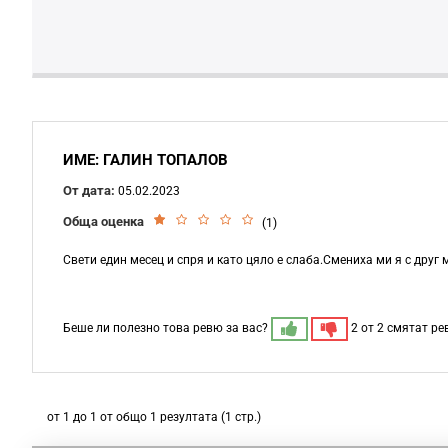
ИМЕ: ГАЛИН ТОПАЛОВ
От дата:
05.02.2023
Обща оценка
(1)
Свети един месец и спря и като цяло е слаба.Смениха ми я с друг 
Беше ли полезно това ревю за вас?
2 от 2 смятат р
от 1 до 1 от общо 1 резултата (1 стр.)