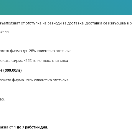
възползват от отстъпка на разходи за доставка. Доставка се извършва в р
начин:
рската фирма до -25% клиентска отстъпка
ерската фирма -25% клиентска отстъпка
€ (300.00лв)
ерската фирма -25% клиентска отстъпка
ер.
таква от
1 до 7 работни дни.