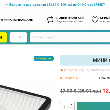
Безплатна доставка над 153.39 € (300 лв.) до ОФИС със SPEEDY
СРАВНИ ПРОДУКТИ
СПИСЪ
КУПИ НА ИЗПЛАЩАНЕ
общи характеристики
преглед
И
БЛОГ
✘Изчерпано
МИНИ 
(1)
-
добавете рейти
✘Изчерпано
Произв
12.
17.90 € (35.01 лв.)