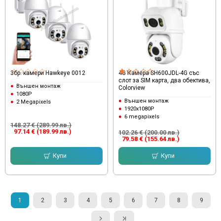
3бр. камери Hawkeye 0012
4G Камера SH600JDL-4G със
слот за SIM карта, два обектива,
Външен монтаж
Colorview
1080P
Външен монтаж
2 Megapixels
1920x1080P
6 megapixels
148.27 € (289.99 лв.)
97.14 € (189.99 лв.)
102.26 € (200.00 лв.)
79.58 € (155.64 лв.)
Купи
Купи
1
2
3
4
5
6
7
8
9