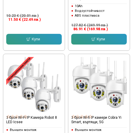
10Ah
Водоустойчивост
10.23 € (20.01 лв.)
ABS пластмаса
11.50 € (22.49 лв.)
127.82 € (249.99 лв.)
86.91 € (169.98 лв.)
Купи
Купи
3 броя Wi-Fi IP Камера Robot 8
3 броя Wi-fi IP камери Cobra Yi
LED Icsee
Smart, въртящи, 5G
Външен монтаж
Външен монтаж