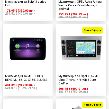
Мултимедия за BMW 3 series
Мултимедия OPEL Astra Antara
E46
Vectra Corsa Zafira Meriva, 7"
Android
178.95 € (350.00 лв.)
204.52 € (400.01 лв.)
153.25 € (299.73 лв.)
204.52 € (400.01 лв.)
Летни Оферти
Мултимедия за MERCEDES
Мултимедия за Opel 7167 А18
BENZ ML166, GL X166, GLS,GLE
Ultra, 7 инча, 4/64GB 8Core,
CarPlay
484.39 € (947.38 лв.)
524.07 € (1 024.99 лв.)
306.78 € (600.01 лв.)
383.47 € (750.00 лв.)
Летни Оферти