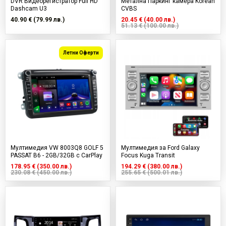
DVR Видеорегистратор Full HD
Метална Паркинг камера Korean
Dashcam U3
CVBS
40.90 € (79.99 лв.)
20.45 € (40.00 лв.)
51.13 € (100.00 лв.)
Летни Оферти
Мултимедия VW 8003Q8 GOLF 5
Мултимедия за Ford Galaxy
PASSAT B6 - 2GB/32GB с CarPlay
Focus Kuga Transit
178.95 € (350.00 лв.)
194.29 € (380.00 лв.)
230.08 € (450.00 лв.)
255.65 € (500.01 лв.)