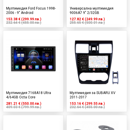
Мултимедия Ford Focus 1998-
Универсална мултимедия
2006 - 9" Android
9006A7 9" 2/32GB
153.38 € (299.99 лв.)
127.82 € (249.99 лв.)
232.64 € (455.00 лв.)
255.65 € (500.01 лв.)
Мултимедия 7168A18 Ultra
Мултимедия за SUBARU XV
4/64GB Octa Core
2011-2017
281.21 € (550.00 лв.)
153.16 € (299.55 лв.)
409.03 € (799.99 лв.)
232.64 € (455.00 лв.)