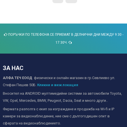
ПОРЪЧКИ ПО ТЕЛЕФОНА СЕ ПРИЕМАТ В ДЕЛНИЧНИ ДНИ МЕЖДУ 9:30 -
17:30Ч.
ЗА НАС
АЛФА ТЕЧ ЕООД
физически и онлайн магазин в гр.Севлиево ул.
Стефан Пешев 50Б.
Кликни и виж локация
Вносител на ANDROID мултимедийни системи за автомобили Toyota,
VW, Opel, Mercedes, BMW, Peugeot, Dacia, Seat и много други..
Фирмата разполга с екип за изграждане и продажба на Wi-fi и IP
камери за видеонаблюдение, ние сме с дългогодишен опит в
сферата на видеонаблюдението.