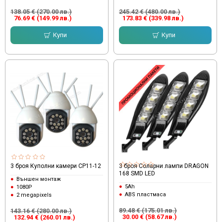
138.05 € (270.00 лв.)
245.42 € (480.00 лв.)
76.69 € (149.99 лв.)
173.83 € (339.98 лв.)
Купи
Купи
3 броя Куполни камери CP11-12
3 броя Соларни лампи DRAGON
168 SMD LED
Външен монтаж
5Ah
1080P
ABS пластмаса
2 megapixels
89.48 € (175.01 лв.)
143.16 € (280.00 лв.)
30.00 € (58.67 лв.)
132.94 € (260.01 лв.)