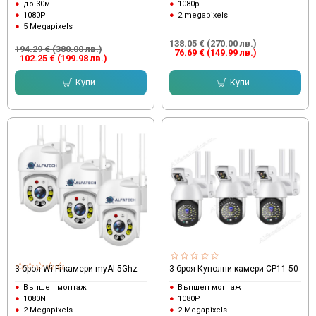
до 30м.
1080p
1080P
2 megapixels
5 Megapixels
138.05 € (270.00 лв.)
194.29 € (380.00 лв.)
76.69 € (149.99 лв.)
102.25 € (199.98 лв.)
Купи
Купи
3 броя Wi-Fi камери myAl 5Ghz
3 броя Куполни камери CP11-50
Външен монтаж
Външен монтаж
1080N
1080P
2 Megapixels
2 Megapixels