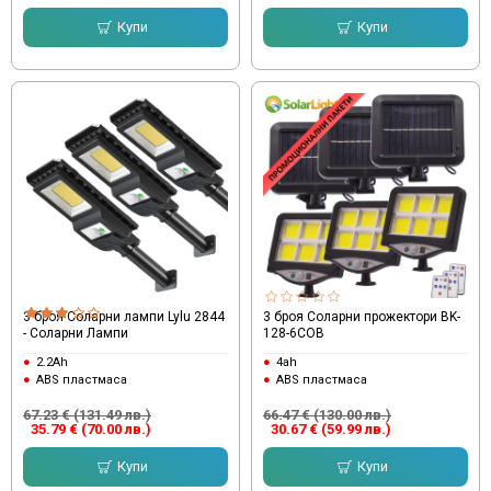
Купи
Купи
3 броя Соларни лампи Lylu 2844
3 броя Соларни прожектори BK-
- Соларни Лампи
128-6COB
2.2Ah
4ah
ABS пластмаса
ABS пластмаса
67.23 € (131.49 лв.)
66.47 € (130.00 лв.)
35.79 € (70.00 лв.)
30.67 € (59.99 лв.)
Купи
Купи