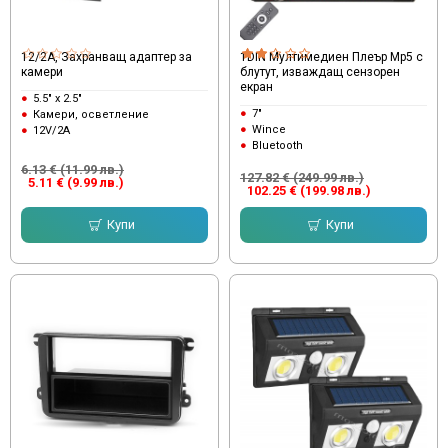
12/2А, Захранващ адаптер за
1DIN Мултимедиен Плеър Mp5 с
камери
блутут, изваждащ сензорен
екран
5.5" x 2.5"
7"
Камери, осветление
Wince
12V/2A
Bluetooth
6.13 € (11.99 лв.)
127.82 € (249.99 лв.)
5.11 € (9.99 лв.)
102.25 € (199.98 лв.)
Купи
Купи