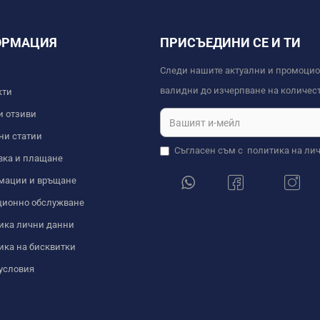
ОРМАЦИЯ
ПРИСЪЕДИНИ СЕ И ТИ
Следи нашите актуални и промоци
валидни до изчерпване на количест
кти
и отзиви
ни статии
Съгласен съм с
политика на ли
вка и плащане
мации и връщане
ционно обслужване
ика лични данни
ика на бисквитки
условия