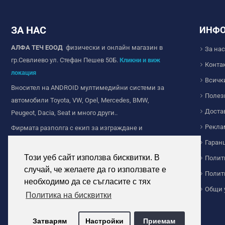
ЗА НАС
ИНФ
АЛФА ТЕЧ ЕООД
физически и онлайн магазин в
За нас
гр.Севлиево ул. Стефан Пешев 50Б.
Кликни и виж
Конта
локация
Всичк
Вносител на ANDROID мултимедийни системи за
Полез
автомобили Toyota, VW, Opel, Mercedes, BMW,
Доста
Peugeot, Dacia, Seat и много други..
Рекла
Фирмата разполга с екип за изграждане и
продажба на Wi-fi и IP камери за видеонаблюдение,
Гаран
ние сме с дългогодишен опит в сферата на
Този уеб сайт използва бисквитки. В
Полит
видеонаблюдението.
случай, че желаете да го използвате е
Полит
Продажба на соларно осветление за дома и
необходимо да се съгласите с тях
Общи 
индустриална цел. Прожектори и челници с
Политика на бисквитки
акумулаторни батерии и други.
Затварям
Настройки
Приемам