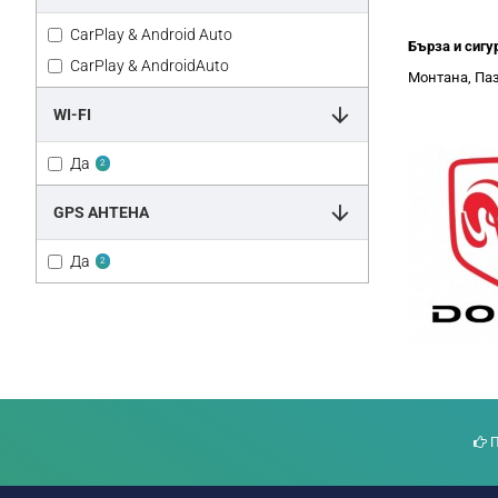
CarPlay & Android Auto
Бърза и сигу
CarPlay & AndroidAuto
Монтана, Паз
WI-FI
Да
2
GPS АНТЕНА
Да
2
П