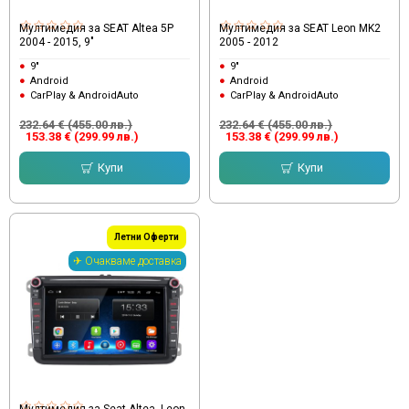
Мултимедия за SEAT Altea 5P
Мултимедия за SEAT Leon MK2
2004 - 2015, 9"
2005 - 2012
9"
9"
Android
Android
CarPlay & AndroidAuto
CarPlay & AndroidAuto
232.64 € (455.00 лв.)
232.64 € (455.00 лв.)
153.38 € (299.99 лв.)
153.38 € (299.99 лв.)
Купи
Купи
Летни Оферти
✈ Очакваме доставка
Мултимедия за Seat Altea, Leon,