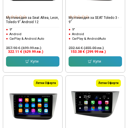
Мултимедия за Seat Altea, Leon,
Мултимедия за SEAT Toledo 3 -
Toledo 9" Android 12
9"
9"
9"
Android
Android
CarPlay & Android Auto
CarPlay & AndroidAuto
357.90 € (699.99 лв.)
232.64 € (455.00 лв.)
322.11 € (629.99 лв.)
153.38 € (299.99 лв.)
Купи
Купи
Летни Оферти
Летни Оферти