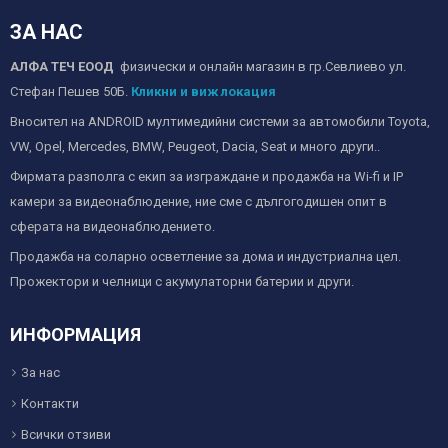
ЗА НАС
АЛФА ТЕЧ ЕООД
физически и онлайн магазин в гр.Севлиево ул.
Стефан Пешев 50Б.
Кликни и виж локация
Вносител на ANDROID мултимедийни системи за автомобили Toyota,
VW, Opel, Mercedes, BMW, Peugeot, Dacia, Seat и много други..
Фирмата разполга с екип за изграждане и продажба на Wi-fi и IP
камери за видеонаблюдение, ние сме с дългогодишен опит в
сферата на видеонаблюдението.
Продажба на соларно осветление за дома и индустриална цел.
Прожектори и челници с акумулаторни батерии и други.
ИНФОРМАЦИЯ
За нас
Контакти
Всички отзиви