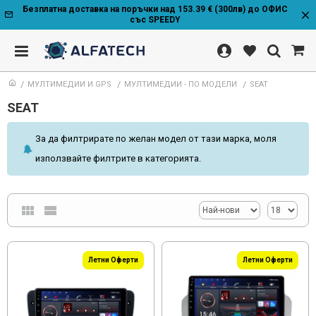
Безплатна доставка на поръчки над 153.39 € (300лв) до ОФИС
със SPEEDY
МУЛТИМЕДИИ И GPS
МУЛТИМЕДИИ - ПО МОДЕЛИ
SEAT
SEAT
За да филтрирате по желан модел от тази марка, моля
използвайте филтрите в категорията.
Летни Оферти
Летни Оферти