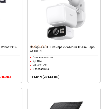
 Robot 3309-
Соларна 4G LTE камера с батерия TP-Link Tapo
C615F KIT
Външен монтаж
до 10м.
2304 x 1296
3 megapixels
.45 лв.)
114.84 € (224.61 лв.)