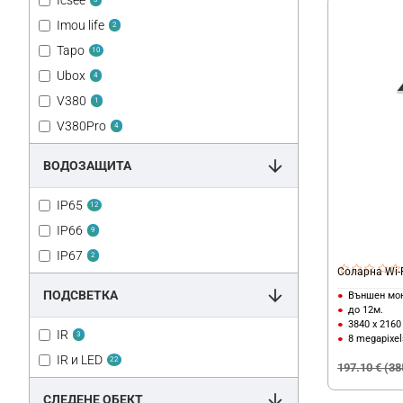
Icsee
Соларно захранване
Imou life
2
Tapo
10
Ubox
4
V380
1
V380Pro
4
ВОДОЗАЩИТА
IP65
12
IP66
9
IP67
2
Соларна Wi-F
ПОДСВЕТКА
Външен мо
до 12м.
3840 x 2160
IR
3
8 megapixel
IR и LED
22
197.10 € (38
СЛЕДЕНЕ ОБЕКТ