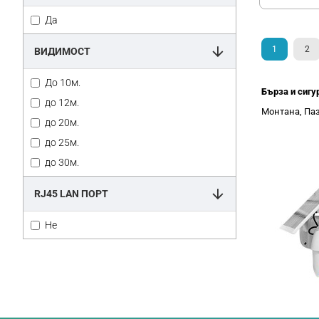
Да
1
2
ВИДИМОСТ
До 10м.
Бърза и сигу
до 12м.
Монтана, Паз
до 20м.
до 25м.
до 30м.
RJ45 LAN ПОРТ
Не