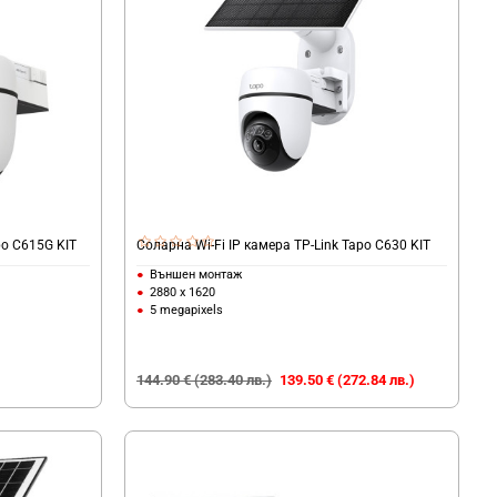
po C615G KIT
Соларна Wi-Fi IP камера TP-Link Tapo C630 KIT
Външен монтаж
2880 x 1620
5 megapixels
144.90 € (283.40 лв.)
139.50 € (272.84 лв.)