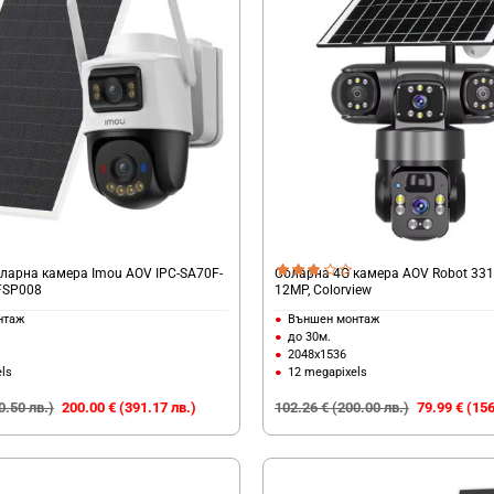
Соларна камера Imou AOV IPC-SA70F-
Соларна 4G камера AOV Robot 3311
FSP008
12MP, Colorview
нтаж
Външен монтаж
до 30м.
2048х1536
ls
12 megapixels
0.50 лв.)
200.00 € (391.17 лв.)
102.26 € (200.00 лв.)
79.99 € (156