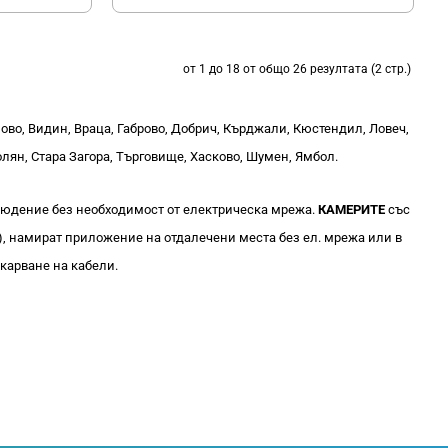
от 1 до 18 от общо 26 резултата (2 стр.)
ново, Видин, Враца, Габрово, Добрич, Кърджали, Кюстендил, Ловеч,
лян, Стара Загора, Търговище, Хасково, Шумен, Ямбол.
людение без необходимост от електрическа мрежа.
КАМЕРИТЕ
със
), намират приложение на отдалечени места без ел. мрежа или в
екарване на кабели.