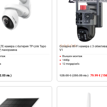
TE камера с батерия TP-Link Tapo
Соларна Wi-Fi камера с 3 обектива
P, панорамна
V1
нтаж
Външен монтаж
1440p
s
12 megapixels
2.03 лв.)
128.00 € (250.35 лв.)
79.99 € (156