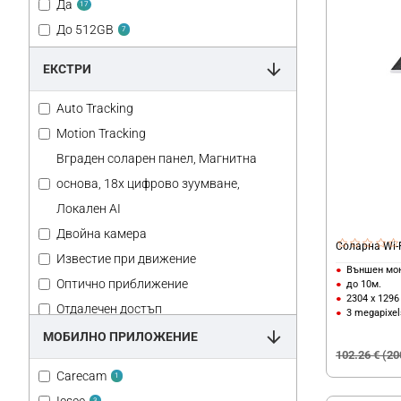
Да
17
До 512GB
7
ЕКСТРИ
Auto Tracking
Motion Tracking
Вграден соларен панел, Магнитна
основа, 18х цифрово зуумване,
Локален AI
Двойна камера
Соларна Wi-F
Известие при движение
Външен мо
Оптично приближение
до 10м.
2304 x 1296
Отдалечен достъп
3 megapixel
Проследяване на обект
МОБИЛНО ПРИЛОЖЕНИЕ
102.26 € (20
Следене на обект
Carecam
1
Следене обект
3