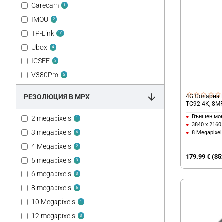
Carecam
1
IMOU
2
TP-Link
10
Ubox
4
ICSEE
3
V380Pro
5
4G Соларна L
РЕЗОЛЮЦИЯ В MPX
TC92 4K, 8M
Външен мо
2 megapixels
1
3840 x 2160
3 megapixels
8 Megapixel
6
4 Megapixels
2
179.99 € (35
5 megapixels
3
6 megapixels
3
8 megapixels
6
10 Megapixels
1
12 megapixels
3