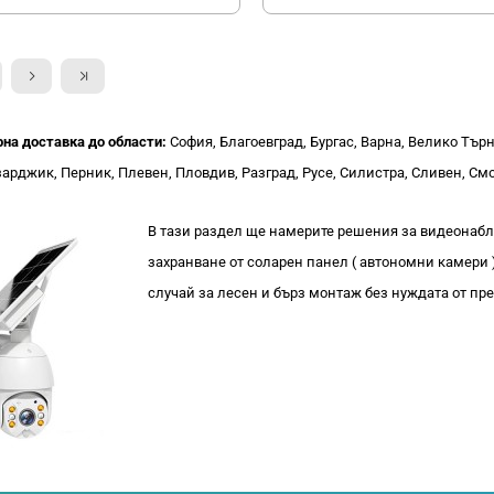
рна доставка до области:
София, Благоевград, Бургас, Варна, Велико Тър
арджик, Перник, Плевен, Пловдив, Разград, Русе, Силистра, Сливен, Смо
В тази раздел ще намерите решения за видеонаб
захранване от соларен панел ( автономни камери 
случай за лесен и бърз монтаж без нуждата от пр