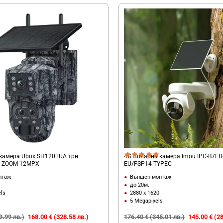
камера Ubox SH120TUA три
4G Соларна камера Imou IPC-B7ED
х ZOOM 12MPX
EU/FSP14-TYPEC
нтаж
Външен монтаж
до 20м.
ls
2880 х 1620
5 Megapixels
9.99 лв.)
168.00 € (328.58 лв.)
176.40 € (345.01 лв.)
145.00 € (28