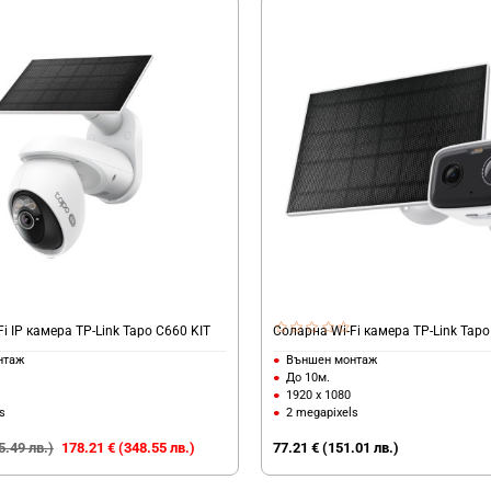
i IP камера TP-Link Tapo C660 KIT
Соларна Wi-Fi камера TP-Link Tapo
нтаж
Външен монтаж
До 10м.
1920 x 1080
s
2 megapixels
5.49 лв.)
178.21 € (348.55 лв.)
77.21 € (151.01 лв.)