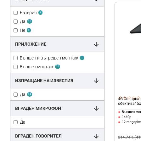
Батерия
1
Да
15
Не
8
ПРИЛОЖЕНИЕ
Външен и вътрешен монтаж
1
Външен монтаж
24
ИЗПРАЩАНЕ НА ИЗВЕСТИЯ
Да
24
4G Соларна 
обектива15
ВГРАДЕН МИКРОФОН
Външен мо
1440p
Да
12 megapixe
ВГРАДЕН ГОВОРИТЕЛ
214.74 € (41