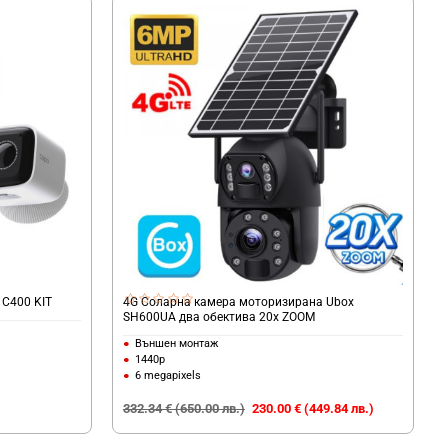
 C400 KIT
4G Соларна камера моторизирана Ubox
SH600UA два обектива 20х ZOOM
Външен монтаж
1440p
6 megapixels
332.34 € (650.00 лв.)
230.00 € (449.84 лв.)