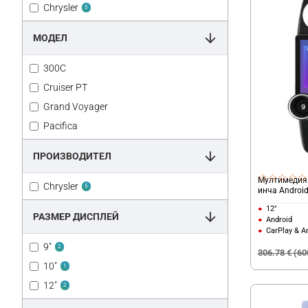
Chrysler
5
МОДЕЛ
300C
Cruiser PT
Grand Voyager
Pacifica
ПРОИЗВОДИТЕЛ
Мултимедия C
Chrysler
5
инча Androi
12"
РАЗМЕР ДИСПЛЕЙ
Android
CarPlay & A
9"
2
306.78 € (60
10"
1
12"
2