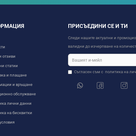
ОРМАЦИЯ
ПРИСЪЕДИНИ СЕ И ТИ
Следи нашите актуални и промоци
валидни до изчерпване на количест
кти
и отзиви
ни статии
Съгласен съм с
политика на ли
вка и плащане
мации и връщане
ционно обслужване
ика лични данни
ика на бисквитки
условия