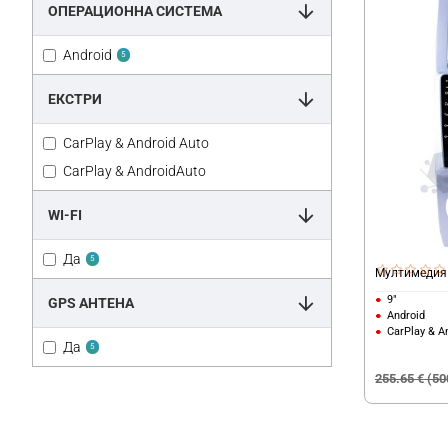
ОПЕРАЦИОННА СИСТЕМА
Android
5
ЕКСТРИ
CarPlay & Android Auto
CarPlay & AndroidAuto
WI-FI
Да
5
Мултимедия 
9"
GPS АНТЕНА
Android
CarPlay & A
Да
5
255.65 € (50