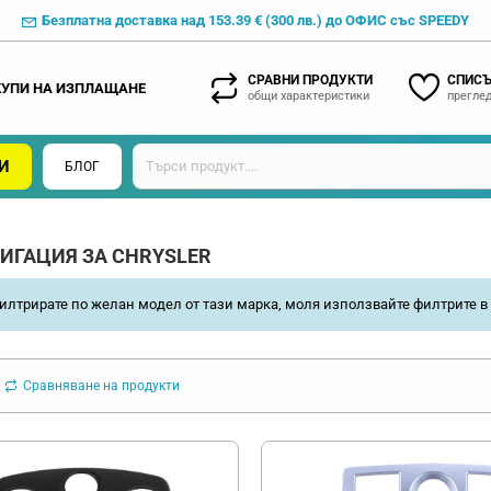
Безплатна доставка над 153.39 € (300 лв.) до ОФИС със SPEEDY
СРАВНИ ПРОДУКТИ
СПИСЪ
КУПИ НА ИЗПЛАЩАНЕ
общи характеристики
преглед
И
БЛОГ
ИГАЦИЯ ЗА CHRYSLER
илтрирате по желан модел от тази марка, моля използвайте филтрите в 
Сравняване на продукти