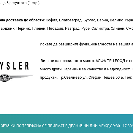
бщо 5 резултата (1 стр.)
рна доставка до области:
София, Благоевград, Бургас, Варна, Велико Тър
арджик, Перник, Плевен, Пловдив, Разград, Русе, Силистра, Сливен, Смо
Искате да разширите функционалноста на вашия 
Вие сте на правилното място. АЛФА ТЕЧ ЕООД е вн
много други. Гаранция за качество и надеждност
продукти. Гр.Севлиево ул. Стефан Пешев 50 Б. Тел:
ОРЪЧКИ ПО ТЕЛЕФОНА СЕ ПРИЕМАТ В ДЕЛНИЧНИ ДНИ МЕЖДУ 9:30 - 17:30