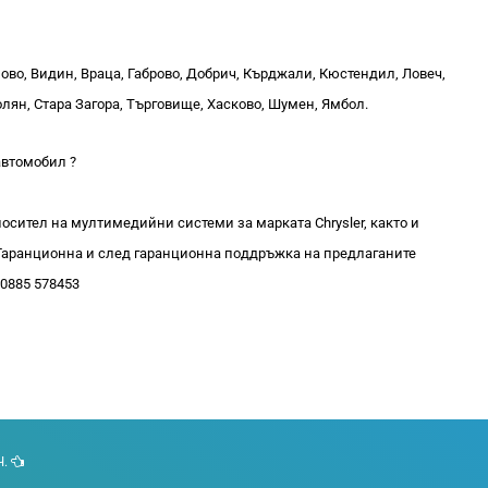
ново, Видин, Враца, Габрово, Добрич, Кърджали, Кюстендил, Ловеч,
лян, Стара Загора, Търговище, Хасково, Шумен, Ямбол.
автомобил ?
осител на мултимедийни системи за марката Chrysler, както и
. Гаранционна и след гаранционна поддръжка на предлаганите
 0885 578453
Ч.