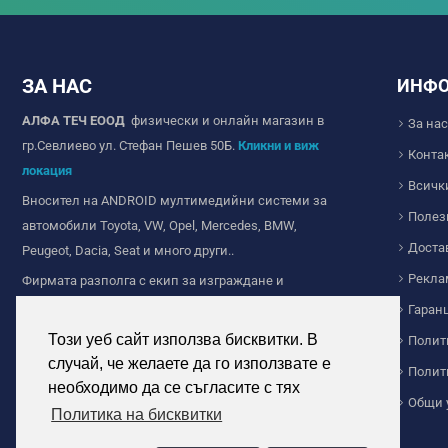
ЗА НАС
ИНФ
АЛФА ТЕЧ ЕООД
физически и онлайн магазин в
За нас
гр.Севлиево ул. Стефан Пешев 50Б.
Кликни и виж
Конта
локация
Всичк
Вносител на ANDROID мултимедийни системи за
Полез
автомобили Toyota, VW, Opel, Mercedes, BMW,
Доста
Peugeot, Dacia, Seat и много други..
Рекла
Фирмата разполга с екип за изграждане и
продажба на Wi-fi и IP камери за видеонаблюдение,
Гаран
ние сме с дългогодишен опит в сферата на
Този уеб сайт използва бисквитки. В
Полит
видеонаблюдението.
случай, че желаете да го използвате е
Полит
Продажба на соларно осветление за дома и
необходимо да се съгласите с тях
Общи 
индустриална цел. Прожектори и челници с
Политика на бисквитки
акумулаторни батерии и други.