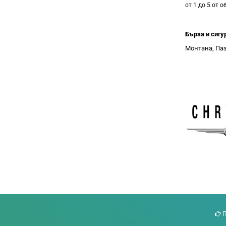
от 1 до 5 от о
Бърза и сигу
Монтана, Паз
П