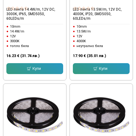
LED лента 14.4W/m, 12V DC,
LED лента 13.5W/m, 12V DC,
3000K, IP65, SMD5050,
4000K, IP20, SMD5050,
60LEDs/m
60LEDs/m
10mm
10mm
14.4W/m
13.5W/m
12V
12V
3000K
4000K
топло бяла
неутрално бяла
16.23 € (31.74 лв.)
17.90 € (35.01 лв.)
Купи
Купи