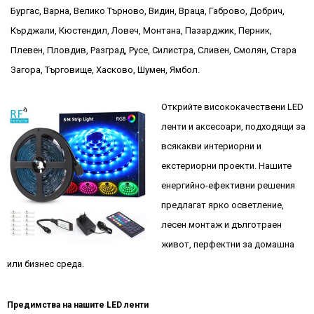
Бургас, Варна, Велико Търново, Видин, Враца, Габрово, Добрич,
Кърджали, Кюстендил, Ловеч, Монтана, Пазарджик, Перник,
Плевен, Пловдив, Разград, Русе, Силистра, Сливен, Смолян, Стара
Загора, Търговище, Хасково, Шумен, Ямбол.
Открийте висококачествени LED
ленти и аксесоари, подходящи за
всякакви интериорни и
екстериорни проекти. Нашите
енергийно-ефективни решения
предлагат ярко осветление,
лесен монтаж и дълготраен
живот, перфектни за домашна
или бизнес среда.
Предимства на нашите LED ленти