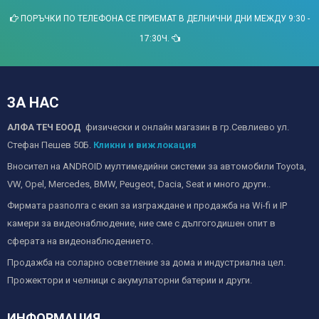
ПОРЪЧКИ ПО ТЕЛЕФОНА СЕ ПРИЕМАТ В ДЕЛНИЧНИ ДНИ МЕЖДУ 9:30 -
17:30Ч.
ЗА НАС
АЛФА ТЕЧ ЕООД
физически и онлайн магазин в гр.Севлиево ул.
Стефан Пешев 50Б.
Кликни и виж локация
Вносител на ANDROID мултимедийни системи за автомобили Toyota,
VW, Opel, Mercedes, BMW, Peugeot, Dacia, Seat и много други..
Фирмата разполга с екип за изграждане и продажба на Wi-fi и IP
камери за видеонаблюдение, ние сме с дългогодишен опит в
сферата на видеонаблюдението.
Продажба на соларно осветление за дома и индустриална цел.
Прожектори и челници с акумулаторни батерии и други.
ИНФОРМАЦИЯ