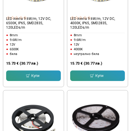
LED лента 9.6W/m, 12V DC,
LED лента 9.6W/m, 12V DC,
6500K, IP65, SMD2835,
4000K, IP65, SMD2835,
120LEDs/m
120LEDs/m
8mm
8mm
9.6W/m
9.6W/m
12V
12V
6500K
4000K
бяла
неутрално бяла
15.73 € (30.77 лв.)
15.73 € (30.77 лв.)
Купи
Купи