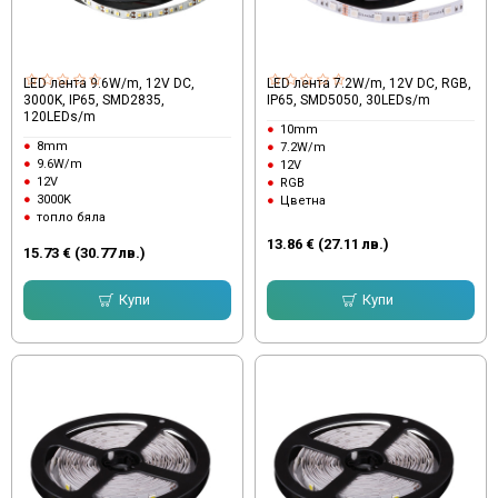
LED лента 9.6W/m, 12V DC,
LED лента 7.2W/m, 12V DC, RGB,
3000K, IP65, SMD2835,
IP65, SMD5050, 30LEDs/m
120LEDs/m
10mm
8mm
7.2W/m
9.6W/m
12V
12V
RGB
3000K
Цветна
топло бяла
13.86 € (27.11 лв.)
15.73 € (30.77 лв.)
Купи
Купи