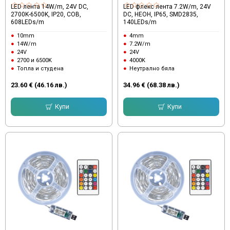
LED лента 14W/m, 24V DC,
LED флекс лента 7.2W/m, 24V
2700K-6500K, IP20, COB,
DC, НЕОН, IP65, SMD2835,
608LEDs/m
140LEDs/m
10mm
4mm
14W/m
7.2W/m
24V
24V
2700 и 6500K
4000K
Топла и студена
Неутрално бяла
23.60 € (46.16 лв.)
34.96 € (68.38 лв.)
Купи
Купи