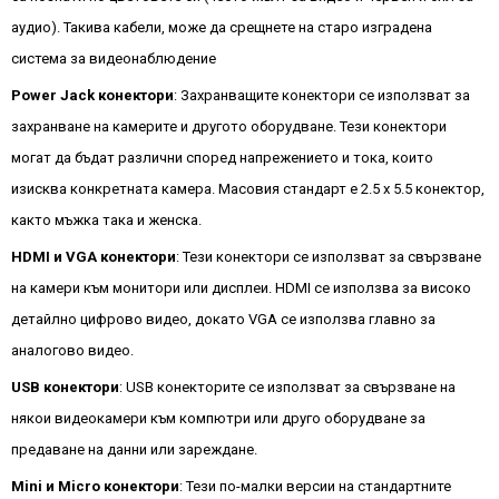
аудио). Такива кабели, може да срещнете на старо изградена
система за видеонаблюдение
Power Jack конектори
: Захранващите конектори се използват за
захранване на камерите и другото оборудване. Тези конектори
могат да бъдат различни според напрежението и тока, които
изисква конкретната камера. Масовия стандарт е 2.5 х 5.5 конектор,
както мъжка така и женска.
HDMI и VGA конектори
: Тези конектори се използват за свързване
на камери към монитори или дисплеи. HDMI се използва за високо
детайлно цифрово видео, докато VGA се използва главно за
аналогово видео.
USB конектори
: USB конекторите се използват за свързване на
някои видеокамери към компютри или друго оборудване за
предаване на данни или зареждане.
Mini и Micro конектори
: Тези по-малки версии на стандартните