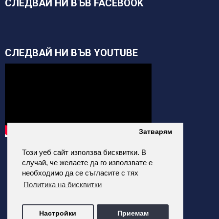
СЛЕДВАЙ НИ ВЪВ FACEBOOK
СЛЕДВАЙ НИ ВЪВ YOUTUBE
Затварям
Този уеб сайт използва бисквитки. В
случай, че желаете да го използвате е
необходимо да се съгласите с тях
Политика на бисквитки
alfatehnics.com © 2026 Всички права запазени.
Настройки
Приемам
Всички цени на сайта са с Включено ДДС