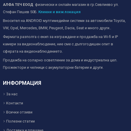
АЛФА ТЕЧ ЕООД
физически и онлайн магазин в гр.Севлиево ул.
Стефан Пешев 50Б.
Кликни и виж локация
Вносител на ANDROID мултимедийни системи за автомобили Toyota,
VW, Opel, Mercedes, BMW, Peugeot, Dacia, Seat и много други..
Фирмата разполга с екип за изграждане и продажба на Wi-fi и IP
камери за видеонаблюдение, ние сме с дългогодишен опит в
сферата на видеонаблюдението.
Продажба на соларно осветление за дома и индустриална цел.
Прожектори и челници с акумулаторни батерии и други.
ИНФОРМАЦИЯ
За нас
Контакти
Всички отзиви
Полезни статии
Доставка и плащане