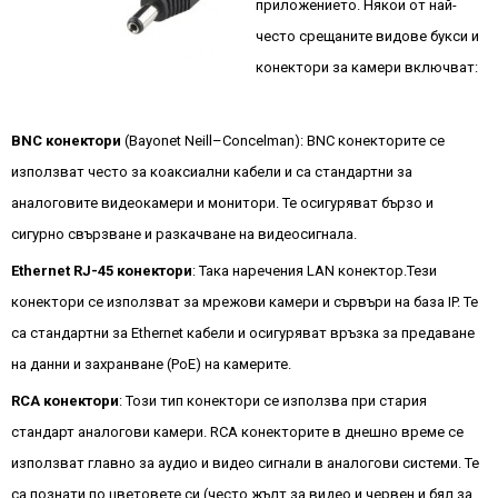
приложението. Някои от най-
често срещаните видове букси и
конектори за камери включват:
BNC конектори
(Bayonet Neill–Concelman): BNC конекторите се
използват често за коаксиални кабели и са стандартни за
аналоговите видеокамери и монитори. Те осигуряват бързо и
сигурно свързване и разкачване на видеосигнала.
Ethernet RJ-45 конектори
: Така наречения LAN конектор.Тези
конектори се използват за мрежови камери и сървъри на база IP. Те
са стандартни за Ethernet кабели и осигуряват връзка за предаване
на данни и захранване (PoE) на камерите.
RCA конектори
: Този тип конектори се използва при стария
стандарт аналогови камери. RCA конекторите в днешно време се
използват главно за аудио и видео сигнали в аналогови системи. Те
са познати по цветовете си (често жълт за видео и червен и бял за