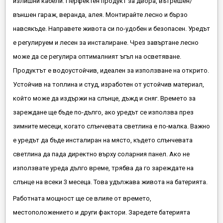
излишни кабели. Перфектен продукт за двора, вътрешен/
външен гараж, веранда, алея. Монтирайте лесно и бързо
навсякъде. Направете живота си по-удобен и безопасен. Уредът
е регулируем и лесен за инсталиране. Чрез завъртане лесно
може да се регулира оптималният ъгъл на осветяване.
Продуктът е водоустойчив, идеален за използване на открито.
Устойчив на топлина и студ, изработен от устойчив материал,
който може да издържи на слънце, дъжд и сняг. Времето за
зареждане ще бъде по-дълго, ако уредът се използва през
зимните месеци, когато слънчевата светлина е по-малка. Важно
е уредът да бъде инсталиран на място, където слънчевата
светлина да пада директно върху соларния панел. Ако не
използвате уреда дълго време, трябва да го зареждате на
слънце на всеки 3 месеца. Това удължава живота на батерията.
Работната мощност ще се влияе от времето,
местоположението и други фактори. Заредете батерията