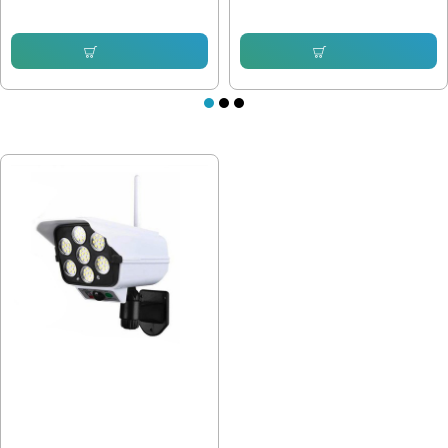
20.45 € (40.00 лв.)
12.78 € (25.00 лв.)
15.33 € (29.98 лв.)
Купи
Купи
ПОСЛЕДНО РАЗГЛЕДАХТЕ
Фалшива камера - Соларна лампа
с датчик за движение
20.45 € (40.00 лв.)
12.78 € (25.00 лв.)