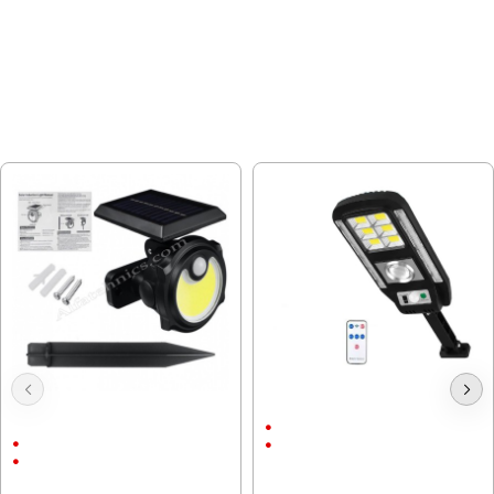
МОЖЕ ДА ХАРЕСАТЕ ОЩЕ
Соларна Лампа TS-1705C, земя
Соларна лампа CL 728
или стена
2Ah
За стена и почва
ABS пластмаса
4Ah
20.45 € (40.00 лв.)