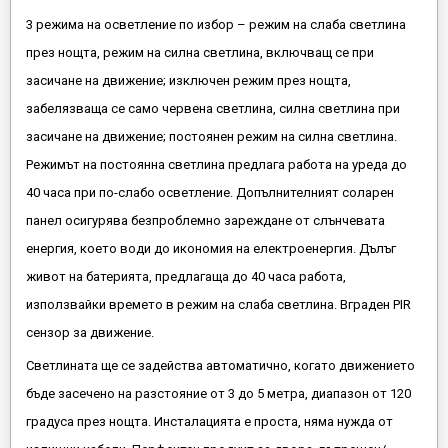
3 режима на осветление по избор – режим на слаба светлина
през нощта, режим на силна светлина, включващ се при
засичане на движение; изключен режим през нощта,
забелязваща се само червена светлина, силна светлина при
засичане на движение; постоянен режим на силна светлина.
Режимът на постоянна светлина предлага работа на уреда до
40 часа при по-слабо осветление. Допълнителният соларен
панел осигурява безпроблемно зареждане от слънчевата
енергия, което води до икономия на електроенергия. Дълъг
живот на батерията, предлагаща до 40 часа работа,
използвайки времето в режим на слаба светлина. Вграден PIR
сензор за движение.
Светлината ще се задейства автоматично, когато движението
бъде засечено на разстояние от 3 до 5 метра, диапазон от 120
градуса през нощта. Инсталацията е проста, няма нужда от