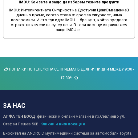
IMOU: Кои са те и защо да изберем техните продукти
IMOU: Интелигентната Сигурност на Достъпни ЦениВъведениеВ
днешно време, когато става въпрос за сигурност, няма
компромиси. И ето тук идва IMOU – брандът, който предлага
страхотни камери на супер цени. В този пост ще ви разкажем
защо IMOU е ..
ПОРЪЧКИ ПО ТЕЛЕФОНА СЕ ПРИЕМАТ В ДЕЛНИЧНИ ДНИ МЕЖДУ 9:30 -
17:30Ч.
ЗА НАС
АЛФА ТЕЧ ЕООД
физически и онлайн магазин в гр.Севлиево ул.
Стефан Пешев 50Б.
Кликни и виж локация
Вносител на ANDROID мултимедийни системи за автомобили Toyota,