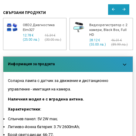
СВЪРЗАНИ ПРОДУКТИ
OBD2 Диагностика
Видеорегистратор с 2
Elm327
камери, Black Box, Full
HD
12.78 €
15.34 €
(25.00 лв.)
(30.00 лв.)
28.12 €
46.01 €
(55.00 лв.)
(89.99 лв.)
Информация за продукта
Соларна лампа с датчик за движение и дистанционно
управление - имитация на камера.
Наличния модел е с вградена антена.
Характеристики:
Слънчев панел: 5V 2W max;
Литиево-йонна батерия: 3.7V 2600mAh;
Брой светодиоди: 66-77;