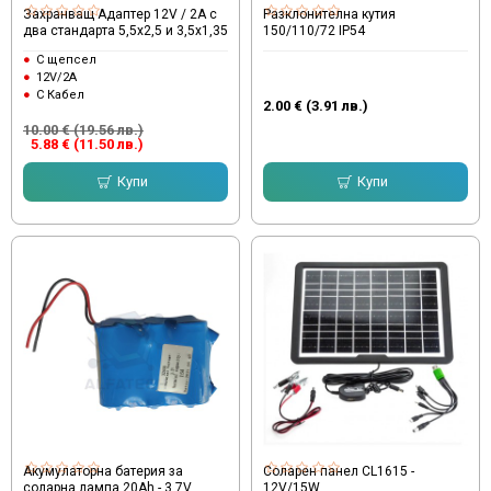
Захранващ Адаптер 12V / 2A с
Разклонителна кутия
два стандарта 5,5х2,5 и 3,5х1,35
150/110/72 IP54
С щепсел
12V/2A
С Кабел
2.00 € (3.91 лв.)
10.00 € (19.56 лв.)
5.88 € (11.50 лв.)
Купи
Купи
Акумулаторна батерия за
Соларен панел CL1615 -
соларна лампа 20Ah - 3.7V
12V/15W