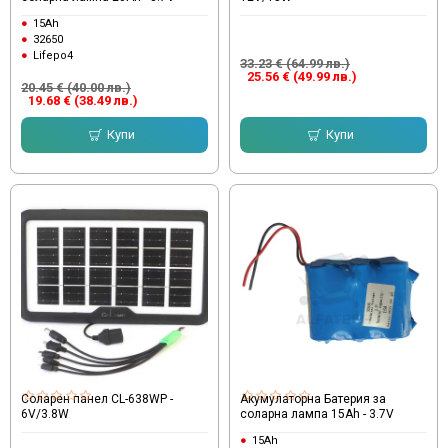
15Ah
32650
Lifepo4
33.23 € (64.99 лв.)
25.56 € (49.99 лв.)
20.45 € (40.00 лв.)
19.68 € (38.49 лв.)
Купи
Купи
Соларен панел CL-638WP -
Акумулаторна Батерия за
6V/3.8W
соларна лампа 15Ah - 3.7V
15Ah