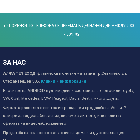
ПОРЪЧКИ ПО ТЕЛЕФОНА СЕ ПРИЕМАТ В ДЕЛНИЧНИ ДНИ МЕЖДУ 9:30 -
17:30Ч.
ЗА НАС
АЛФА ТЕЧ ЕООД
физически и онлайн магазин в гр.Севлиево ул.
Стефан Пешев 50Б.
Кликни и виж локация
Вносител на ANDROID мултимедийни системи за автомобили Toyota,
VW, Opel, Mercedes, BMW, Peugeot, Dacia, Seat и много други..
Фирмата разполга с екип за изграждане и продажба на Wi-fi и IP
камери за видеонаблюдение, ние сме с дългогодишен опит в
сферата на видеонаблюдението.
Продажба на соларно осветление за дома и индустриална цел.