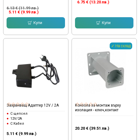
6.75 € (13.20 лв.)
6.13 € (11.99 лв.)
5.11 € (9.99 лв.)
Купи
Купи
✓ На склад
Захранващ Адаптер 12V / 2A
Конзола за монтаж върху
изолация - ключ,контакт
С щепсел
12V/2A
С Кабел
20.20 € (39.51 лв.)
5.11 € (9.99 лв.)