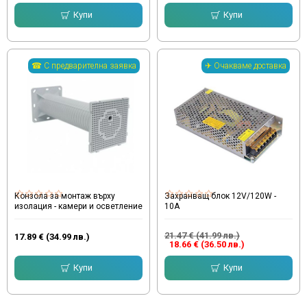
Купи
Купи
☎ С предварителна заявка
✈ Очакваме доставка
Конзола за монтаж върху
Захранващ блок 12V/120W -
изолация - камери и осветление
10A
21.47 € (41.99 лв.)
17.89 € (34.99 лв.)
18.66 € (36.50 лв.)
Купи
Купи