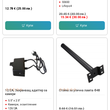
32650
Lifepo4
12.78 € (25.00 лв.)
20.45 € (40.00 лв.)
15.34 € (30.00 лв.)
Купи
Купи
12/2А, Захранващ адаптер за
Стойка за улична лампа Ф48
камери
5.5" x 2.5"
Камери, осветление
8.44 € (16.51 лв.)
12V/2A