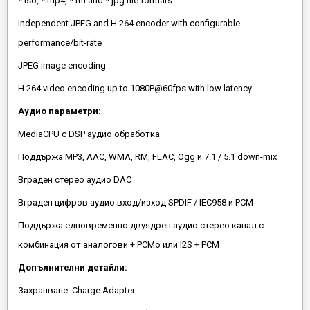
*.iso, *.mp4, *.rm and *.jpg file formats
Independent JPEG and H.264 encoder with configurable
performance/bit-rate
JPEG image encoding
H.264 video encoding up to 1080P@60fps with low latency
Аудио параметри:
MediaCPU с DSP аудио обработка
Поддържа MP3, AAC, WMA, RM, FLAC, Ogg и 7.1 / 5.1 down-mix
Вграден стерео аудио DAC
Вграден цифров аудио вход/изход SPDIF / IEC958 и PCM
Поддържа едновременно двуядрен аудио стерео канал с
комбинация от аналогови + PCMo или I2S + PCM
Допълнителни детайли:
Захранване: Charge Adapter