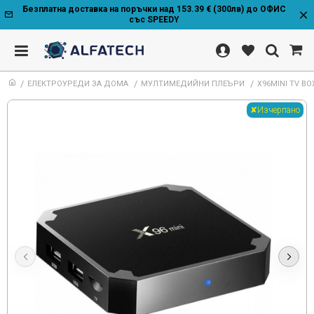
Безплатна доставка на поръчки над 153.39 € (300лв) до ОФИС
със SPEEDY
ЕЛЕКТРОУРЕДИ ЗА ДОМА
МУЛТИМЕДИЙНИ ПЛЕЪРИ
X96MINI TV BO
✘Изчерпано