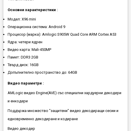
Основни характеристики :
Модел: X96 mini
Операционна система: Android 9
Процесор (марка): Amlogic S905W Quad Core ARM Cortex A53
Ядра: четери ядрен
Видео карта: Mali-450MP
Памет: DDR3 2GB
Твърд диск: 16GB
Допълнително пространство до: 64GB
Видео параметри :
AMLogic видео Engine(AVE) със специални хардуерни декодери
и енкодери
Поддържа множество "защитени" видео декодиращи сесии и
едновременно декодиране и кодиране
Видео декодер