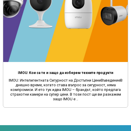
IMOU: Кои са те и защо да изберем техните продукти
IMOU: Интелигентната Сигурност на Достъпни ЦениВъведениеВ
днешно време, когато става въпрос за сигурност, няма
компромиси. И ето тук идва IMOU – брандът, който предлага
страхотни камери на супер цени. В този пост ще ви разкажем
защо IMOU е ..