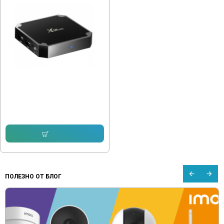
X96Mini TV BOX 2/16GB
51.13 € (100.00 лв.)
48.57 € (94.99 лв.)
Купи
ПОЛЕЗНО ОТ БЛОГ