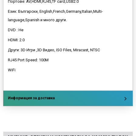
Портове: AV,HDMI,RJ45,TF card,USB2.0
Език: Български, English,French,Germany,Italian,Multi-
language,Spanish и много други.
DVD : Не
HDMI: 2.0
Други: 3D Игри ,3D Видео, ISO Files, Miracast, NTSC
RJ45 Port Speed: 100M
WiFi
Информация за доставка
Напишете отзив