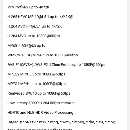
VP9 Profile-2 up to 4K*2K
H.265 HEVC MP-10@L5.1 up to 4K*2K@
H.264 AVC HP@L5.1 up to 4K*2K
H.264 MVC up to 1080P@60fps
MPEG-4 ASP@L5 up to
WMV/VC-1 SP/MP/AP up to 1080P@60fps
AVS-P16(AVS+) /AVS-P2 JiZhun Profile up to 1080P@60fps
MPEG2 MP/HL up to 1080P@60fps
MPEG1 MP/HL up to 1080P@60fps
RealVideo 8/9/10 up to 1080P@60fps
Low latency 1080P H.264 60fps encoder
HDR10 and HLG HDR Video Processing
Видео формати *.mkv, *.mpg, *.wmv, *.mpeg, *.dat, *.avi, *.mov,