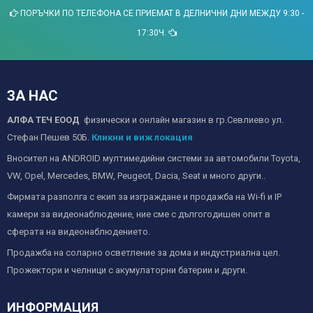
ПОРЪЧКИ ПО ТЕЛЕФОНА СЕ ПРИЕМАТ В ДЕЛНИЧНИ ДНИ МЕЖДУ 9:30 -
17:30Ч.
ЗА НАС
АЛФА ТЕЧ ЕООД
физически и онлайн магазин в гр.Севлиево ул.
Стефан Пешев 50Б.
Кликни и виж локация
Вносител на ANDROID мултимедийни системи за автомобили Toyota,
VW, Opel, Mercedes, BMW, Peugeot, Dacia, Seat и много други..
Фирмата разполга с екип за изграждане и продажба на Wi-fi и IP
камери за видеонаблюдение, ние сме с дългогодишен опит в
сферата на видеонаблюдението.
Продажба на соларно осветление за дома и индустриална цел.
Прожектори и челници с акумулаторни батерии и други.
ИНФОРМАЦИЯ