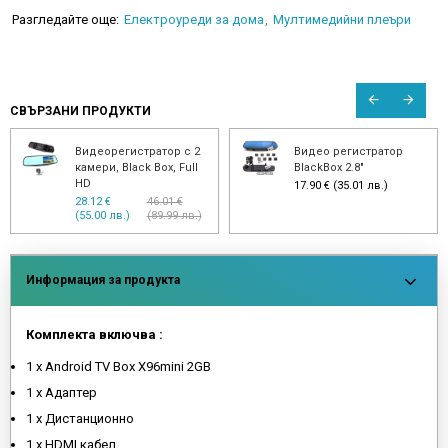
Разгледайте още:
Електроуреди за дома
Мултимедийни плеъри
СВЪРЗАНИ ПРОДУКТИ
Видеорегистратор с 2
Видео регистратор
камери, Black Box, Full
BlackBox 2.8"
HD
17.90 € (35.01 лв.)
28.12 €
46.01 €
(55.00 лв.)
(89.99 лв.)
Информация за продукта
Комплекта включва :
1 x Android TV Box X96mini 2GB
1 x Адаптер
1 x Дистанционно
1 x HDMI кабел