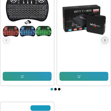
БЕЗЖИЧНА МИНИ КЛАВИАТУРА
TV Box MXQ 1GB/16GB
17.90 € (35.01 лв.)
43.46 € (85.00 лв.)
15.80 € (30.90 лв.)
Купи
Купи
ПОСЛЕДНО РАЗГЛЕДАХТЕ
✘Изчерпано