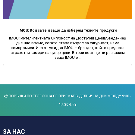
IMOU: Кои са те и защо да изберем техните продукти
IMOU: Интелигентната Сигурност на Достъпни ЦениВъведениеВ
днешно време, когато става въпрос за сигурност, няма
компромиси. И ето тук идва IMOU – брандът, който предлага
страхотни камери на супер цени. В този пост ще ви разкажем
защо IMOU е ..
ПОРЪЧКИ ПО ТЕЛЕФОНА СЕ ПРИЕМАТ В ДЕЛНИЧНИ ДНИ МЕЖДУ 9:30 -
17:30Ч.
ЗА НАС