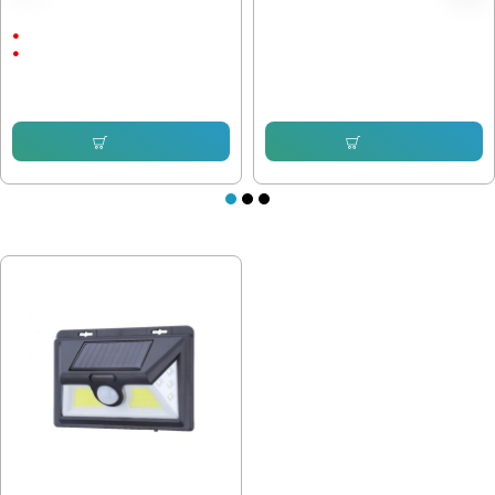
Соларна Стенна лампа 5W с
Градинска лампа LED-609
датчик за движение
2Ah
ABS пластмаса
7.67 € (15.00 лв.)
5.62 € (10.99 лв.)
11.25 € (22.00 лв.)
8.69 € (17.00 лв.)
Купи
Купи
ПОСЛЕДНО РАЗГЛЕДАХТЕ