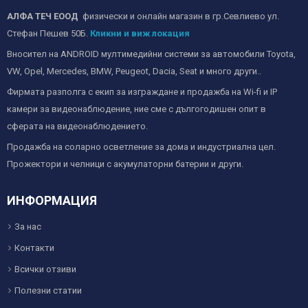
АЛФА ТЕЧ ЕООД
физически и онлайн магазин в гр.Севлиево ул.
Стефан Пешев 50Б.
Кликни и виж локация
Вносител на ANDROID мултимедийни системи за автомобили Toyota,
VW, Opel, Mercedes, BMW, Peugeot, Dacia, Seat и много други..
Фирмата разполга с екип за изграждане и продажба на Wi-fi и IP
камери за видеонаблюдение, ние сме с дългогодишен опит в
сферата на видеонаблюдението.
Продажба на соларно осветление за дома и индустриална цел.
Прожектори и челници с акумулаторни батерии и други.
ИНФОРМАЦИЯ
За нас
Контакти
Всички отзиви
Полезни статии