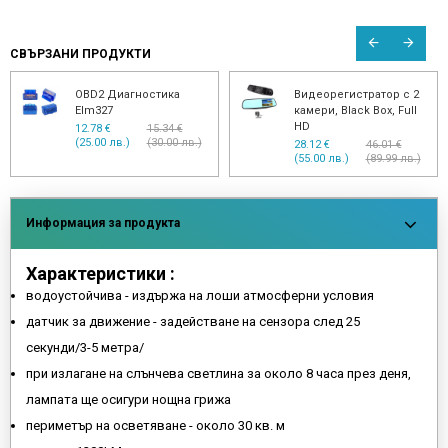
СВЪРЗАНИ ПРОДУКТИ
OBD2 Диагностика
Видеорегистратор с 2
Elm327
камери, Black Box, Full
HD
12.78 €
15.34 €
(25.00 лв.)
(30.00 лв.)
28.12 €
46.01 €
(55.00 лв.)
(89.99 лв.)
Информация за продукта
Характеристики :
водоустойчива - издържа на лоши атмосферни условия
датчик за движение - задействане на сензора след 25
секунди/3-5 метра/
при излагане на слънчева светлина за около 8 часа през деня,
лампата ще осигури нощна грижа
периметър на осветяване - около 30 кв. м