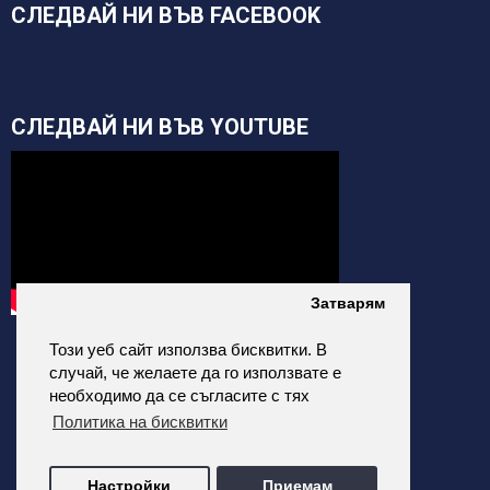
СЛЕДВАЙ НИ ВЪВ FACEBOOK
СЛЕДВАЙ НИ ВЪВ YOUTUBE
Затварям
Този уеб сайт използва бисквитки. В
случай, че желаете да го използвате е
необходимо да се съгласите с тях
Политика на бисквитки
alfatehnics.com © 2026 Всички права запазени.
Настройки
Приемам