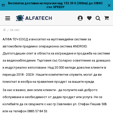
Безплатна доставка на поръчки над 153.39 € (300лв) до ОФИС
със SPEEDY
ЗА НАС
АЛФА ТЕЧ ЕООД е вносител на мултимедийни системи за
автомобили предимно операционна система ANDROID.
Дългогодишен опит в областа на изграждане и продажба на системи
за видеонаблюдение. Търговия със Соларно осветление за домашно
и индустриално използване. Над 20 000 хиляди доволни клиенти в
периода 2018 - 2023г. Нашите компетентни служите, могат да ви
помогнат в изобра на правилния продукт за вашите нужди.
За нас е важно, вие скъпи клиенти - да получите най-доброто
обслужване и необходимост от даден продукт или услуга. Не се
колебайте да се свържете с нас гр.Севлиево ул. Стефан Пешев 50Б
или на телефон 0885 57 84 53.