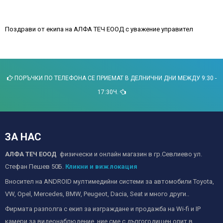
Поздрави от екипа на АЛФА ТЕЧ ЕООД с уважение управител
ПОРЪЧКИ ПО ТЕЛЕФОНА СЕ ПРИЕМАТ В ДЕЛНИЧНИ ДНИ МЕЖДУ 9:30 -
17:30Ч.
ЗА НАС
АЛФА ТЕЧ ЕООД
физически и онлайн магазин в гр.Севлиево ул.
Стефан Пешев 50Б.
Кликни и виж локация
Вносител на ANDROID мултимедийни системи за автомобили Toyota,
VW, Opel, Mercedes, BMW, Peugeot, Dacia, Seat и много други..
Фирмата разполга с екип за изграждане и продажба на Wi-fi и IP
камери за видеонаблюдение, ние сме с дългогодишен опит в