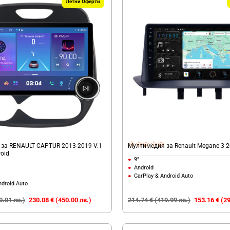
Летни Оферти
за RENAULT CAPTUR 2013-2019 V.1
Мултимедия за Renault Megane 3 
oid
9"
Android
CarPlay & Android Auto
ndroid Auto
0.01 лв.)
230.08 € (450.00 лв.)
214.74 € (419.99 лв.)
153.16 € (29