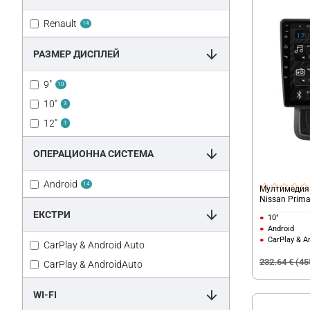
Vivaro
Renault
14
РАЗМЕР ДИСПЛЕЙ
9"
10
10"
3
12"
1
ОПЕРАЦИОННА СИСТЕМА
Android
14
Мултимедия R
Nissan Prima
ЕКСТРИ
10"
Android
CarPlay & A
CarPlay & Android Auto
232.64 € (45
CarPlay & AndroidAuto
WI-FI