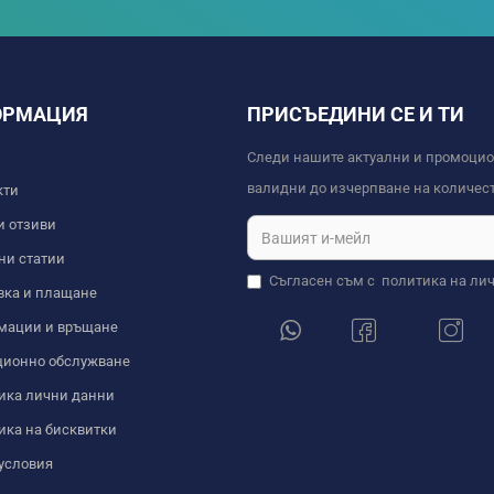
ОРМАЦИЯ
ПРИСЪЕДИНИ СЕ И ТИ
Следи нашите актуални и промоци
валидни до изчерпване на количест
кти
и отзиви
ни статии
Съгласен съм с
политика на ли
вка и плащане
мации и връщане
ционно обслужване
ика лични данни
ика на бисквитки
условия