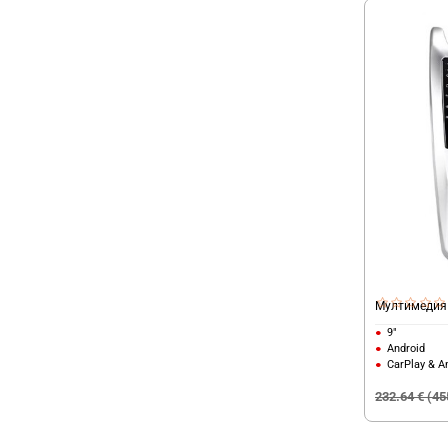
Мултимедия 
9"
Android
CarPlay & A
232.64 € (45