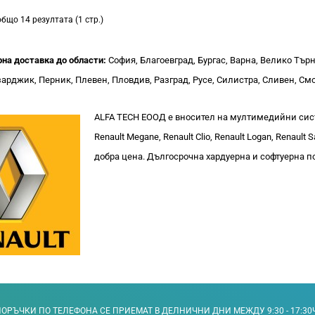
общо 14 резултата (1 стр.)
рна доставка до области:
София, Благоевград, Бургас, Варна, Велико Тър
арджик, Перник, Плевен, Пловдив, Разград, Русе, Силистра, Сливен, Смо
ALFA TECH ЕООД е вносител на мултимедийни сист
Renault Megane, Renault Clio, Renault Logan, Renault
добра цена. Дългосрочна хардуерна и софтуерна
ОРЪЧКИ ПО ТЕЛЕФОНА СЕ ПРИЕМАТ В ДЕЛНИЧНИ ДНИ МЕЖДУ 9:30 - 17:30