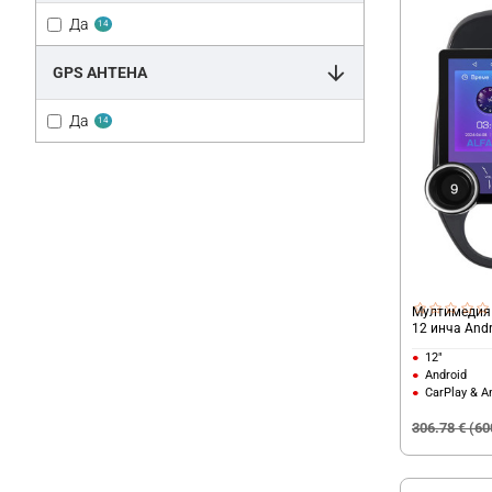
Да
14
GPS АНТЕНА
Да
14
Мултимедия 
12 инча Andr
12"
Android
CarPlay & A
306.78 € (60