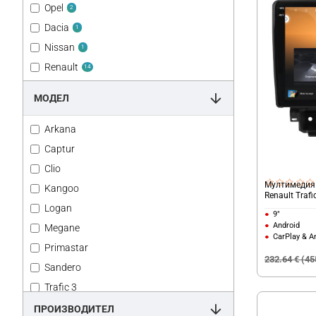
Opel
2
Dacia
1
Nissan
1
Renault
14
МОДЕЛ
Arkana
Captur
Clio
Мултимедия 
Kangoo
Renault Traf
Logan
9"
Android
Megane
CarPlay & A
Primastar
232.64 € (45
Sandero
Trafic 3
Trafic 4
ПРОИЗВОДИТЕЛ