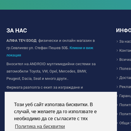
ЗА НАС
ИНФ
АЛФА ТЕЧ ЕООД
физически и онлайн магазин в
За нас
гр.Севлиево ул. Стефан Пешев 50Б.
Кликни и виж
Конта
локация
Всичк
Вносител на ANDROID мултимедийни системи за
Полез
автомобили Toyota, VW, Opel, Mercedes, BMW,
Доста
Peugeot, Dacia, Seat и много други..
Рекла
Фирмата разполга с екип за изграждане и
продажба на Wi-fi и IP камери за видеонаблюдение,
Гаран
ние сме с дългогодишен опит в сферата на
Този уеб сайт използва бисквитки. В
Полит
видеонаблюдението.
случай, че желаете да го използвате е
Полит
Продажба на соларно осветление за дома и
необходимо да се съгласите с тях
Общи 
индустриална цел. Прожектори и челници с
Политика на бисквитки