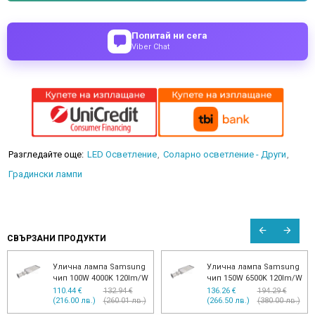
Попитай ни сега
Viber Chat
Разгледайте още:
LED Осветление
Соларно осветление - Други
Градински лампи
СВЪРЗАНИ ПРОДУКТИ
Улична лампа Samsung
Улична лампа Samsung
чип 100W 4000K 120lm/W
чип 150W 6500K 120lm/W
110.44 €
132.94 €
136.26 €
194.29 €
(216.00 лв.)
(260.01 лв.)
(266.50 лв.)
(380.00 лв.)