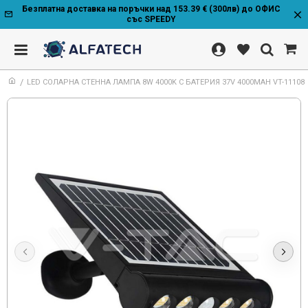
Безплатна доставка на поръчки над 153.39 € (300лв) до ОФИС
със SPEEDY
LED СОЛАРНА СТЕННА ЛАМПА 8W 4000K С БАТЕРИЯ 37V 4000MAH VT-11108