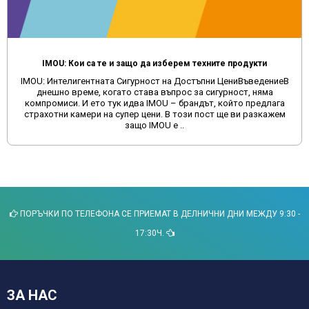
IMOU: Кои са те и защо да изберем техните продукти
IMOU: Интелигентната Сигурност на Достъпни ЦениВъведениеВ
днешно време, когато става въпрос за сигурност, няма
компромиси. И ето тук идва IMOU – брандът, който предлага
страхотни камери на супер цени. В този пост ще ви разкажем
защо IMOU е ..
ПОРЪЧКИ ПО ТЕЛЕФОНА СЕ ПРИЕМАТ В ДЕЛНИЧНИ ДНИ МЕЖДУ 9:30 -
17:30Ч.
ЗА НАС