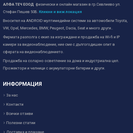
АЛФА ТЕЧ ЕООД
физически и онлайн магазин в гр.Севлиево ул.
Стефан Пешев 50Б.
Кликни и виж локация
Вносител на ANDROID мултимедийни системи за автомобили Toyota,
VW, Opel, Mercedes, BMW, Peugeot, Dacia, Seat и много други..
Фирмата разполга с екип за изграждане и продажба на Wi-fi и IP
камери за видеонаблюдение, ние сме с дългогодишен опит в
сферата на видеонаблюдението.
Продажба на соларно осветление за дома и индустриална цел.
Прожектори и челници с акумулаторни батерии и други.
ИНФОРМАЦИЯ
За нас
Контакти
Всички отзиви
Полезни статии
Доставка и плащане