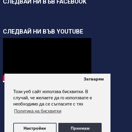
СЛЕДВАЙ НИ ВЪВ FACEBOOK
СЛЕДВАЙ НИ ВЪВ YOUTUBE
Затварям
Този уеб сайт използва бисквитки. В
случай, че желаете да го използвате е
необходимо да се съгласите с тях
Политика на бисквитки
alfatehnics.com © 2026 Всички права запазени.
Настройки
Приемам
Всички цени на сайта са с Включено ДДС