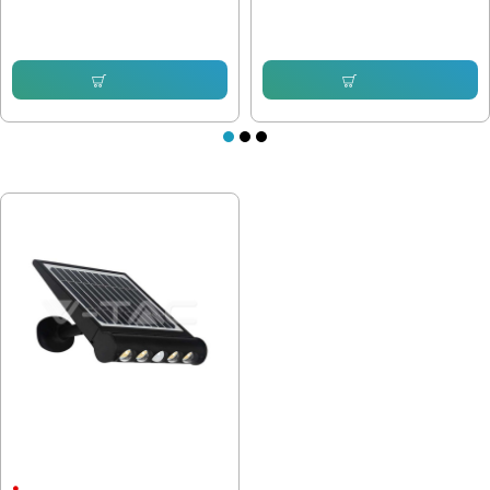
8.44 € (16.51 лв.)
6.75 € (13.20 лв.)
14.32 € (28.01 лв.)
8.95 € (17.50 лв.)
Купи
Купи
ПОСЛЕДНО РАЗГЛЕДАХТЕ
LED соларна стенна лампа 8W
4000K с батерия 37V 4000mAh VT-
11108
4000 mAh