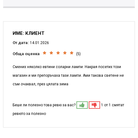
ИМЕ: КЛИЕНТ
От дата:
14.01.2026
Обща оценка
(5)
Смених няколко евтини соларни лампи. Накрая посетих този
магазин и ми препоръчаха тази лампи. Ами такова светене не
съм очаквал, през цялата зима
Беше ли полезно това ревю за вас?
1 от 1 смятат
ревюто за полезно