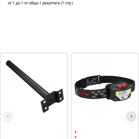
от 1 до 1 от общо 1 резултата (1 стр.)
МОЖЕ ДА ХАРЕСАТЕ ОЩЕ
Стойка за улична лампа Ф48
LED Челник със сензор за
пускане LED
3 Режима
Li Ion