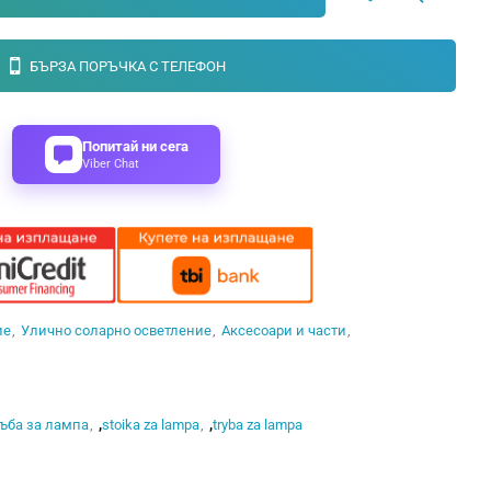
БЪРЗА ПОРЪЧКА С ТЕЛЕФОН
Попитай ни сега
Viber Chat
ие
Улично соларно осветление
Аксесоари и части
ъба за лампа
,
stoika za lampa
,
tryba za lampa