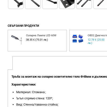
СВЪРЗАНИ ПРОДУКТИ
Соларна Лампа LED 60W
OBD2 Диагност
00
38.35 € (75.01 лв.)
12.78 € (25.00
лв.)
Тръба за монтаж на соларно осветително тяло Ф48мм и дължина 
Характеристики:
Материал: Стомана ;
Ъгъл спрямо стена: 120º;
Вид: Стенна/таванна стойка;