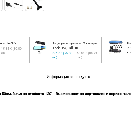
ика Elm327
Видеорегистратор с 2 камери,
Ви
Black Box, Full HD
2.
15.34 € (30.00
лв.)
28.12 € (55.00
46.01 € (89.99
17
лв.)
лв.)
Информация за продукта
50см. Ъгъл на стойката 120° . Възможност за вертикален и хоризонтал