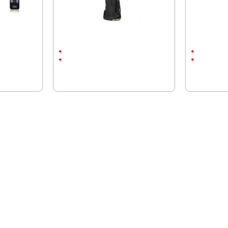
ик движение
Работна лампа с магнит, сгъваема,
Соларна ламп
презареждаема батерия
движение
3 Режима
2.2Ah
Li ion батерия
ABS пластм
23.00 € (44.
14.32 € (28.01 лв.)
8.44 € (16.51 лв.)
12.78 € (25
ПОСЛЕДНО РАЗГЛЕДАХТЕ