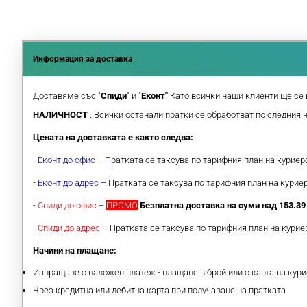
Информация за доставка
Доставяме със "
Спиди
" и "
Еконт"
.Като всички наши клиенти ще се 
НАЛИЧНОСТ
. Всички останали пратки се обработват по следния 
Цената на доставката е както следва:
-
Еконт до офис
– Пратката се таксува по тарифния план на курие
-
Еконт до адрес
– Пратката се таксува по тарифния план на кури
-
Спиди до офис
–
ПРОМО
Безплатна доставка на суми над 153.39 
-
Спиди до адрес
– Пратката се таксува по тарифния план на кури
Начини на плащане:
Изпращане с наложен платеж - плащане в брой или с карта на кури
Чрез кредитна или дебитна карта при получаване на пратката