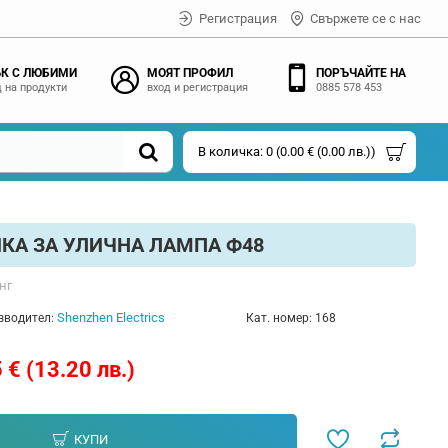
Регистрация
Свържете се с нас
К С ЛЮБИМИ
МОЯТ ПРОФИЛ
ПОРЪЧАЙТЕ НА
 на продукти
вход и регистрация
0885 578 453
В количка: 0 (0.00 € (0.00 лв.))
КА ЗА УЛИЧНА ЛАМПА Ф48
нг
Shenzhen Electrics
зводител:
Кат. номер:
168
 € (13.20 лв.)
КУПИ