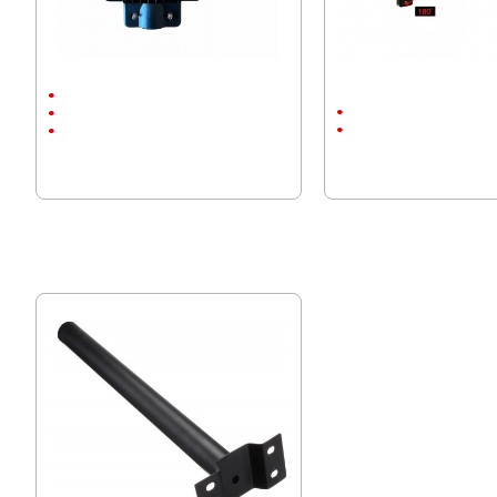
Соларна улична лампа Lylu 2054-1
Соларна лампа със датч
ZL 200W
5Ah
3Ah
Водоустойчивост
ABS пластмаса
ABS пластмаса
28.12 € (55.00 лв.)
23.01 € (45.00 лв.)
20.00 € (39.12 лв.)
14.57 € (28.50 лв.)