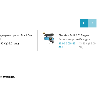
део регистратор BlackBox
Blackbox DVR 4.3" Видео
8"
Регистратор тип Огледало
.90 € (35.01 лв.)
35.00 € (68.45
43.46 € (85.00
лв.)
лв.)
ен монтаж.