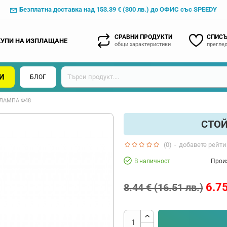
Безплатна доставка над 153.39 € (300 лв.) до ОФИС със SPEEDY
СРАВНИ ПРОДУКТИ
СПИСЪ
КУПИ НА ИЗПЛАЩАНЕ
общи характеристики
преглед
И
БЛОГ
 ЛАМПА Ф48
СТОЙ
(0)
-
добавете рейти
В наличност
Прои
6.75
8.44 € (16.51 лв.)