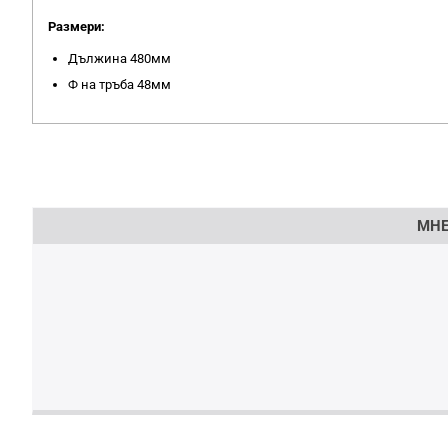
Размери:
Дължина 480мм
Ф на тръба 48мм
Напишете отзив
МНЕ