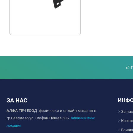
Стойка за улична лампа Ф48
8.44 € (16.51 лв.)
6.75 € (13.20 лв.)
П
ЗА НАС
ИНФ
АЛФА ТЕЧ ЕООД
физически и онлайн магазин в
За нас
гр.Севлиево ул. Стефан Пешев 50Б.
Кликни и виж
Конта
локация
Всичк