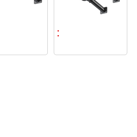
а Lylu 2844 с датчик за
3 броя Соларни лампи Lylu 2844 -
Соларни Лампи
2.2Ah
аса
ABS пластмаса
98 лв.)
67.23 € (131.49 лв.)
.00 лв.)
35.79 € (70.00 лв.)