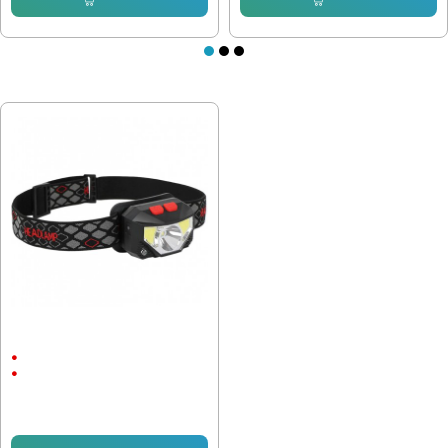
ПОСЛЕДНО РАЗГЛЕДАХТЕ
LED Челник със сензор за
пускане LED
3 Режима
Li Ion
14.32 € (28.01 лв.)
8.95 € (17.50 лв.)