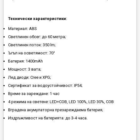
Технически характеристики:
Материал: ABS
Светлинен обсег: до 60 метра;
Светлинен поток: 350 lm;
Ъгъл на осветямост: 70°
Батерия: 1400mAh
Мощност: 3 вата;
Лед диоди: Cree и XPG;
Сертификат за водоустойчивост: IP54;
Време за зареждане: 1 час
4 режима на светене: LED+COB, LED 100%, LED 30%, COB
Вградена акумулаторна презареждаема батерия;
Издръжливост на батерията: до 3-4 часа.