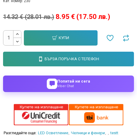
Кат. номер:
230
8.95 € (17.50 лв.)
14.32 € (28.01 лв.)
КУПИ
БЪРЗА ПОРЪЧКА С ТЕЛЕФОН
Попитай ни сега
Viber Chat
Разгледайте още:
LED Осветление
Челници и фенери
testt