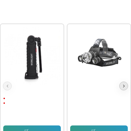
МОЖЕ ДА ХАРЕСАТЕ ОЩЕ
Акумулаторна LED Лампа с
Акумулаторен челник с 3 диода
магнит
3 Режима
Li ion батерия
19.43 € (38.00 лв.)
12.78 € (25.00 лв.)
8.69 € (17.00 лв.)
7.66 € (14.98 лв.)
Купи
Купи