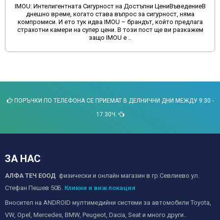
IMOU: Интелигентната Сигурност на Достъпни ЦениВъведениеВ
днешно време, когато става въпрос за сигурност, няма
компромиси. И ето тук идва IMOU – брандът, който предлага
страхотни камери на супер цени. В този пост ще ви разкажем
защо IMOU е ..
ПОРЪЧКИ ПО ТЕЛЕФОНА СЕ ПРИЕМАТ В ДЕЛНИЧНИ ДНИ МЕЖДУ 9:30 -
17:30Ч.
ЗА НАС
АЛФА ТЕЧ ЕООД
физически и онлайн магазин в гр.Севлиево ул.
Стефан Пешев 50Б.
Кликни и виж локация
Вносител на ANDROID мултимедийни системи за автомобили Toyota,
VW, Opel, Mercedes, BMW, Peugeot, Dacia, Seat и много други..