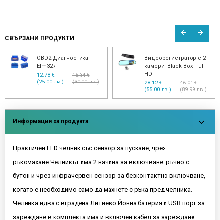
СВЪРЗАНИ ПРОДУКТИ
OBD2 Диагностика
Видеорегистратор с 2
Elm327
камери, Black Box, Full
HD
12.78 €
15.34 €
(25.00 лв.)
(30.00 лв.)
28.12 €
46.01 €
(55.00 лв.)
(89.99 лв.)
Информация за продукта
Практичен LED челник със сензор за пускане, чрез
ръкомахане.Челникът има 2 начина за включване: ръчно с
бутон и чрез инфрачервен сензор за безконтактно включване,
когато е необходимо само да махнете с ръка пред челника.
Челника идва с вградена Литиево Йонна батерия и USB порт за
зареждане в комплекта има и включен кабел за зареждане.