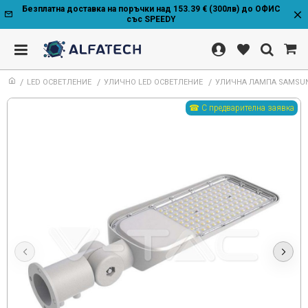
Безплатна доставка на поръчки над 153.39 € (300лв) до ОФИС
със SPEEDY
LED ОСВЕТЛЕНИЕ
УЛИЧНО LED ОСВЕТЛЕНИЕ
УЛИЧНА ЛАМПА SAMSUN
☎ С предварителна заявка