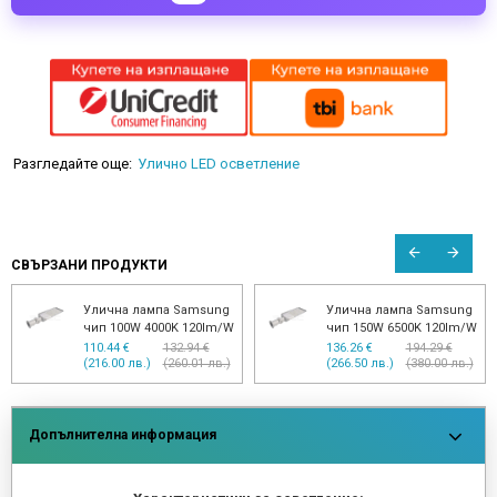
Разгледайте още:
Улично LED осветление
СВЪРЗАНИ ПРОДУКТИ
Улична лампа Samsung
Улична лампа Samsung
чип 100W 4000K 120lm/W
чип 150W 6500K 120lm/W
110.44 €
132.94 €
136.26 €
194.29 €
(216.00 лв.)
(260.01 лв.)
(266.50 лв.)
(380.00 лв.)
Допълнителна информация