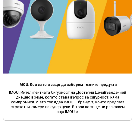
IMOU: Кои са те и защо да изберем техните продукти
IMOU: Интелигентната Сигурност на Достъпни ЦениВъведениеВ
днешно време, когато става въпрос за сигурност, няма
компромиси. И ето тук идва IMOU – брандът, който предлага
страхотни камери на супер цени. В този пост ще ви разкажем
защо IMOU е ..