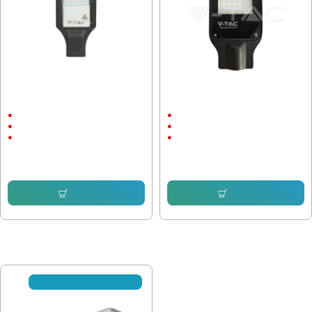
Улична лампа V-Tac Samsung чип
Улична лампа V-Tac Samsung чип
30W 6500K, IP65
30W 6500K, IP65
30W
30W
AC:200-240V
AC:200-240V
6500К
6500К
34.90 € (68.26 лв.)
36.56 € (71.51 лв.)
27.33 € (53.45 лв.)
29.96 € (58.60 лв.)
Купи
Купи
ПОСЛЕДНО РАЗГЛЕДАХТЕ
☎ С предварителна заявка