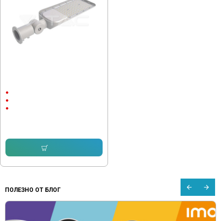
Улична лампа Samsung чип 50W
4000K 135lm/W
50W
AC:120-240V
4000К
90.00 € (176.02 лв.)
75.00 € (146.69 лв.)
Купи
ПОЛЕЗНО ОТ БЛОГ