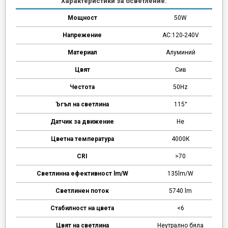
Характеристики за осветление:
Мощност
50W
Напрежение
AC:120-240V
Материал
Алуминий
Цвят
Сив
Честота
50Hz
Ъгъл на светлина
115°
Датчик за движение
Не
Цветна температура
4000К
CRI
>70
Светлинна ефективност lm/W
135lm/W
Светлинен поток
5740 lm
Стабилност на цвета
<6
Цвят на светлина
Неутрално бяла