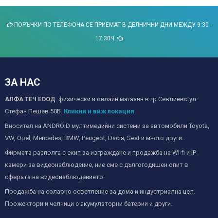
ПОРЪЧКИ ПО ТЕЛЕФОНА СЕ ПРИЕМАТ В ДЕЛНИЧНИ ДНИ МЕЖДУ 9:30 -
17:30Ч.
ЗА НАС
АЛФА ТЕЧ ЕООД
физически и онлайн магазин в гр.Севлиево ул.
Стефан Пешев 50Б.
Кликни и виж локация
Вносител на ANDROID мултимедийни системи за автомобили Toyota,
VW, Opel, Mercedes, BMW, Peugeot, Dacia, Seat и много други..
Фирмата разполга с екип за изграждане и продажба на Wi-fi и IP
камери за видеонаблюдение, ние сме с дългогодишен опит в
сферата на видеонаблюдението.
Продажба на соларно осветление за дома и индустриална цел.
Прожектори и челници с акумулаторни батерии и други.