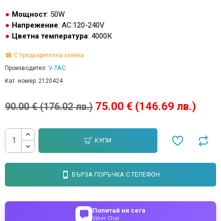
Мощност
: 50W
Напрежение
: AC:120-240V
Цветна температура
: 4000К
☎ С предварителна заявка
V-TAC
Производител:
Кат. номер:
2120424
75.00 € (146.69 лв.)
90.00 € (176.02 лв.)
КУПИ
БЪРЗА ПОРЪЧКА С ТЕЛЕФОН
Попитай ни сега
Viber Chat