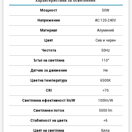
Характеристики за осветление:
Мощност
50W
Напрежение
AC:120-240V
Материал
Алуминий
Цвят
Сив и черен
Честота
50Hz
Ъгъл на светлина
110°
Датчик за движение
Не
Цветна температура
6500К
CRI
>70
Светлинна ефективност lm/W
100lm/W
Светлинен поток
5000 lm
Стабилност на цвета
<6
Цвят на светлина
Бяла