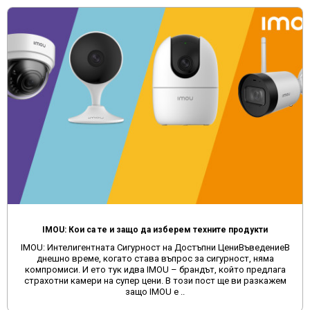
IMOU: Кои са те и защо да изберем техните продукти
IMOU: Интелигентната Сигурност на Достъпни ЦениВъведениеВ
днешно време, когато става въпрос за сигурност, няма
компромиси. И ето тук идва IMOU – брандът, който предлага
страхотни камери на супер цени. В този пост ще ви разкажем
защо IMOU е ..