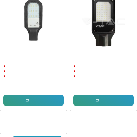
Улична лампа V-Tac Samsung чип
Улична лампа V-Tac Samsung чип
30W 6500K, IP65
30W 6500K, IP65
30W
30W
AC:200-240V
AC:200-240V
6500К
6500К
34.90 € (68.26 лв.)
36.56 € (71.51 лв.)
27.33 € (53.45 лв.)
29.96 € (58.60 лв.)
Купи
Купи
ПОСЛЕДНО РАЗГЛЕДАХТЕ