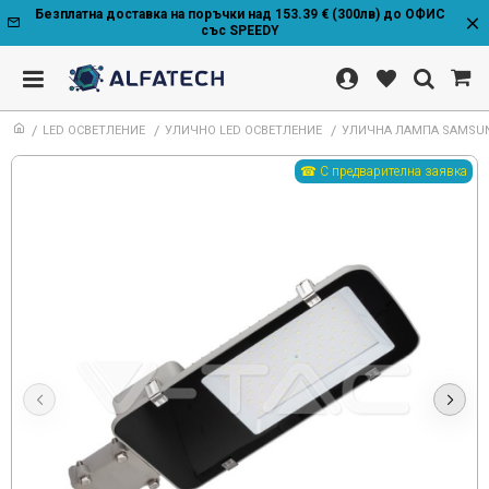
Безплатна доставка на поръчки над 153.39 € (300лв) до ОФИС
със SPEEDY
LED ОСВЕТЛЕНИЕ
УЛИЧНО LED ОСВЕТЛЕНИЕ
УЛИЧНА ЛАМПА SAMSUN
☎ С предварителна заявка