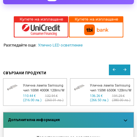
Разгледайте още:
Улично LED осветление
СВЪРЗАНИ ПРОДУКТИ
Улична лампа Samsung
Улична лампа Samsung
чип 100W 4000K 120lm/W
чип 150W 6500K 120lm/W
110.44 €
132.94 €
136.26 €
194.29 €
(216.00 лв.)
(260.01 лв.)
(266.50 лв.)
(380.00 лв.)
Допълнителна информация