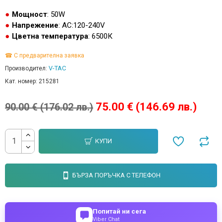
Мощност
: 50W
Напрежение
: AC:120-240V
Цветна температура
: 6500К
☎ С предварителна заявка
V-TAC
Производител:
Кат. номер:
215281
75.00 € (146.69 лв.)
90.00 € (176.02 лв.)
КУПИ
БЪРЗА ПОРЪЧКА С ТЕЛЕФОН
Попитай ни сега
Viber Chat