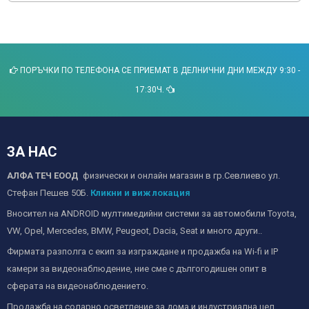
ПОРЪЧКИ ПО ТЕЛЕФОНА СЕ ПРИЕМАТ В ДЕЛНИЧНИ ДНИ МЕЖДУ 9:30 -
17:30Ч.
ЗА НАС
АЛФА ТЕЧ ЕООД
физически и онлайн магазин в гр.Севлиево ул.
Стефан Пешев 50Б.
Кликни и виж локация
Вносител на ANDROID мултимедийни системи за автомобили Toyota,
VW, Opel, Mercedes, BMW, Peugeot, Dacia, Seat и много други..
Фирмата разполга с екип за изграждане и продажба на Wi-fi и IP
камери за видеонаблюдение, ние сме с дългогодишен опит в
сферата на видеонаблюдението.
Продажба на соларно осветление за дома и индустриална цел.