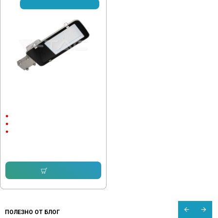
☎ С предварителна заявка
Улична лампа Samsung чип 50W
6500K 100lm/W
50W
AC:120-240V
6500К
90.00 € (176.02 лв.)
75.00 € (146.69 лв.)
Купи
ПОЛЕЗНО ОТ БЛОГ