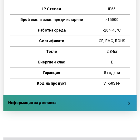
IP Степен
IP65
Брой вкл. и изкл. преди изгаряне
>15000
Работна среда
-20°+45°C
Сертификати
CE, EMC, ROHS
Тегло
2.84кг
Енергиен клас
Е
Гаранция
5 години
Код на продукт
VT-50ST-N
Информация за доставка
Напишете отзив