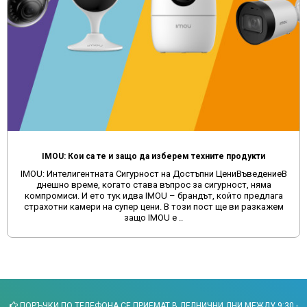
IMOU: Кои са те и защо да изберем техните продукти
IMOU: Интелигентната Сигурност на Достъпни ЦениВъведениеВ
днешно време, когато става въпрос за сигурност, няма
компромиси. И ето тук идва IMOU – брандът, който предлага
страхотни камери на супер цени. В този пост ще ви разкажем
защо IMOU е ..
ПОРЪЧКИ ПО ТЕЛЕФОНА СЕ ПРИЕМАТ В ДЕЛНИЧНИ ДНИ МЕЖДУ 9:30 -