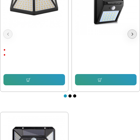
Соларна Стенна лампа 5W с
Градинска лампа LED-609
датчик за движение
2Ah
ABS пластмаса
7.67 € (15.00 лв.)
5.62 € (10.99 лв.)
11.25 € (22.00 лв.)
8.69 € (17.00 лв.)
Купи
Купи
ПОСЛЕДНО РАЗГЛЕДАХТЕ