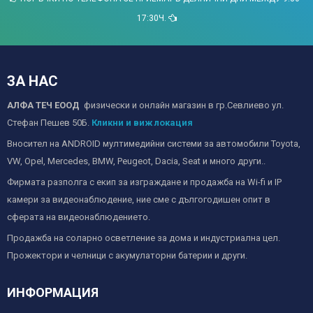
17:30Ч.
ЗА НАС
АЛФА ТЕЧ ЕООД
физически и онлайн магазин в гр.Севлиево ул.
Стефан Пешев 50Б.
Кликни и виж локация
Вносител на ANDROID мултимедийни системи за автомобили Toyota,
VW, Opel, Mercedes, BMW, Peugeot, Dacia, Seat и много други..
Фирмата разполга с екип за изграждане и продажба на Wi-fi и IP
камери за видеонаблюдение, ние сме с дългогодишен опит в
сферата на видеонаблюдението.
Продажба на соларно осветление за дома и индустриална цел.
Прожектори и челници с акумулаторни батерии и други.
ИНФОРМАЦИЯ