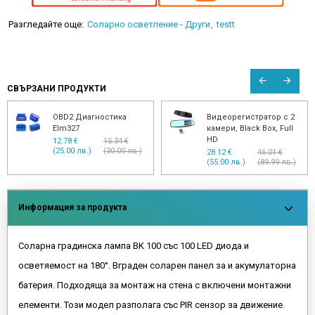
Разгледайте още:
Соларно осветление - Други
testt
СВЪРЗАНИ ПРОДУКТИ
OBD2 Диагностика
Видеорегистратор с 2
Elm327
камери, Black Box, Full
HD
12.78 €
15.34 €
(25.00 лв.)
(30.00 лв.)
28.12 €
46.01 €
(55.00 лв.)
(89.99 лв.)
Информация за продукта
Соларна градинска лампа BK 100 със 100 LED диода и
осветяемост на 180°. Вграден соларен панел за и акумулаторна
батерия. Подходяща за монтаж на стена с включени монтажни
елементи. Този модел разполага със PIR сензор за движение.