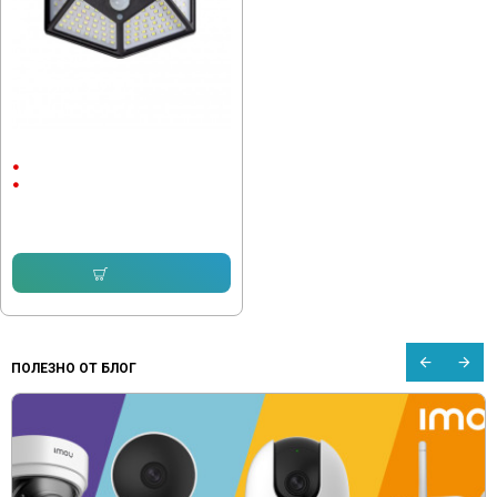
Градиснка Лампа BK-100
1.5Ah
ABS пластмаса
14.83 € (29.00 лв.)
8.95 € (17.50 лв.)
Купи
ПОЛЕЗНО ОТ БЛОГ