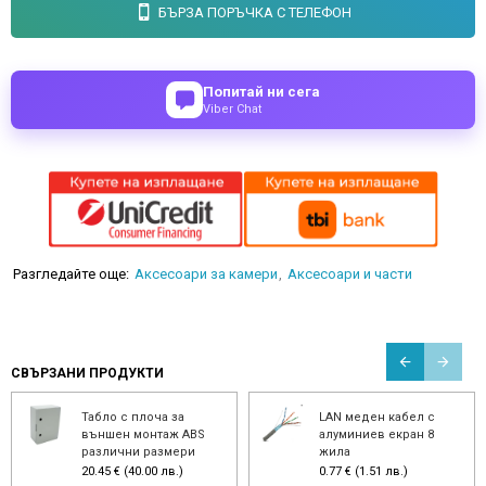
БЪРЗА ПОРЪЧКА С ТЕЛЕФОН
Попитай ни сега
Viber Chat
Разгледайте още:
Аксесоари за камери
Аксесоари и части
СВЪРЗАНИ ПРОДУКТИ
Табло с плоча за
LAN меден кабел с
външен монтаж ABS
алуминиев екран 8
различни размери
жила
20.45 € (40.00 лв.)
0.77 € (1.51 лв.)