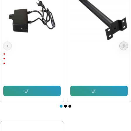
Захранващ Адаптер 12V / 2A
Стойка за улична лампа Ф48
С щепсел
12V/2A
С Кабел
8.44 € (16.51 лв.)
6.75 € (13.20 лв.)
5.11 € (9.99 лв.)
Купи
Купи
ПОСЛЕДНО РАЗГЛЕДАХТЕ