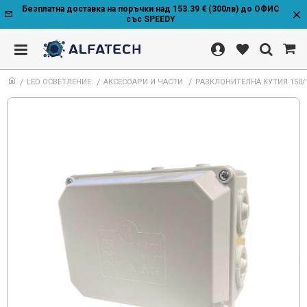
Безплатна доставка на поръчки над 153.39 € (300лв) до ОФИС
със SPEEDY
LED ОСВЕТЛЕНИЕ
АКСЕСОАРИ И ЧАСТИ
РАЗКЛОНИТЕЛНА КУТИЯ 150/1