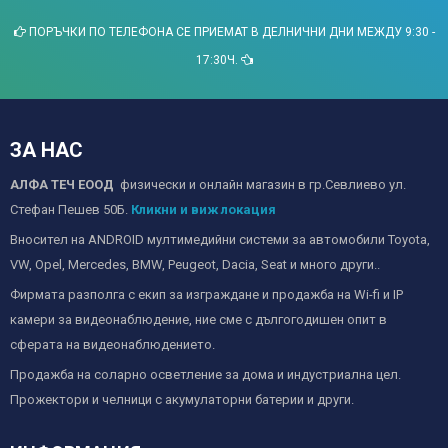
ПОРЪЧКИ ПО ТЕЛЕФОНА СЕ ПРИЕМАТ В ДЕЛНИЧНИ ДНИ МЕЖДУ 9:30 -
17:30Ч.
ЗА НАС
АЛФА ТЕЧ ЕООД
физически и онлайн магазин в гр.Севлиево ул.
Стефан Пешев 50Б.
Кликни и виж локация
Вносител на ANDROID мултимедийни системи за автомобили Toyota,
VW, Opel, Mercedes, BMW, Peugeot, Dacia, Seat и много други..
Фирмата разполга с екип за изграждане и продажба на Wi-fi и IP
камери за видеонаблюдение, ние сме с дългогодишен опит в
сферата на видеонаблюдението.
Продажба на соларно осветление за дома и индустриална цел.
Прожектори и челници с акумулаторни батерии и други.