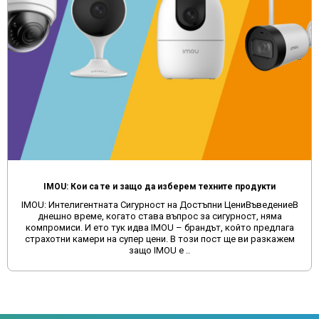
IMOU: Кои са те и защо да изберем техните продукти
IMOU: Интелигентната Сигурност на Достъпни ЦениВъведениеВ
днешно време, когато става въпрос за сигурност, няма
компромиси. И ето тук идва IMOU – брандът, който предлага
страхотни камери на супер цени. В този пост ще ви разкажем
защо IMOU е ..