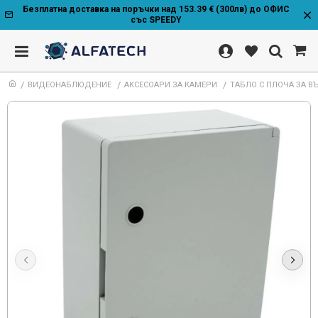
Безплатна доставка на поръчки над 153.39 € (300лв) до ОФИС
със SPEEDY
ВИДЕОНАБЛЮДЕНИЕ
АКСЕСОАРИ ЗА КАМЕРИ
ТАБЛО С ПЛОЧА ЗА 