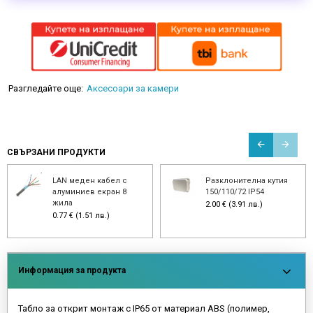
Разгледайте още:
Аксесоари за камери
СВЪРЗАНИ ПРОДУКТИ
LAN меден кабел с
Разклонителна кутия
алуминиев екран 8
150/110/72 IP54
жила
2.00 € (3.91 лв.)
0.77 € (1.51 лв.)
Информация за продукта
Табло за открит монтаж с IP65 от материал ABS (полимер,