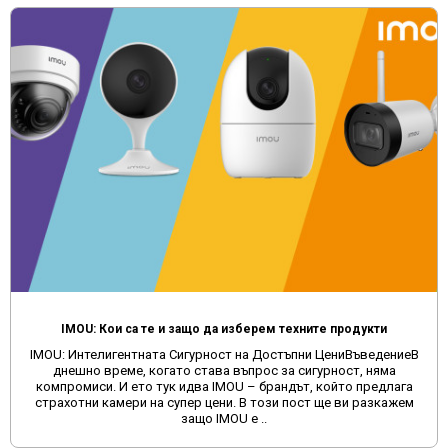
IMOU: Кои са те и защо да изберем техните продукти
IMOU: Интелигентната Сигурност на Достъпни ЦениВъведениеВ
днешно време, когато става въпрос за сигурност, няма
компромиси. И ето тук идва IMOU – брандът, който предлага
страхотни камери на супер цени. В този пост ще ви разкажем
защо IMOU е ..