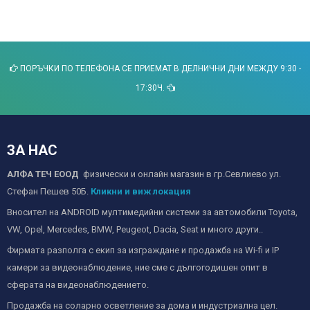
ПОРЪЧКИ ПО ТЕЛЕФОНА СЕ ПРИЕМАТ В ДЕЛНИЧНИ ДНИ МЕЖДУ 9:30 -
17:30Ч.
ЗА НАС
АЛФА ТЕЧ ЕООД
физически и онлайн магазин в гр.Севлиево ул.
Стефан Пешев 50Б.
Кликни и виж локация
Вносител на ANDROID мултимедийни системи за автомобили Toyota,
VW, Opel, Mercedes, BMW, Peugeot, Dacia, Seat и много други..
Фирмата разполга с екип за изграждане и продажба на Wi-fi и IP
камери за видеонаблюдение, ние сме с дългогодишен опит в
сферата на видеонаблюдението.
Продажба на соларно осветление за дома и индустриална цел.