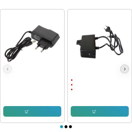
МОЖЕ ДА ХАРЕСАТЕ ОЩЕ
Адаптер 12V / 1A 5.5x2.5
Захранващ Адаптер 12V / 2A
С щепсел
12V/2A
С Кабел
6.39 € (12.50 лв.)
5.11 € (9.99 лв.)
Купи
Купи