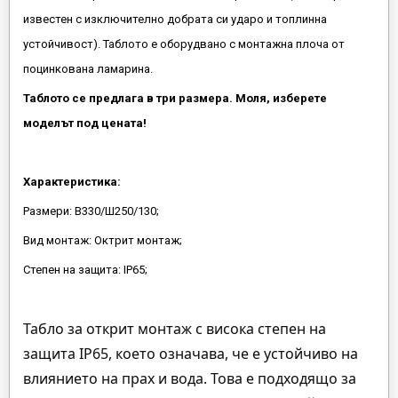
известен с изключително добрата си ударо и топлинна
устойчивост). Таблото е оборудвано с монтажна плоча от
поцинкована ламарина.
Таблото се предлага в три размера. Моля, изберете
моделът под цената!
Характеристика:
Размери: В330/Ш250/130;
Вид монтаж: Октрит монтаж;
Степен на защита: IP65;
Табло за открит монтаж с висока степен на
защита IP65, което означава, че е устойчиво на
влиянието на прах и вода. Това е подходящо за