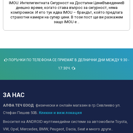
IMOU: Интелигентната Сигурност на Достъпни ЦениВъведениеВ
днешно време, когато става въпрос за сигурност, няма
компромиси. И ето тук идва IMOU – брандът, който предлага
страхотни камери на супер цени. В този пост ще ви разкажем
защо IMOU е ..
ПОРЪЧКИ ПО ТЕЛЕФОНА СЕ ПРИЕМАТ В ДЕЛНИЧНИ ДНИ МЕЖДУ 9:30 -
17:30Ч.
ЗА НАС
АЛФА ТЕЧ ЕООД
физически и онлайн магазин в гр.Севлиево ул.
Стефан Пешев 50Б.
Кликни и виж локация
Вносител на ANDROID мултимедийни системи за автомобили Toyota,
VW, Opel, Mercedes, BMW, Peugeot, Dacia, Seat и много други..