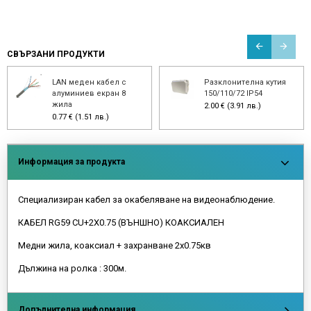
СВЪРЗАНИ ПРОДУКТИ
LAN меден кабел с
Разклонителна кутия
алуминиев екран 8
150/110/72 IP54
жила
2.00 € (3.91 лв.)
0.77 € (1.51 лв.)
Информация за продукта
Специализиран кабел за окабеляване на видеонаблюдение.
КАБЕЛ RG59 CU+2Х0.75 (ВЪНШНО) КОАКСИАЛЕН
Медни жила, коаксиал + захранване 2х0.75кв
Дължина на ролка : 300м.
Допълнителна информация