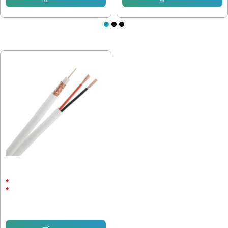
ПОСЛЕДНО РАЗГЛЕДАХТЕ
Кабел за видеонаблюдение RJ59
CU+2x0.75mm
Мед
CU+2x0.75mm
0.74 € (1.45 лв.)
0.69 € (1.35 лв.)