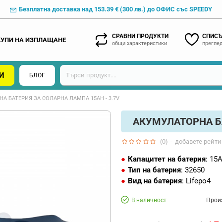
Безплатна доставка над 153.39 € (300 лв.) до ОФИС със SPEEDY
СРАВНИ ПРОДУКТИ
СПИСЪ
КУПИ НА ИЗПЛАЩАНЕ
общи характеристики
преглед
И
БЛОГ
А БАТЕРИЯ ЗА СОЛАРНА ЛАМПА 15AH - 3.7V
АКУМУЛАТОРНА БА
(0)
-
добавете рейти
Капацитет на батерия
: 15
Тип на батерия
: 32650
Вид на батерия
: Lifepo4
В наличност
Прои