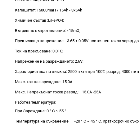
Капацитет: 15000maH / 15Ah - 3х5Ah
Химичен състав :LiFePO4;
Вътрешно съпротивление: ≤15mΩ;
Прекъсващо напрежение
3.65 ± 0.05V
постоянен токов заряд до 
Ток на прекъсване: 0.01C;
Напрежение на разреждането: 2.6V;
Характеристика на цикъла: 2500 пъти при 100% разряд, 4000 пъти
Макс. ток на зареждане: 15.0A
Макс. Непрекъснат токов разряд:
15.0А -25A
Работна температура:
При Зареждане: 0 ° C ~ 55 °
Температура на съхранение
-20 ° C ~ 45 ° C, Краткосрочно съ