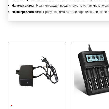
Наличен аналог:
Наличен сходен продукт, ако не го намирате, може
Не се предлага вече:
Продукта няма да бъде зареждан или ще се 
Захранващ Адаптер 12V / 2A
Зарядно Li-Ion 3.7V
С щепсел