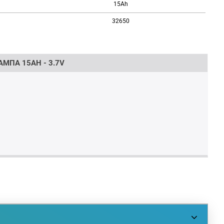
15Ah
32650
МПА 15AH - 3.7V