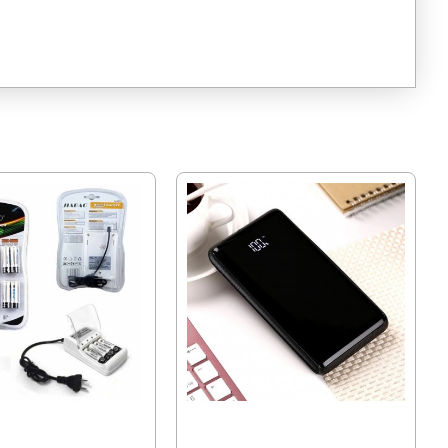
12 за 1.5V Ni Mh
PowerBank с индикатор за заряда