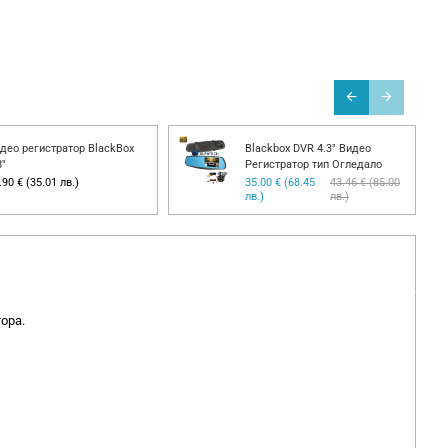
део регистратор BlackBox
Blackbox DVR 4.3" Видео
8"
Регистратор тип Огледало
.90 € (35.01 лв.)
35.00 € (68.45
43.46 € (85.00
лв.)
лв.)
ора.