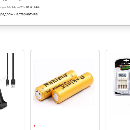
 да се свържете с нас.
предложи алтернатива.
МОЖЕ ДА ХАРЕСАТЕ ОЩЕ
Батерия Rakieta 3.7V - 18650
Зарядно JB-2
2Ah