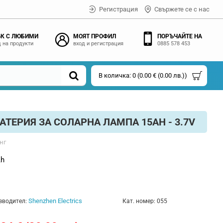
Регистрация
Свържете се с нас
К С ЛЮБИМИ
МОЯТ ПРОФИЛ
ПОРЪЧАЙТЕ НА
 на продукти
вход и регистрация
0885 578 453
В количка: 0 (0.00 € (0.00 лв.))
ТЕРИЯ ЗА СОЛАРНА ЛАМПА 15AH - 3.7V
нг
Ah
Shenzhen Electrics
зводител:
Кат. номер:
055