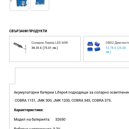
СВЪРЗАНИ ПРОДУКТИ
Соларна Лампа LED 60W
OBD2 Диагност
00
38.35 € (75.01 лв.)
12.78 € (25.00
лв.)
Акумулаторни батерии Lifepo4 подходящи за соларно осветление
COBRA 1151, JMK 300, JMK 1200, COBRA 345, COBRA 375.
Характеристики:
Модел на батерията:
32650
Работно напрежение: 3.2V