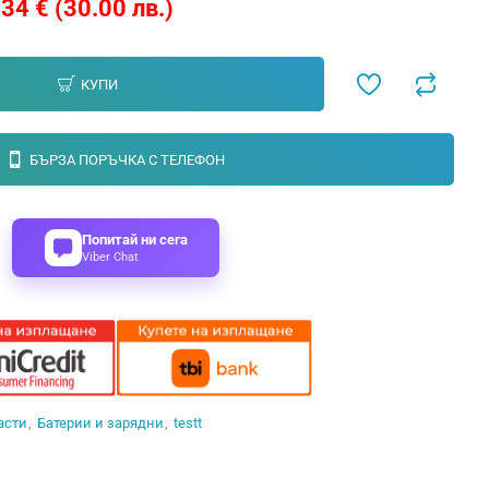
34 € (30.00 лв.)
КУПИ
БЪРЗА ПОРЪЧКА С ТЕЛЕФОН
Попитай ни сега
Viber Chat
асти
Батерии и зарядни
testt