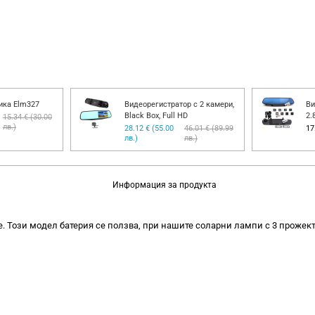
ика Elm327
Видеорегистратор с 2 камери,
Ви
Black Box, Full HD
2.
15.34 € (30.00
лв.)
28.12 € (55.00
46.01 € (89.99
17
лв.)
лв.)
Информация за продукта
. Този модел батерия се ползва, при нашите соларни лампи с 3 прожект