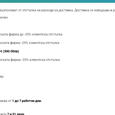
възползват от отстъпка на разходи за доставка. Доставка се извършва в р
начин:
рската фирма до -25% клиентска отстъпка
ерската фирма -25% клиентска отстъпка
€ (300.00лв)
ерската фирма -25% клиентска отстъпка
ер.
таква от
1 до 7 работни дни.
между
7 и 31 дена.