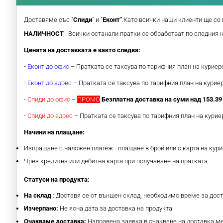
Доставяме със "
Спиди
" и "
Еконт"
.Като всички наши клиенти ще се 
НАЛИЧНОСТ
. Всички останали пратки се обработват по следния 
Цената на доставката е както следва:
-
Еконт до офис
– Пратката се таксува по тарифния план на курие
-
Еконт до адрес
– Пратката се таксува по тарифния план на кури
-
Спиди до офис
–
ПРОМО
Безплатна доставка на суми над 153.39 
-
Спиди до адрес
– Пратката се таксува по тарифния план на кури
Начини на плащане:
Изпращане с наложен платеж - плащане в брой или с карта на кури
Чрез кредитна или дебитна карта при получаване на пратката
Статуси на продукта:
На склад
: Доставя се от външен склад, необходимо време за дос
Изчерпано:
Не ясна дата за доставка на продукта.
Очакваме доставка:
Направена заявка в очакване на доставка 