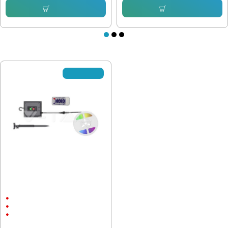
Купи
Купи
ПОСЛЕДНО РАЗГЛЕДАХТЕ
✘Изчерпано
LED лента със соларен панел и
батерии RGB IP67 - пълен
комплект
1500 mAh
IP67
ABS пластмаса