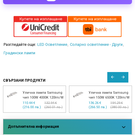
Разгледайте още:
LED Осветление
Соларно осветление - Други
Градински лампи
СВЪРЗАНИ ПРОДУКТИ
Улична лампа Samsung
Улична лампа Samsung
чип 100W 4000K 120lm/W
чип 150W 6500K 120lm/W
110.44 €
132.94 €
136.26 €
194.29 €
(216.00 лв.)
(260.01 лв.)
(266.50 лв.)
(380.00 лв.)
Допълнителна информация