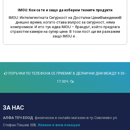
IMOU: Кои са те и защо да изберем техните продукти
IMOU: Интелигентната Сигурност на Достъпни ЦениВъведениеВ
днешно време, когато става въпрос за сигурност, няма
компромиси. И ето тук идва IMOU – брандът, който предлага
страхотни камери на супер цени. В този пост ще ви разкажем
защо IMOU е ..
ПОРЪЧКИ ПО ТЕЛЕФОНА СЕ ПРИЕМАТ В ДЕЛНИЧНИ ДНИ МЕЖДУ 9:30 -
17:30Ч.
ЗА НАС
АЛФА ТЕЧ ЕООД
физически и онлайн магазин в гр.Севлиево ул.
Стефан Пешев 50Б.
Кликни и виж локация