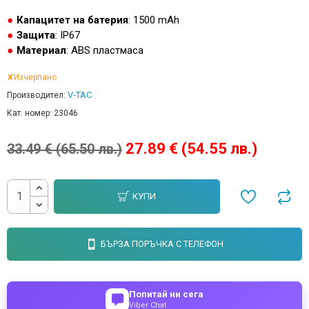
Капацитет на батерия
: 1500 mAh
Защита
: IP67
Материал
: ABS пластмаса
✘Изчерпано
V-TAC
Производител:
Кат. номер:
23046
27.89 € (54.55 лв.)
33.49 € (65.50 лв.)
КУПИ
БЪРЗА ПОРЪЧКА С ТЕЛЕФОН
Попитай ни сега
Viber Chat