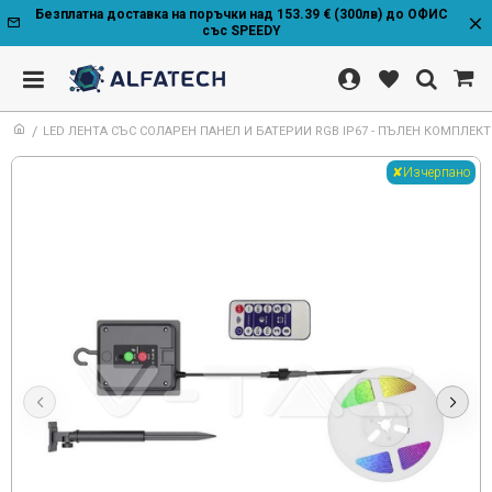
Безплатна доставка на поръчки над 153.39 € (300лв) до ОФИС
със SPEEDY
LED ЛЕНТА СЪС СОЛАРЕН ПАНЕЛ И БАТЕРИИ RGB IP67 - ПЪЛЕН КОМПЛЕКТ
✘Изчерпано