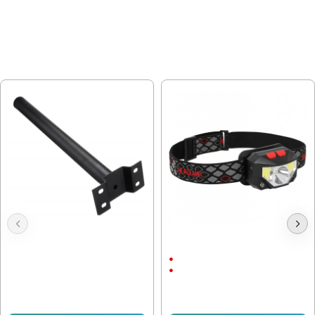
МОЖЕ ДА ХАРЕСАТЕ ОЩЕ
Стойка за улична лампа Ф48
LED Челник със сензор за
пускане LED
3 Режима
Li Ion
8.44 € (16.51 лв.)
6.75 € (13.20 лв.)
14.32 € (28.01 лв.)
8.95 € (17.50 лв.)