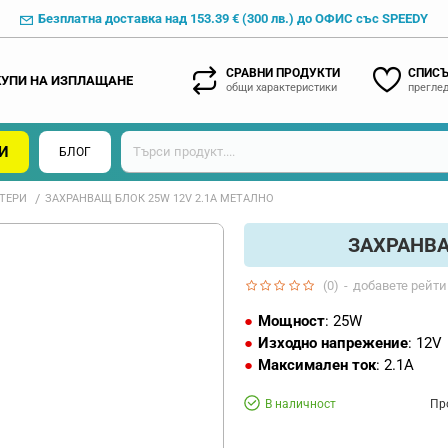
Безплатна доставка над 153.39 € (300 лв.) до ОФИС със SPEEDY
СРАВНИ ПРОДУКТИ
СПИСЪ
КУПИ НА ИЗПЛАЩАНЕ
общи характеристики
преглед
И
БЛОГ
ТЕРИ
ЗАХРАНВАЩ БЛОК 25W 12V 2.1A МЕТАЛНО
ЗАХРАНВА
(0)
-
добавете рейти
Мощност
: 25W
Изходно напрежение
: 12V
Максимален ток
: 2.1A
В наличност
Пр