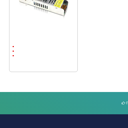
Захранващ блок 25W 12V 2.1A
метално
25W
12V
2.1A
7.87 € (15.39 лв.)
П