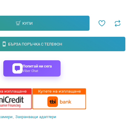
КУПИ
БЪРЗА ПОРЪЧКА С ТЕЛЕФОН
Попитай ни сега
Viber Chat
 камери
Захранващи адаптери