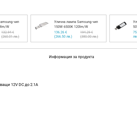
Samsung чип
Улична лампа Samsung чип
Ул
0lm/W
150W 6500K 120lm/W
50
132.94 €
136.26 €
194.29 €
75
(260.01 лв.)
(266.50 лв.)
(380.00 лв.)
лв
Информация за продукта
ващи 12V DC до 2.1A