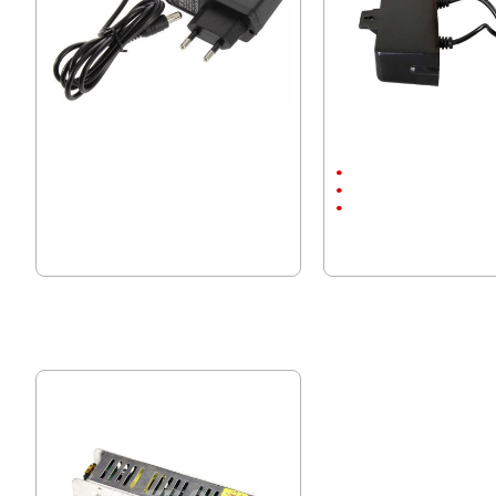
Адаптер 12V / 1A 5.5x2.5
Захранващ Адаптер 12V 
С щепсел
12V/2A
С Кабел
6.39 € (12.50 лв.)
5.11 € (9.99 лв.)