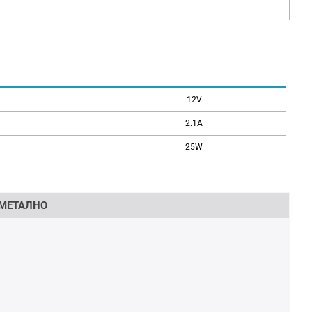
12V
2.1A
25W
 МЕТАЛНО