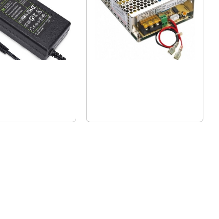
даптер 12V/5A - 60W,
Захранващ блок 24V 120W - 5A
тен
ение, камери
01 лв.)
25.05 € (48.99 лв.)
.36 лв.)