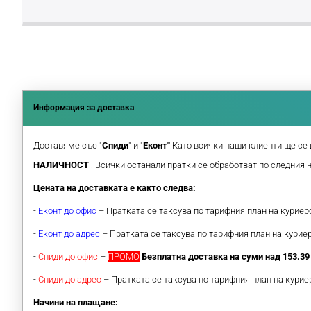
Информация за доставка
Доставяме със "
Спиди
" и "
Еконт"
.Като всички наши клиенти ще се 
НАЛИЧНОСТ
. Всички останали пратки се обработват по следния 
Цената на доставката е както следва:
-
Еконт до офис
– Пратката се таксува по тарифния план на курие
-
Еконт до адрес
– Пратката се таксува по тарифния план на кури
-
Спиди до офис
–
ПРОМО
Безплатна доставка на суми над 153.39 
-
Спиди до адрес
– Пратката се таксува по тарифния план на кури
Начини на плащане: