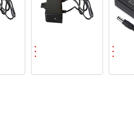
/ 2A
12/2А, Захранващ адаптер за камери
Захранващ а
5.5" x 2.5"
Влагозащи
Камери, осветление
LED осветл
12V/2A
5.5" x 2.5"
17.90 € (35.
6.13 € (11.99 лв.)
5.11 € (9.99 лв.)
14.50 € (28
ПОСЛЕДНО РАЗГЛЕДАХТЕ