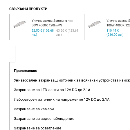
СВЪРЗАНИ ПРОДУКТИ
Улична лампа Samsung чип
Улична лампа 
30W 4000K 120lm/W
100W 4000K 12
52.50 € (102.68
63.20 € (123.61
110.44 €
лв.)
лв.)
(216.00 лв.)
Приложение:
Универсален захранващ източник за всякакви устройства изиск
Захранване за LED ленти за 12V DC до 2.1A
Лабораторен източник на напрежение 12V DC до 2.1A
Захранване за камери
Захранване за видеонаблюдение
Захранване за осветление