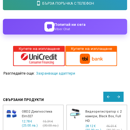
БЪРЗА ПОРЪЧКА С ТЕЛЕФОН
Попитай ни сега
Viber Chat
Разгледайте още:
Захранващи адаптери
СВЪРЗАНИ ПРОДУКТИ
OBD2 Диагностика
Видеорегистратор с 2
Elm327
камери, Black Box, Full
HD
12.78 €
15.34 €
(25.00 лв.)
(30.00 лв.)
28.12 €
46.01 €