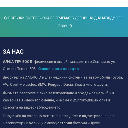
ПОРЪЧКИ ПО ТЕЛЕФОНА СЕ ПРИЕМАТ В ДЕЛНИЧНИ ДНИ МЕЖДУ 9:30 -
17:30Ч.
ЗА НАС
АЛФА ТЕЧ ЕООД
физически и онлайн магазин в гр.Севлиево ул.
Стефан Пешев 50Б.
Кликни и виж локация
Вносител на ANDROID мултимедийни системи за автомобили Toyota,
VW, Opel, Mercedes, BMW, Peugeot, Dacia, Seat и много други..
Фирмата разполга с екип за изграждане и продажба на Wi-fi и IP
камери за видеонаблюдение, ние сме с дългогодишен опит в
сферата на видеонаблюдението.
Продажба на соларно осветление за дома и индустриална цел.
Прожектори и челници с акумулаторни батерии и други.