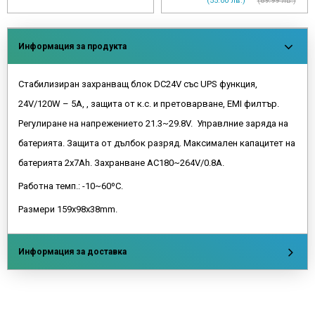
(55.00 лв.)
(89.99 лв.)
Информация за продукта
Стабилизиран захранващ блок DC24V със UPS функция,
24V/120W – 5A, , защита от к.с. и претоварване, EMI филтър.
Регулиране на напрежението 21.3~29.8V. Управлние заряда на
батерията. Защита от дълбок разряд. Максимален капацитет на
батерията 2х7Ah. Захранване AC180~264V/0.8A.
Работна темп.: -10~60ºC.
Размери 159х98х38mm.
Информация за доставка
Напишете отзив