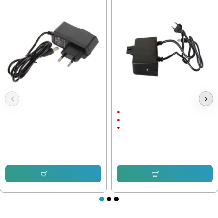
Адаптер 12V / 1A 5.5x2.5
Захранващ Адаптер 12V / 2A
С щепсел
12V/2A
С Кабел
6.39 € (12.50 лв.)
5.11 € (9.99 лв.)
Купи
Купи
ПОСЛЕДНО РАЗГЛЕДАХТЕ