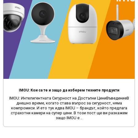
IMOU: Кои са те и защо да изберем техните продукти
IMOU: Интелигентната Сигурност на Достъпни ЦениВъведениеВ
днешно време, когато става въпрос за сигурност, няма
компромиси. И ето тук идва IMOU – брандът, който предлага
страхотни камери на супер цени. В този пост ще ви разкажем
защо IMOU е ..