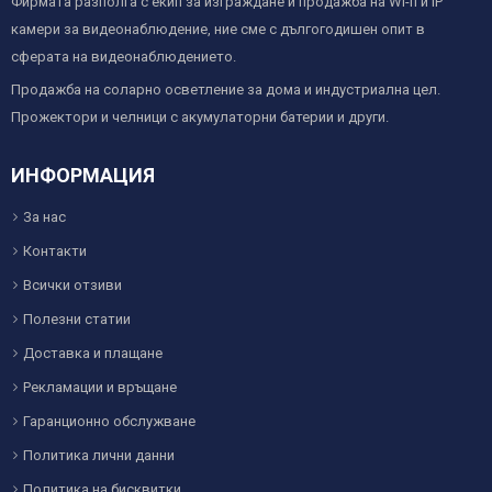
Фирмата разполга с екип за изграждане и продажба на Wi-fi и IP
камери за видеонаблюдение, ние сме с дългогодишен опит в
сферата на видеонаблюдението.
Продажба на соларно осветление за дома и индустриална цел.
Прожектори и челници с акумулаторни батерии и други.
ИНФОРМАЦИЯ
За нас
Контакти
Всички отзиви
Полезни статии
Доставка и плащане
Рекламации и връщане
Гаранционно обслужване
Политика лични данни
Политика на бисквитки