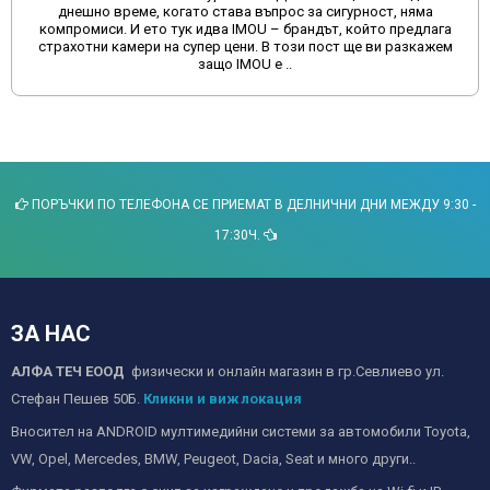
днешно време, когато става въпрос за сигурност, няма
компромиси. И ето тук идва IMOU – брандът, който предлага
страхотни камери на супер цени. В този пост ще ви разкажем
защо IMOU е ..
ПОРЪЧКИ ПО ТЕЛЕФОНА СЕ ПРИЕМАТ В ДЕЛНИЧНИ ДНИ МЕЖДУ 9:30 -
17:30Ч.
ЗА НАС
АЛФА ТЕЧ ЕООД
физически и онлайн магазин в гр.Севлиево ул.
Стефан Пешев 50Б.
Кликни и виж локация
Вносител на ANDROID мултимедийни системи за автомобили Toyota,
VW, Opel, Mercedes, BMW, Peugeot, Dacia, Seat и много други..