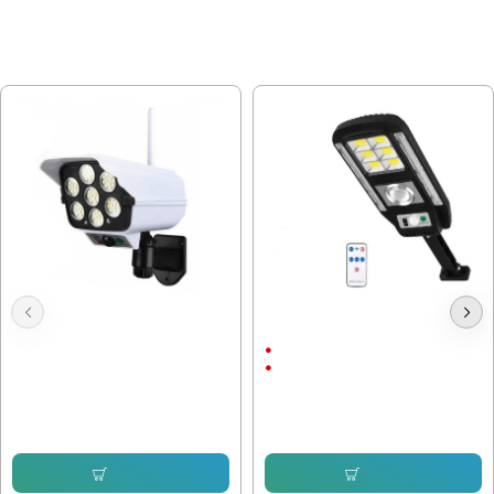
МОЖЕ ДА ХАРЕСАТЕ ОЩЕ
Фалшива камера - Соларна лампа
Соларна лампа CL 728
с датчик за движение
2Ah
ABS пластмаса
20.45 € (40.00 лв.)
20.45 € (40.00 лв.)
12.78 € (25.00 лв.)
12.78 € (25.00 лв.)
Купи
Купи