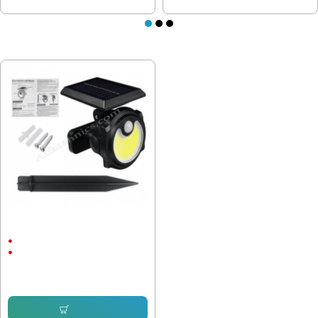
ПОСЛЕДНО РАЗГЛЕДАХТЕ
Соларна Лампа TS-1705C, земя
или стена
За стена и почва
4Ah
20.45 € (40.00 лв.)
15.33 € (29.98 лв.)
Купи