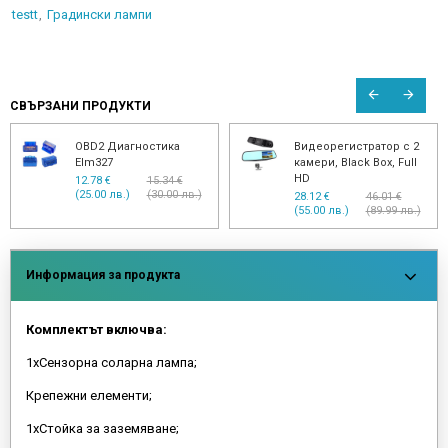
testt
Градински лампи
СВЪРЗАНИ ПРОДУКТИ
OBD2 Диагностика
Видеорегистратор с 2
Elm327
камери, Black Box, Full
HD
12.78 €
15.34 €
(25.00 лв.)
(30.00 лв.)
28.12 €
46.01 €
(55.00 лв.)
(89.99 лв.)
Информация за продукта
Комплектът включва:
1xСензорна соларна лампа;
Крепежни елементи;
1xСтойка за заземяване;