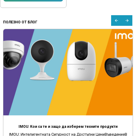
ПОЛЕЗНО ОТ БЛОГ
IMOU: Кои са те и защо да изберем техните продукти
IMOU: Интелигентната Сигурност на Достъпни ЦениВъведениеВ