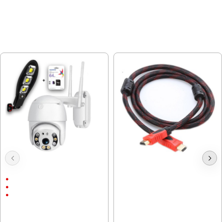
МОЖЕ ДА ХАРЕСАТЕ ОЩЕ
Куполна Камера Icsee 8 LEDс
Кабел HDMI G5 мъжки, 5 Метра
подарък
Външен монтаж
1536P
9.20 € (17.99 лв.)
5 Megapixels
7.66 € (14.98 лв.)
76.69 € (149.99 лв.)
57.12 € (111.72 лв.)