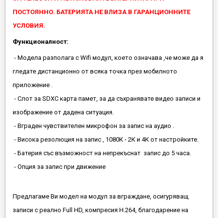
ПОСТОЯННО. БАТЕРИЯТА НЕ ВЛИЗА В ГАРАНЦИОННИТЕ
УСЛОВИЯ.
Функционалност:
- Модела разполага с Wifi модул, което означава ,че може да я
гледате дистанционно от всяка точка през мобилното
приложение .
- Слот за SDXC карта памет, за да съхранявате видео записи и
изображение от дадена ситуация.
- Вграден чувствителен микрофон за запис на аудио .
- Висока резолюция на запис , 1080К - 2К и 4К от настройките.
- Батерия със възможност на непрекъснат запис до 5 часа.
- Опция за запис при движение
Предлагаме Ви модел на модул за вграждане, осигуряващ
записи с реално Full HD, компресия H.264, благодарение на