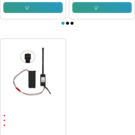
Купи
Купи
ПОСЛЕДНО РАЗГЛЕДАХТЕ
Шпионска камера на батерия с
Wi-Fi и слот за карта памет
скрит монтаж
1440p
3 megapixels
40.90 € (79.99 лв.)