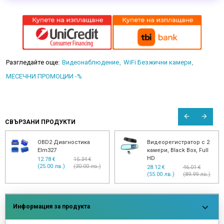
Разгледайте още:
Видеонаблюдение
WiFi Безжични камери
МЕСЕЧНИ ПРОМОЦИИ -%
СВЪРЗАНИ ПРОДУКТИ
OBD2 Диагностика
Видеорегистратор с 2
Elm327
камери, Black Box, Full
HD
12.78 €
15.34 €
(25.00 лв.)
(30.00 лв.)
28.12 €
46.01 €
(55.00 лв.)
(89.99 лв.)
Информация за продукта