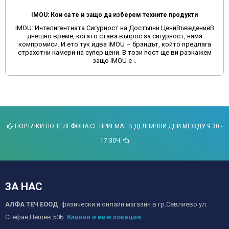
IMOU: Кои са те и защо да изберем техните продукти
IMOU: Интелигентната Сигурност на Достъпни ЦениВъведениеВ
днешно време, когато става въпрос за сигурност, няма
компромиси. И ето тук идва IMOU – брандът, който предлага
страхотни камери на супер цени. В този пост ще ви разкажем
защо IMOU е ..
ПОРЪЧКИ ПО ТЕЛЕФОНА СЕ ПРИЕМАТ В ДЕЛНИЧНИ ДНИ МЕЖДУ 9:30 -
17:30Ч.
ЗА НАС
АЛФА ТЕЧ ЕООД
физически и онлайн магазин в гр.Севлиево ул.
Стефан Пешев 50Б.
Кликни и виж локация