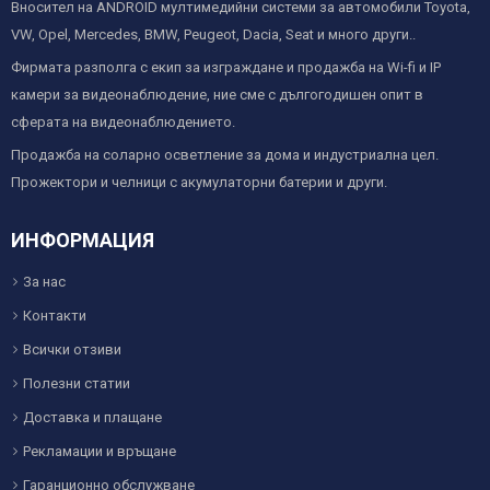
Вносител на ANDROID мултимедийни системи за автомобили Toyota,
VW, Opel, Mercedes, BMW, Peugeot, Dacia, Seat и много други..
Фирмата разполга с екип за изграждане и продажба на Wi-fi и IP
камери за видеонаблюдение, ние сме с дългогодишен опит в
сферата на видеонаблюдението.
Продажба на соларно осветление за дома и индустриална цел.
Прожектори и челници с акумулаторни батерии и други.
ИНФОРМАЦИЯ
За нас
Контакти
Всички отзиви
Полезни статии
Доставка и плащане
Рекламации и връщане
Гаранционно обслужване