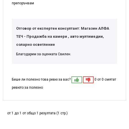
препоръчвам
Отговор от експертен консултант: Магазин АЛФА
ТЕЧ - Продажба на камери , авто мултимедии,
соларно осветление
Благодарим за оценката Свилен.
Беше ли полезно това ревю за вас?
0 от 0 смятат
ревюто за полезно
от 1 до 1 от общо 1 резултата (1 стр.)