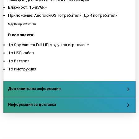
Влажност: 15-85%RH
Приложение: Android/iOSПотребители: До 4 потребители
едновременно
В комплекта:
1 х Spy camera Full HD модул за вграждане
1 х USB кабел
1 х Батерия
1 х Инструкция
Допълнителна информация
Информация за доставка
Напишете отзив