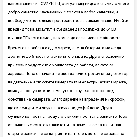
използвания чип OV2710 hd, осигуряващ видеа и снимки с много
добро качество. Заснемайки с толкова добро качество, е
необходимо по-голямо пространство за запаметяване. Имайки
предвид това, модулът е създаден да поддържа до 64GB
външна TF карта памет, на която да се записват файловете.
Времето на работа с едно зареждане на батерията може да
достигне до 5 часа непрекъснато снимане. Друго специфично
при този продукт е възможността да работи, докато се
зарежда. Това означава, че ако включите режимът за детектор
на движение и свържете камерата към електрическата мрежа,
няма да пропуснете нито минута от случващото се пред
обектива на камерата. Благодарение на вградения микрофон,
ще си осигурите и звук на всички видеофайлове. Друга
функционалност на продукта е цикличността на записите. Това
означава, че когато капацитетът на паметта се запълни, най-
старите записи ще се изтрият и на тяхно място ще се запазват