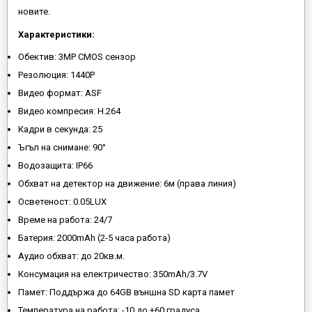
новите.
Характеристики:
Обектив: 3MP CMOS сензор
Резолюция: 1440Р
Видео формат: ASF
Видео компресия: H.264
Кадри в секунда: 25
Ъгъл на снимане: 90°
Водозащита: IP66
Обхват на детектор на движение: 6м (права линия)
Осветеност: 0.05LUX
Време на работа: 24/7
Батерия: 2000mAh (2-5 часа работа)
Аудио обхват: до 20кв.м.
Консумация на електричество: 350mAh/3.7V
Памет: Поддържа до 64GB външна SD карта памет
Температура на работа: -10 до +60 градуса