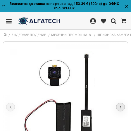
Безплатна доставка на поръчки над 153.39 € (300лв) до ОФИС
със SPEEDY
ВИДЕОНАБЛЮДЕНИЕ
МЕСЕЧНИ ПРОМОЦИИ -%
ШПИОНСКА КАМЕРА НА