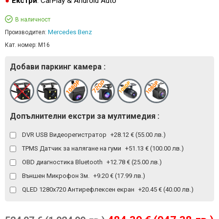
Екстри
: CarPlay & Android Auto
В наличност
Mercedes Benz
Производител:
Кат. номер:
M16
Добави паркинг камера :
Допълнителни екстри за мултимедия :
DVR USB Видеорегистратор
+28.12 € (55.00 лв.)
TPMS Датчик за налягане на гуми
+51.13 € (100.00 лв.)
OBD диагностика Bluetooth
+12.78 € (25.00 лв.)
Външен Микрофон 3м.
+9.20 € (17.99 лв.)
QLED 1280x720 Антирефлексен екран
+20.45 € (40.00 лв.)