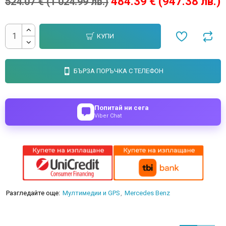
484.39 € (947.38 лв.)
524.07 € (1 024.99 лв.)
КУПИ
БЪРЗА ПОРЪЧКА С ТЕЛЕФОН
Попитай ни сега
Viber Chat
Разгледайте още:
Мултимедии и GPS
Mercedes Benz