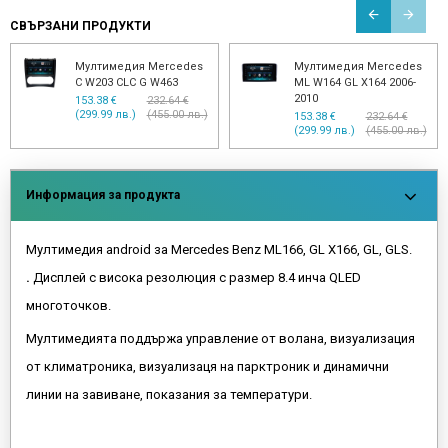
СВЪРЗАНИ ПРОДУКТИ
Double din, Mercedes
Мултимедия Mercedes E
W203, Адаптора Рамка
W211, CLS W219,G W463 -
9"
18.40 € (35.99 лв.)
153.38 €
260.76 €
(299.99 лв.)
(510.00 лв.)
Информация за продукта
Мултимедия android зa Mercedes Benz ML166, GL X166, GL, GLS.
.
Дисплей с висока резолюция с размер 8.4 инча QLED
многоточков.
Мултимедията поддържа управление от волана, визуализация
от климатроника, визуализаця на парктроник и динамични
линии на завиване, показания за температури.