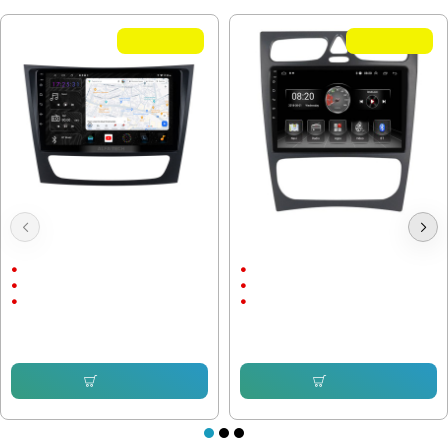
Летни Оферти
Летни Оферти
Мултимедия Mercedes E W211,
Мултимедия Mercedes C W203,
CLS W219,G W463 - 9"
W209, W216 2001-2004
9"
9"
Android
Android
CarPlay & AndroidAuto
CarPlay & AndroidAuto
260.76 € (510.00 лв.)
232.64 € (455.00 лв.)
153.38 € (299.99 лв.)
153.38 € (299.99 лв.)
Купи
Купи