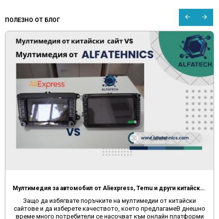
ПОЛЕЗНО ОТ БЛОГ
FAQ ЧЕСТО СРЕЩАНИ ВЪПРОСИ ПРИ МУЛТИМЕДИИТЕ
Винаги след като се сдобием с някакъв нов продукт, възникват
въпроси как точно да използваме. В тази статия ще намерите
отговори на много въпроси, които може да ви бъдат полезни