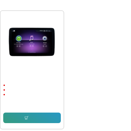
ПОСЛЕДНО РАЗГЛЕДАХТЕ
Мултимедия за MERCEDES BENZ
ML166, GL X166, GLS,GLE
8.4"
Android
CarPlay & Android Auto
524.07 € (1 024.99 лв.)
484.39 € (947.38 лв.)
Купи