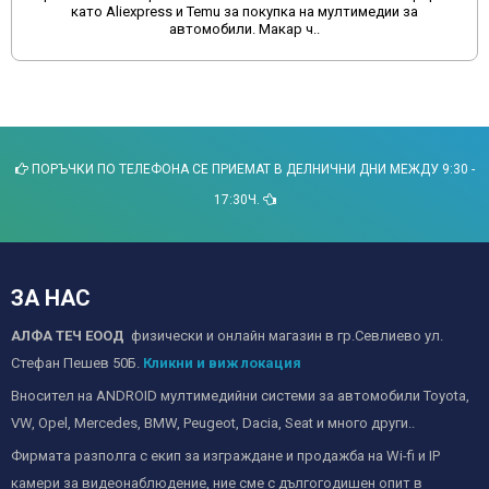
за оптимизация, корекция и създаване на комфорт при
пътуване с..
ПОРЪЧКИ ПО ТЕЛЕФОНА СЕ ПРИЕМАТ В ДЕЛНИЧНИ ДНИ МЕЖДУ 9:30 -
17:30Ч.
ЗА НАС
АЛФА ТЕЧ ЕООД
физически и онлайн магазин в гр.Севлиево ул.
Стефан Пешев 50Б.
Кликни и виж локация
Вносител на ANDROID мултимедийни системи за автомобили Toyota,
VW, Opel, Mercedes, BMW, Peugeot, Dacia, Seat и много други..
Фирмата разполга с екип за изграждане и продажба на Wi-fi и IP
камери за видеонаблюдение, ние сме с дългогодишен опит в