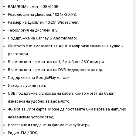
RAM/ROM памет: 4GB/64GB;
Резолюция на Дисплей: 1024х720 IPS;
Размер на Дисплей: 10.25" Widescreen;
Технология на дисплей: IPS
Поддръжка на CarPlay & AndroidAuto;
Bluetooth с възможност за A2DP възпройзвеждане на аудио и
разговори;
Възможност за монтаж на 1, 2 и 4 броя 360° камери.
Възможност за монтаж на DVR видеорегистратор;
Поддръжка на GooglePlay магазин;
Изход за усилвател;
USB поддръжка с 2 входа на кабел, които могат да бъдат
изнесени на удобно за вас място;
4G slot за СИМ карта. Може да поставите Сим карта за напълно
независимо устройство;
Изтегляне и гледане на филми със субтитри;
Радио: FM / RDS;