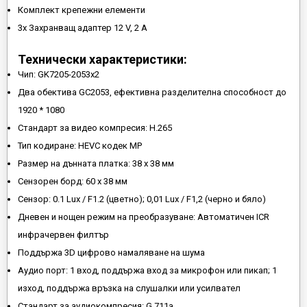
Комплект крепежни елементи
3х Захранващ адаптер 12 V, 2 A
Технически характеристики:
Чип: GK7205-2053x2
Два обектива GC2053, ефективна разделителна способност до
1920 * 1080
Стандарт за видео компресия: H.265
Тип кодиране: HEVC кодек MP
Размер на дънната платка: 38 x 38 мм
Сензорен борд: 60 x 38 мм
Сензор: 0.1 Lux / F1.2 (цветно); 0,01 Lux / F1,2 (черно и бяло)
Дневен и нощен режим на преобразуване: Автоматичен ICR
инфрачервен филтър
Поддържа 3D цифрово намаляване на шума
Аудио порт: 1 вход, поддържа вход за микрофон или пикап; 1
изход, поддържа връзка на слушалки или усилвател
Стандарт за аудиокомпресия: G.711a