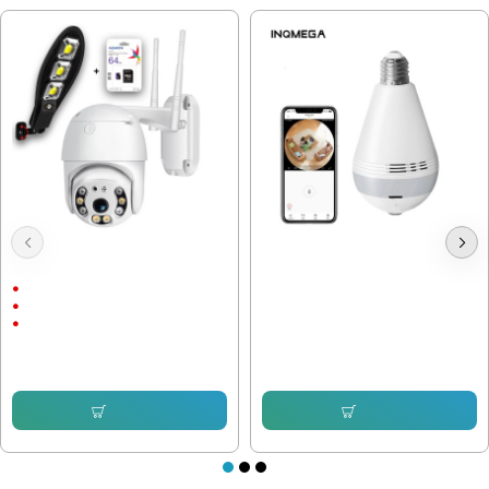
Куполна Камера Icsee 8 LEDс
Wi-Fi Камера на Фасунга Е27 V13-
подарък
B 2Mpix
Външен монтаж
1536P
5 Megapixels
40.90 € (79.99 лв.)
30.67 € (59.99 лв.)
76.69 € (149.99 лв.)
57.12 € (111.72 лв.)
Купи
Купи