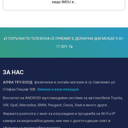
защо IMOU е ..
ПОРЪЧКИ ПО ТЕЛЕФОНА СЕ ПРИЕМАТ В ДЕЛНИЧНИ ДНИ МЕЖДУ 9:30 -
17:30Ч.
ЗА НАС
АЛФА ТЕЧ ЕООД
физически и онлайн магазин в гр.Севлиево ул.
Стефан Пешев 50Б.
Кликни и виж локация
Вносител на ANDROID мултимедийни системи за автомобили Toyota,
VW, Opel, Mercedes, BMW, Peugeot, Dacia, Seat и много други..
Фирмата разполга с екип за изграждане и продажба на Wi-fi и IP
камери за видеонаблюдение, ние сме с дългогодишен опит в
сферата на видеонаблюдението.