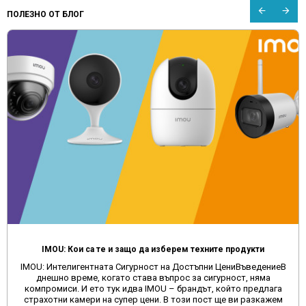
ПОЛЕЗНО ОТ БЛОГ
IMOU: Кои са те и защо да изберем техните продукти
IMOU: Интелигентната Сигурност на Достъпни ЦениВъведениеВ
днешно време, когато става въпрос за сигурност, няма
компромиси. И ето тук идва IMOU – брандът, който предлага
страхотни камери на супер цени. В този пост ще ви разкажем