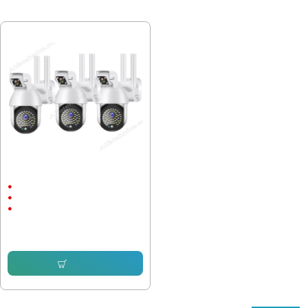
ПОСЛЕДНО РАЗГЛЕДАХТЕ
3 броя Куполни камери CP11-50
Външен монтаж
1080P
2 Megapixels
245.42 € (480.00 лв.)
173.83 € (339.98 лв.)
Купи