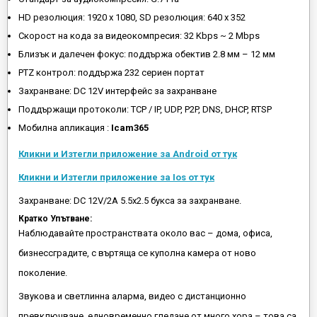
HD резолюция: 1920 x 1080, SD резолюция: 640 x 352
Скорост на кода за видеокомпресия: 32 Kbps ~ 2 Mbps
Близък и далечен фокус: поддържа обектив 2.8 мм – 12 мм
PTZ контрол: поддържа 232 сериен портат
Захранване: DC 12V интерфейс за захранване
Поддържащи протоколи: TCP / IP, UDP, P2P, DNS, DHCP, RTSP
Мобилна апликация :
Icam365
Кликни и Изтегли приложение за Android от тук
Кликни и Изтегли приложение за Ios от тук
Захранване: DC 12V/2А 5.5х2.5 букса за захранване.
Кратко Упътване:
Наблюдавайте пространствата около вас – дома, офиса,
бизнессградите, с въртяща се куполна камера от ново
поколение.
Звукова и светлинна аларма, видео с дистанционно
превключване, едновременно гледане от много хора – това са