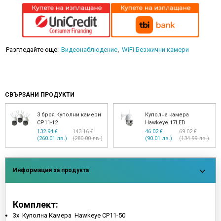
Разгледайте още:
Видеонаблюдение
WiFi Безжични камери
СВЪРЗАНИ ПРОДУКТИ
3 броя Куполни камери
Куполна камера
CP11-12
Hawkeye 17LED
132.94 €
143.16 €
46.02 €
69.02 €
(260.01 лв.)
(280.00 лв.)
(90.01 лв.)
(134.99 лв.)
Информация за продукта
Комплект:
3х Куполна Камера Hawkeye CP11-50