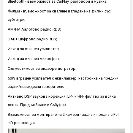
Bluetooth - възможност за CarPlay, разговори и музика;
Филми - възможност за сваляне и гледане на филми със
субтитри;
AM/FM Аалогово радио RDS;
DAB+ Цифрово радио RDS;
Изход за външен усилвател;
Изход за външен микрофон;
Съвместимост за видеорегистратор;
50W вграден усилвател с еквилайзер, настройка на предни/
задни/леви/десни говорители;
Активно DSP звукова корекция: LPF и HPF филтър за всяка
лента. Предни/Задни и Събуфер.
Възможност за монтиране на 2 камери - задна и предна с Full
HD резолюция;