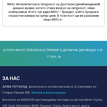
Защо да избягвате поръчките на мултимедии от китайски
сайтове и да изберете качеството, което предлагамеВ днешно
време много потребители се насочват към онлайн платформи
като Aliexpress и Temu за покупка на мултимедии за
автомобили. Макар ч..
ПОРЪЧКИ ПО ТЕЛЕФОНА СЕ ПРИЕМАТ В ДЕЛНИЧНИ ДНИ МЕЖДУ 9:30 -
17:30Ч.
ЗА НАС
АЛФА ТЕЧ ЕООД
физически и онлайн магазин в гр.Севлиево ул.
Стефан Пешев 50Б.
Кликни и виж локация
Вносител на ANDROID мултимедийни системи за автомобили Toyota,
VW, Opel, Mercedes, BMW, Peugeot, Dacia, Seat и много други..