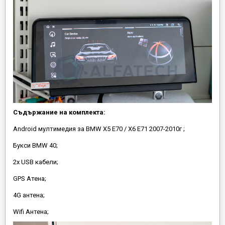
Съдържание на комплекта:
Android мултимедия за BMW X5 E70 / X6 E71 2007-2010г ;
Букси BMW 40;
2х USB кабели;
GPS Атена;
4G антена;
Wifi Антена;