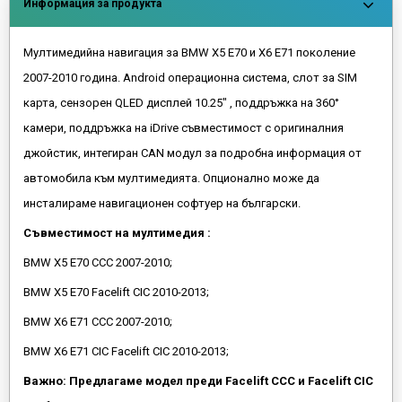
Информация за продукта
Мултимедийна навигация за BMW X5 E70 и X6 E71 поколение
2007-2010 година. Android операционна система, слот за SIM
карта, сензорен QLED дисплей 10.25" , поддръжка на 360°
камери, поддръжка на iDrive съвместимост с оригиналния
джойстик, интегиран CAN модул за подробна информация от
автомобила към мултимедията. Опционално може да
инсталираме навигационен софтуер на български.
Съвместимост на мултимедия :
BMW X5 E70 CCC 2007-2010;
BMW X5 E70 Facelift CIC 2010-2013;
BMW X6 E71 CCC 2007-2010;
BMW X6 E71 CIC Facelift CIC 2010-2013;
Важно: Предлагаме модел преди Facelift CCC и Facelift CIC