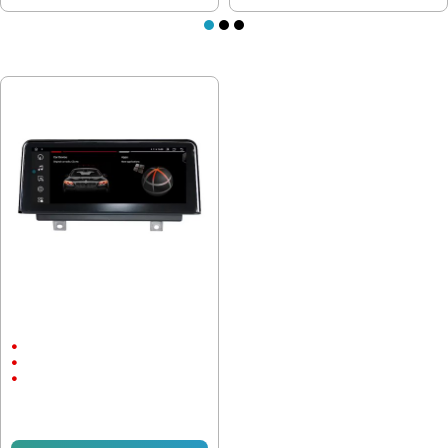
ПОСЛЕДНО РАЗГЛЕДАХТЕ
Мултимедия BMW X5 E70 X6 E71
2007-2010 10.25" Sim, CarPlay, 360
Cam
10.25"
Android
CarPlay & AndroidAuto
536.86 € (1 050.01 лв.)
409.03 € (799.99 лв.)