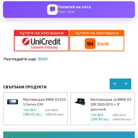
Попитай ни сега
Viber Chat
Разгледайте още:
BMW
СВЪРЗАНИ ПРОДУКТИ
Мултимедия BMW
Мултимедия BMW
E81,E82,E87,E88
E81,E82,E87,E88 AC
153.38 €
214.74 €
153.38 €
214.74 €
(299.99 лв.)
(419.99 лв.)
(299.99 лв.)
(419.99 лв.)