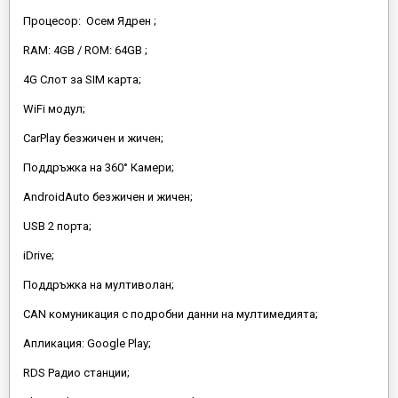
Процесор: Осем Ядрен ;
RAM: 4GB / ROM: 64GB ;
4G Слот за SIM карта;
WiFi модул;
CarPlay безжичен и жичен;
Поддръжка на 360° Камери;
AndroidAuto безжичен и жичен;
USB 2 порта;
iDrive;
Поддръжка на мултиволан;
CAN комуникация с подробни данни на мултимедията;
Апликация: Google Play;
RDS Радио станции;