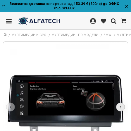
Безплатна доставка на поръчки над 153.39 € (300лв) до ОФИС
със SPEEDY
МУЛТИМЕДИИ И GPS
МУЛТИМЕДИИ - ПО МОДЕЛИ
BMW
МУЛТИМЕД