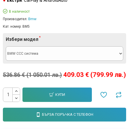
Екстри
: CarPlay & AndroidAuto
В наличност
Bmw
Производител:
Кат. номер:
BM5
Избери модел
409.03 € (799.99 лв.)
536.86 € (1 050.01 лв.)
КУПИ
БЪРЗА ПОРЪЧКА С ТЕЛЕФОН