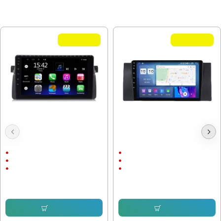
МОЖЕ ДА ХАРЕСАТЕ ОЩЕ
Летни Оферти
Летни Оферти
Мултимедия за BMW 3 series E46
Мултимедия BMW X5 E53 5 Series
- 9"
E39
9"
9"
Android
Android
CarPlay & AndroidAuto
CarPlay & AndroidAuto
230.08 € (450.00 лв.)
247.98 € (485.01 лв.)
153.38 € (299.99 лв.)
143.38 € (280.43 лв.)
Купи
Купи