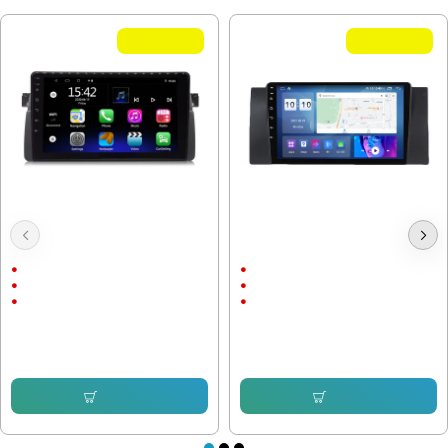
Летни Оферти
Летни Оферти
Мултимедия за BMW 3 series E46
Мултимедия BMW X5 E53 5 Series
- 9"
E39
9"
9"
Android
Android
CarPlay & AndroidAuto
CarPlay & AndroidAuto
230.08 € (450.00 лв.)
247.98 € (485.01 лв.)
153.38 € (299.99 лв.)
143.38 € (280.43 лв.)
Купи
Купи