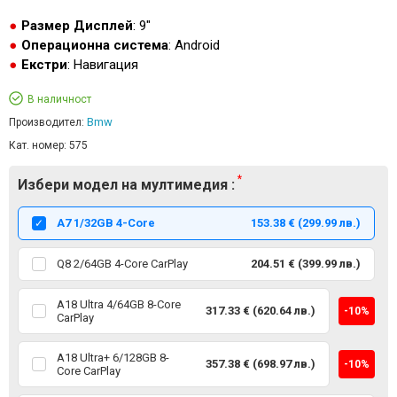
Размер Дисплей
: 9"
Операционна система
: Android
Екстри
: Навигация
В наличност
Bmw
Производител:
Кат. номер:
575
Избери модел на мултимедия :
А7 1/32GB 4-Core
153.38 € (299.99 лв.)
Q8 2/64GB 4-Core CarPlay
204.51 € (399.99 лв.)
A18 Ultra 4/64GB 8-Core
317.33 € (620.64 лв.)
-10%
CarPlay
A18 Ultra+ 6/128GB 8-
357.38 € (698.97 лв.)
-10%
Core CarPlay