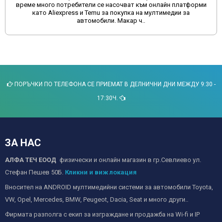
време много потребители се насочват към онлайн платформи
като Aliexpress и Temu за покупка на мултимедии за
автомобили. Макар ч..
ПОРЪЧКИ ПО ТЕЛЕФОНА СЕ ПРИЕМАТ В ДЕЛНИЧНИ ДНИ МЕЖДУ 9:30 -
17:30Ч.
ЗА НАС
АЛФА ТЕЧ ЕООД
физически и онлайн магазин в гр.Севлиево ул.
Стефан Пешев 50Б.
Кликни и виж локация
Вносител на ANDROID мултимедийни системи за автомобили Toyota,
VW, Opel, Mercedes, BMW, Peugeot, Dacia, Seat и много други..
Фирмата разполга с екип за изграждане и продажба на Wi-fi и IP