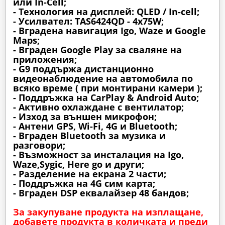
или In-Cell;
- Технология на дисплей: QLED / In-cell;
- Усилвател: TAS6424QD - 4x75W;
- Вградена навигация Igo, Waze и Google
Maps;
- Вграден Google Play за сваляне на
приложения;
- G9 поддържа дистанционно
видеонаблюдение на автомобила по
всяко време ( при монтирани камери );
- Поддръжка на CarPlay & Android Auto;
- Активно охлаждане с вентилатор;
- Изход за външен микрофон;
- Антени GPS, Wi-Fi, 4G и Bluetooth;
- Вграден Bluetooth за музика и
разговори;
- Възможност за инсталация на Igo,
Waze,Sygic, Here go и други;
- Разделение на екрана 2 части;
- Поддръжка на 4G сим карта;
- Вграден DSP еквалайзер 48 бандов;
За закупуване продукта на изплащане,
добавете продукта в количката и преди