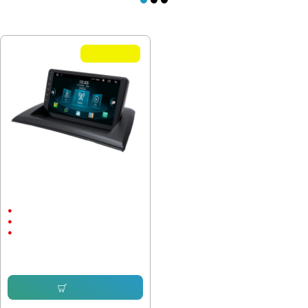
ПОСЛЕДНО РАЗГЛЕДАХТЕ
Летни Оферти
Мултимедия за BMW X3 E83 2003-
2010 с 9" дисплей
9"
Android
Навигация
281.21 € (550.00 лв.)
153.38 € (299.99 лв.)
Купи