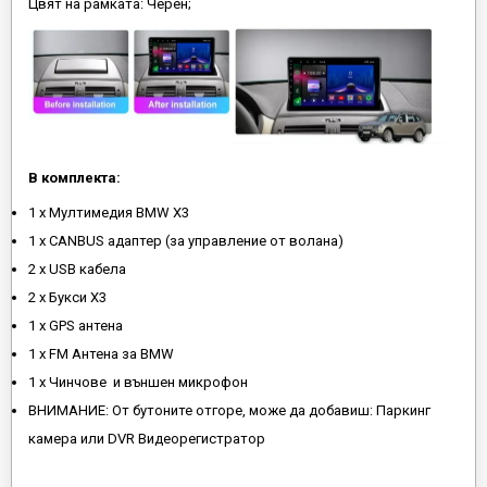
Цвят на рамката: Черен;
В комплекта:
1 x Мултимедия BMW X3
1 x CANBUS адаптер (за управление от волана)
2 x USB кабела
2 x Букси X3
1 х GPS антена
1 х FM Антена за BMW
1 x Чинчове и външен микрофон
ВНИМАНИЕ: От бутоните отгоре, може да добавиш: Паркинг
камера или DVR Видеорегистратор