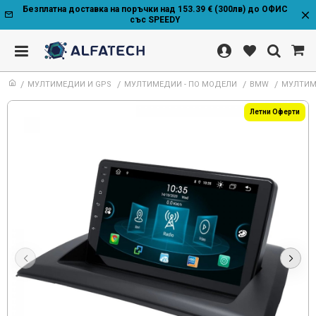
Безплатна доставка на поръчки над 153.39 € (300лв) до ОФИС
със SPEEDY
МУЛТИМЕДИИ И GPS
МУЛТИМЕДИИ - ПО МОДЕЛИ
BMW
МУЛТИМЕ
Летни Оферти