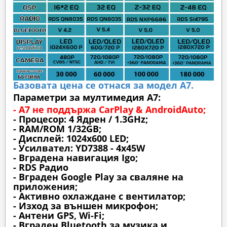
Базовата цена се отнася за модел А7.
Параметри за мултимедия A7:
- A7 не поддържа CarPlay & AndroidAuto;
- Процесор: 4 Ядрен / 1.3GHz;
- RAM/ROM 1/32GB;
- Дисплей: 1024х600 LED;
- Усилвател: YD7388 - 4x45W
- Вградена навигация Igo;
- RDS Радио
- Вграден Google Play за сваляне на
приложения;
- Активно охлаждане с вентилатор;
- Изход за външен микрофон;
- Антени GPS, Wi-Fi;
- Вграден Bluetooth за музика и