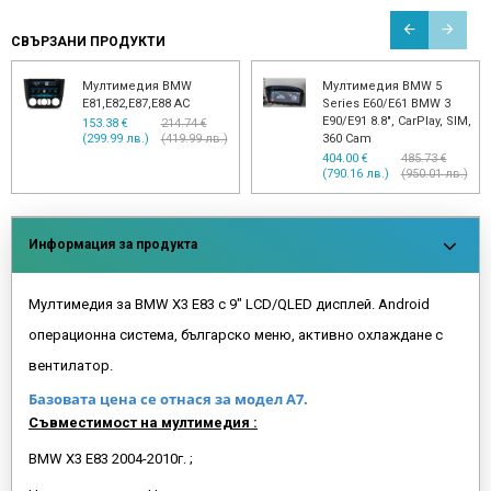
СВЪРЗАНИ ПРОДУКТИ
Мултимедия BMW
Мултимедия BMW 5
E81,E82,E87,E88 AC
Series E60/E61 BMW 3
E90/E91 8.8", CarPlay, SIM,
153.38 €
214.74 €
(299.99 лв.)
(419.99 лв.)
360 Cam
404.00 €
485.73 €
(790.16 лв.)
(950.01 лв.)
Информация за продукта
Мултимедия за BMW X3 E83 с 9" LCD/QLED дисплей. Android
операционна система, българско меню, активно охлаждане с
вентилатор.
Базовата цена се отнася за модел А7.
Съвместимост на мултимедия :
BMW X3 E83 2004-2010г. ;