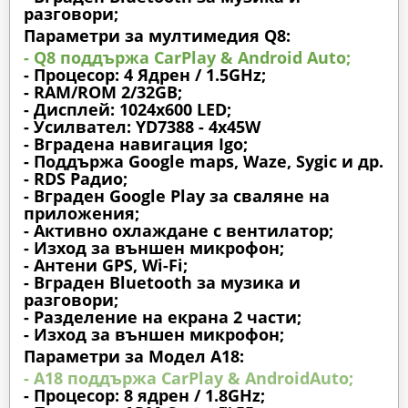
разговори;
Параметри за мултимедия Q8:
- Q8 поддържа CarPlay & Android Auto;
- Процесор: 4 Ядрен / 1.5GHz;
- RAM/ROM 2/32GB;
- Дисплей: 1024х600 LED;
- Усилвател: YD7388 - 4x45W
- Вградена навигация Igo;
- Поддържа Google maps, Waze, Sygic и др.
- RDS Радио;
- Вграден Google Play за сваляне на
приложения;
- Активно охлаждане с вентилатор;
- Изход за външен микрофон;
- Антени GPS, Wi-Fi;
- Вграден Bluetooth за музика и
разговори;
- Разделение на екрана 2 части;
- Изход за външен микрофон;
Параметри за Модел A18:
- A18 поддържа CarPlay & AndroidAuto;
- Процесор: 8 ядрен / 1.8GHz;