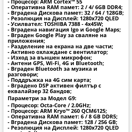
- Процесор: ARM Cortex™ 55
- Оперативна RAM памет: 2 / 4/ 6GB DDR4;
- Вградена Дискова памет: 32 / 64 / 128GB;
- Резолюция на Дисплей: 1280х720 QLED
- Усилвател: TOSHIBA 7388 - 4x45W;
- Вградена навигация Igo и Google Maps;
- Вграден Google Play за сваляне на
приложения;
- Разделение на екрана на две части;
- Активно охлаждане с вентилатор;
- Изход за външен микрофон;
- Антени GPS, Wi-Fi, 4G и Bluetooth;
- Вграден Bluetooth за музика и
разговори;
- Поддръжка на 4G сим карта;
- Вградено DSP активен филтър с
еквалайзер 32 бандов;
Параметри за Модел G9:
- Процесор: Octa-Core / 2.0GHz;
- Процесор: ARM Kryo™ 260 QCM6125;
- Оперативна RAM памет: 6 / 8 GB DDR5;
- Вградена Дискова памет: 128 / 256 GB;
- Резолюция на Дисплей: 1280х720 QLED