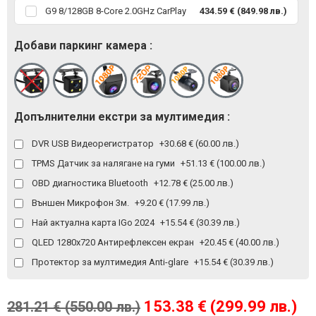
G9 8/128GB 8-Core 2.0GHz CarPlay
434.59 € (849.98 лв.)
Добави паркинг камера :
Допълнителни екстри за мултимедия :
DVR USB Видеорегистратор
+30.68 € (60.00 лв.)
TPMS Датчик за налягане на гуми
+51.13 € (100.00 лв.)
OBD диагностика Bluetooth
+12.78 € (25.00 лв.)
Външен Микрофон 3м.
+9.20 € (17.99 лв.)
Най актуална карта IGo 2024
+15.54 € (30.39 лв.)
QLED 1280x720 Антирефлексен екран
+20.45 € (40.00 лв.)
Протектор за мултимедия Anti-glare
+15.54 € (30.39 лв.)
153.38 € (299.99 лв.)
281.21 € (550.00 лв.)