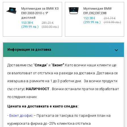
Мултимедия за BMW X3
Мултимедия BMW
E83 2003-2010 с 9"
E81,E82,E87,E88
дисплей
153.38 €
214.74 €
(299.99 лв.)
(419.99 лв.)
153.38 €
281.21 €
(299.99 лв.)
(550.00 лв.)
Информация за доставка
Доставяме със "
Спиди
" и "
Еконт"
.Като всички наши клиенти ще
се възползват от отстъпка на разходи за доставка. Доставка се
извършва в рамките на 1 до 3 работни дни. За всички продукти
със статус
НАЛИЧНОСТ
. Всички останали пратки се обработват
по следния начин:
Цената на доставката е както следва:
-
Еконт до офис
– Пратката се таксува по тарифния план на
куриерската фирма до -25% клиентска отстъпка