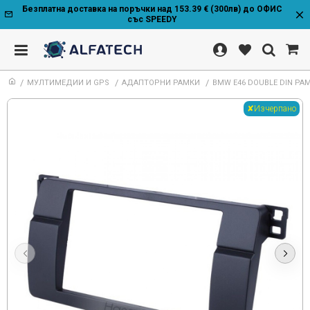
Безплатна доставка на поръчки над 153.39 € (300лв) до ОФИС
със SPEEDY
МУЛТИМЕДИИ И GPS
АДАПТОРНИ РАМКИ
BMW E46 DOUBLE DIN РА
✘Изчерпано