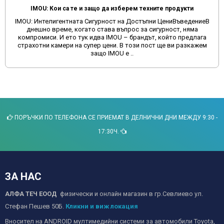
IMOU: Кои са те и защо да изберем техните продукти
IMOU: Интелигентната Сигурност на Достъпни ЦениВъведениеВ
днешно време, когато става въпрос за сигурност, няма
компромиси. И ето тук идва IMOU – брандът, който предлага
страхотни камери на супер цени. В този пост ще ви разкажем
защо IMOU е ..
ПОРЪЧКИ ПО ТЕЛЕФОНА СЕ ПРИЕМАТ В ДЕЛНИЧНИ ДНИ МЕЖДУ 9:30 -
17:30Ч.
ЗА НАС
АЛФА ТЕЧ ЕООД
физически и онлайн магазин в гр.Севлиево ул.
Стефан Пешев 50Б.
Кликни и виж локация
Вносител на ANDROID мултимедийни системи за автомобили Toyota,