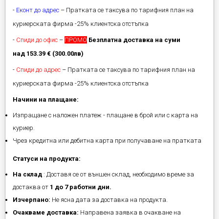
-
Еконт до адрес
– Пратката се таксува по тарифния план на
куриерската фирма -25% клиентска отстъпка
-
Спиди до офис
–
ПРОМО
Безплатна доставка на суми
над 153.39 € (300.00лв)
-
Спиди до адрес
– Пратката се таксува по тарифния план на
куриерската фирма -25% клиентска отстъпка
Начини на плащане:
Изпращане с наложен платеж - плащане в брой или с карта на
куриер.
Чрез кредитна или дебитна карта при получаване на пратката
Статуси на продукта:
На склад
: Доставя се от външен склад, необходимо време за
достаква от
1 до 7 работни дни.
Изчерпано:
Не ясна дата за доставка на продукта.
Очакваме доставка:
Направена заявка в очакване на