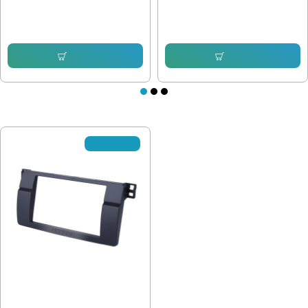
мултимедия Двоен дин
23.01 € (45.00 лв.)
10.22 € (19.99 лв.)
20.45 € (40.00 лв.)
Купи
Купи
ПОСЛЕДНО РАЗГЛЕДАХТЕ
✘Изчерпано
BMW E46 Double Din Рамка
25.56 € (49.99 лв.)