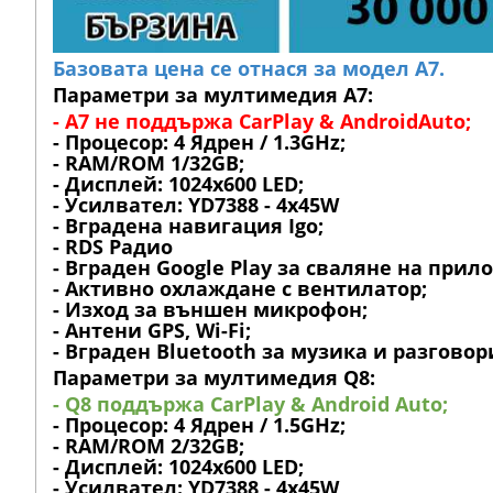
Базовата цена се отнася за модел А7.
Параметри за мултимедия A7:
- A7 не поддържа CarPlay & AndroidAuto;
- Процесор: 4 Ядрен / 1.3GHz;
- RAM/ROM 1/32GB;
- Дисплей: 1024х600 LED;
- Усилвател: YD7388 - 4x45W
- Вградена навигация Igo;
- RDS Радио
- Вграден Google Play за сваляне на прил
- Активно охлаждане с вентилатор;
- Изход за външен микрофон;
- Антени GPS, Wi-Fi;
- Вграден Bluetooth за музика и разговор
Параметри за мултимедия Q8:
- Q8 поддържа CarPlay & Android Auto;
- Процесор: 4 Ядрен / 1.5GHz;
- RAM/ROM 2/32GB;
- Дисплей: 1024х600 LED;
- Усилвател: YD7388 - 4x45W