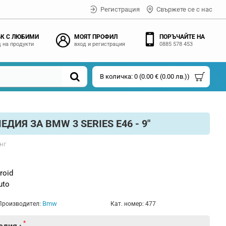
Регистрация
Свържете се с нас
К С ЛЮБИМИ
МОЯТ ПРОФИЛ
ПОРЪЧАЙТЕ НА
 на продукти
вход и регистрация
0885 578 453
В количка: 0 (0.00 € (0.00 лв.))
ДИЯ ЗА BMW 3 SERIES E46 - 9"
нг
roid
uto
Bmw
Производител:
Кат. номер:
477