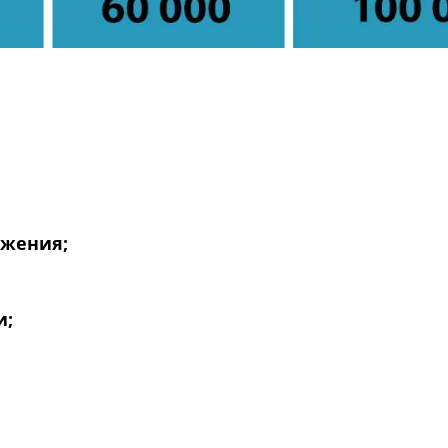
ожения;
и;