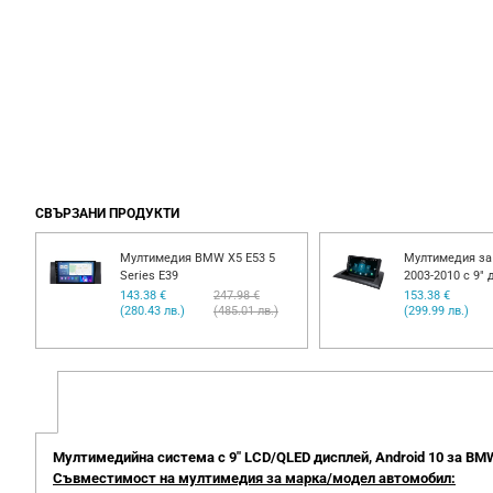
СВЪРЗАНИ ПРОДУКТИ
Мултимедия BMW X5 E53 5
Мултимедия за
Series E39
2003-2010 с 9" 
143.38 €
247.98 €
153.38 €
(280.43 лв.)
(485.01 лв.)
(299.99 лв.)
Мултимедийна система с 9" LCD/QLED дисплей, Android 10 за BMW
Съвместимост на мултимедия за марка/модел автомобил: