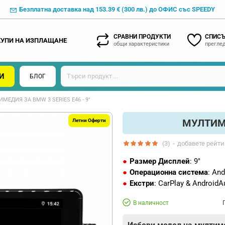
Безплатна доставка над 153.39 € (300 лв.) до ОФИС със SPEEDY
СРАВНИ ПРОДУКТИ
СПИСЪ
КУПИ НА ИЗПЛАЩАНЕ
общи характеристики
преглед
И
БЛОГ
МЕДИЯ ЗА BMW 3 SERIES E46 - 9"
МУЛТИМЕ
Летни Оферти
(3)
-
добавете рейти
Размер Дисплей
: 9"
Операционна система
: And
Екстри
: CarPlay & AndroidA
В наличност