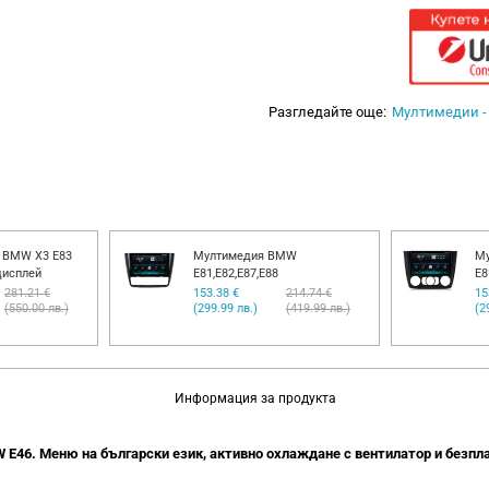
Разгледайте още:
Мултимедии -
 BMW X3 E83
Мултимедия BMW
М
дисплей
E81,E82,E87,E88
E8
281.21 €
153.38 €
214.74 €
15
(550.00 лв.)
(299.99 лв.)
(419.99 лв.)
(2
Информация за продукта
 E46. Меню на български език, активно охлаждане с вентилатор и безпла