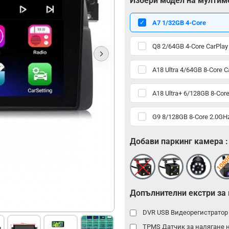
Избери модел на мултим
А7 1/32GB 4-Core
Q8 2/64GB 4-Core CarPlay
A18 Ultra 4/64GB 8-Core C
A18 Ultra+ 6/128GB 8-Core
G9 8/128GB 8-Core 2.0GHz
Добави паркинг камера :
Допълнителни екстри за
DVR USB Видеорегистрато
TPMS Датчик за налягане 