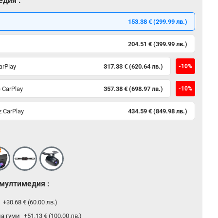
едия :
153.38 € (299.99 лв.)
204.51 € (399.99 лв.)
arPlay
317.33 € (620.64 лв.)
-10%
 CarPlay
357.38 € (698.97 лв.)
-10%
 CarPlay
434.59 € (849.98 лв.)
 мултимедия :
р
+30.68 € (60.00 лв.)
на гуми
+51.13 € (100.00 лв.)