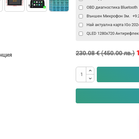
OBD диагностика Bluetooth
Външен Микрофон 3м.
+9.
Най актуална карта IGo 20
QLED 1280x720 Антирефлек
230.08 € (450.00 лв.)
анция