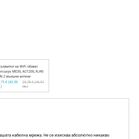
ължител на WiFi обхват
rcusys ME30, AC1200, RJ45
N 2 външни антени
.73 € (42.50
23.78 € (46.51
.)
лв.)
вашата кабелна мрежа. Не се изисква абсолютно никакво