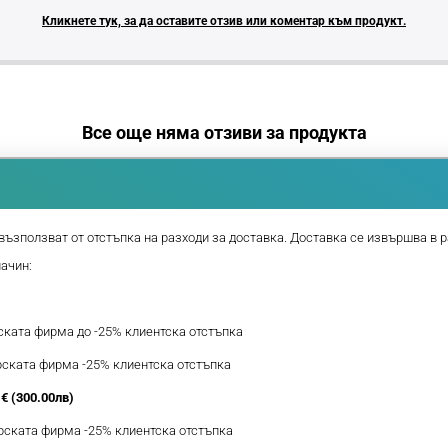
Кликнете тук, за да оставите отзив или коментар към продукт.
Все още няма отзиви за продукта
възползват от отстъпка на разходи за доставка. Доставка се извършва в р
начин:
рската фирма до -25% клиентска отстъпка
ерската фирма -25% клиентска отстъпка
€ (300.00лв)
ерската фирма -25% клиентска отстъпка