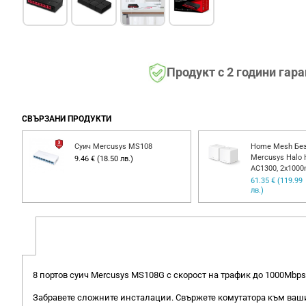
Продукт с 2 години гар
СВЪРЗАНИ ПРОДУКТИ
Суич Mercusys MS108
Home Mesh Без
Mercusys Halo 
9.46 € (18.50 лв.)
AC1300, 2x100
61.35 € (119.99
лв.)
8 портов суич Mercusys MS108G с скорост на трафик до 1000Mb
Забравете сложните инсталации. Свържете комутатора към ваши