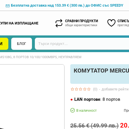
Безплатна доставка над 153.39 € (300 лв.) до ОФИС със SPEEDY
СРАВНИ ПРОДУКТИ
СПИСЪ
КУПИ НА ИЗПЛАЩАНЕ
общи характеристики
преглед
И
БЛОГ
S108G, 8 ПОРТОВ 10/100/1000MBPS, НЕУПРАВЛЯЕМ
КОМУТАТОР MERCUS
(0)
-
добавете рейти
LAN портове
: 8 портов
В наличност
Пр
20.
25.56 € (49.99 лв.)