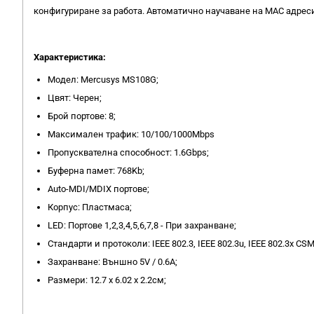
конфигуриране за работа. Автоматично научаване на MAC адреси
Характеристика:
Модел: Mercusys MS108G;
Цвят: Черен;
Брой портове: 8;
Максимален трафик: 10/100/1000Mbps
Пропусквателна способност: 1.6Gbps;
Буферна памет: 768Kb;
Auto-MDI/MDIX портове;
Корпус: Пластмаса;
LED: Портове 1,2,3,4,5,6,7,8 - При захранване;
Стандарти и протоколи: IEEE 802.3, IEEE 802.3u, IEEE 802.3x CS
Захранване: Външно 5V / 0.6A;
Размери: 12.7 х 6.02 х 2.2см;