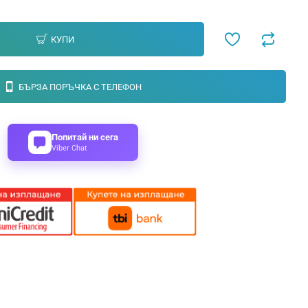
КУПИ
БЪРЗА ПОРЪЧКА С ТЕЛЕФОН
Попитай ни сега
Viber Chat