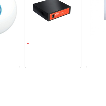
п 2.4/5GHz,
Суич Wi-Tek Wi-SG105
FTP Кабел C
носещо жил
5 порта
27.66 € (54.10 лв.)
0.87 € (1.70 
ПОСЛЕДНО РАЗГЛЕДАХТЕ