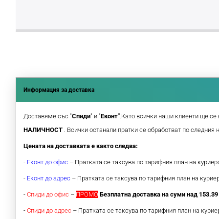
Информация за доставка
Доставяме със "
Спиди
" и "
Еконт"
.Като всички наши клиенти ще се 
НАЛИЧНОСТ
. Всички останали пратки се обработват по следния 
Цената на доставката е както следва:
-
Еконт до офис
– Пратката се таксува по тарифния план на курие
-
Еконт до адрес
– Пратката се таксува по тарифния план на кури
-
Спиди до офис
–
ПРОМО
Безплатна доставка на суми над 153.39 
-
Спиди до адрес
– Пратката се таксува по тарифния план на кури