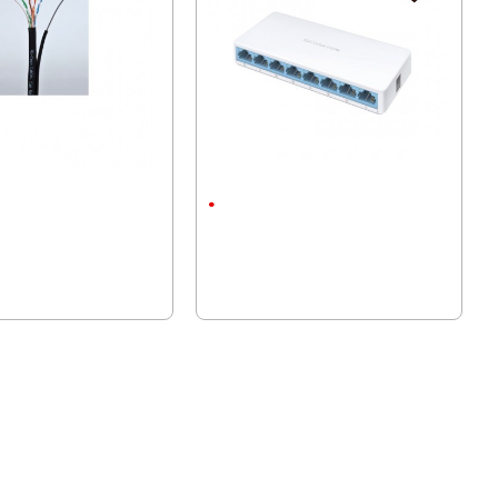
AT5E 24AWG Меден с
Суич Mercusys MS108
о
8 порта
лв.)
9.46 € (18.50 лв.)