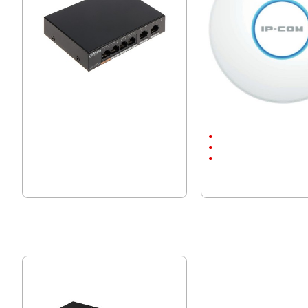
Dahua Poe Суич 6-портов PFS3006-
Безжична точка за достъ
4GT-60
iUAP-AC-Lite
Wi-Fi и LAN
TD-iUAP
Вградени антени
62.63 € (122.49 лв.)
86.66 € (169.49 лв.)
50.87 € (99.49 лв.)