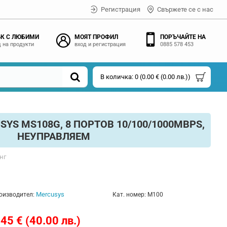
Регистрация
Свържете се с нас
К С ЛЮБИМИ
МОЯТ ПРОФИЛ
ПОРЪЧАЙТЕ НА
 на продукти
вход и регистрация
0885 578 453
В количка: 0 (0.00 € (0.00 лв.))
YS MS108G, 8 ПОРТОВ 10/100/1000MBPS,
НЕУПРАВЛЯЕМ
нг
Mercusys
оизводител:
Кат. номер:
M100
45 € (40.00 лв.)