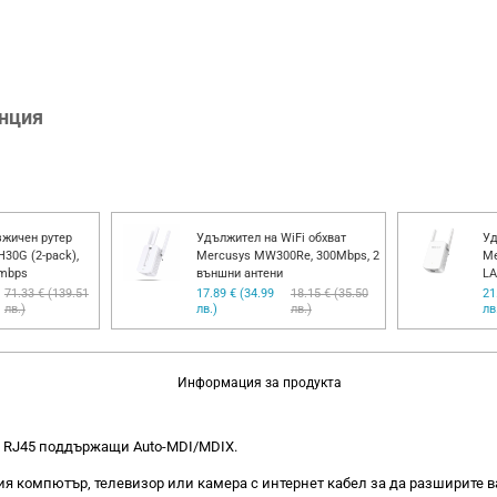
анция
жичен рутер
Удължител на WiFi обхват
Уд
H30G (2-pack),
Mercusys MW300Re, 300Mbps, 2
Me
0mbps
външни антени
LA
71.33 € (139.51
17.89 € (34.99
18.15 € (35.50
21
лв.)
лв.)
лв.)
лв
Информация за продукта
ps RJ45 поддържащи Auto-MDI/MDIX.
я компютър, телевизор или камера с интернет кабел за да разширите 