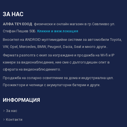
ЗА НАС
АЛФА ТЕЧ ЕООД
физически и онлайн магазин в гр.Севлиево ул.
Стефан Пешев 50Б.
Кликни и виж локация
Вносител на ANDROID мултимедийни системи за автомобили Toyota,
VW, Opel, Mercedes, BMW, Peugeot, Dacia, Seat и много други..
Фирмата разполга с екип за изграждане и продажба на Wi-fi и IP
камери за видеонаблюдение, ние сме с дългогодишен опит в
сферата на видеонаблюдението.
Продажба на соларно осветление за дома и индустриална цел.
Прожектори и челници с акумулаторни батерии и други.
ИНФОРМАЦИЯ
За нас
Контакти