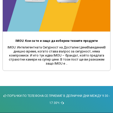
IMOU: Кои са те и защо да изберем техните продукти
IMOU: Интелигентната Сигурност на Достъпни ЦениВъведениеВ
днешно време, когато става въпрос за сигурност, няма
компромиси. И ето тук идва IMOU – брандът, който предлага
страхотни камери на супер цени. В този пост ще ви разкажем
защо IMOU е ..
ПОРЪЧКИ ПО ТЕЛЕФОНА СЕ ПРИЕМАТ В ДЕЛНИЧНИ ДНИ МЕЖДУ 9:30 -
17:30Ч.