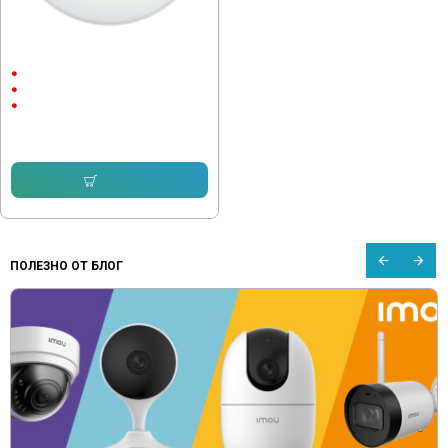
Безжична точка за достъп
2.4/5GHz, iUAP-AC-Lite
Wi-Fi и LAN
TD-iUAP
Вградени антени
86.66 € (169.49 лв.)
Купи
ПОЛЕЗНО ОТ БЛОГ