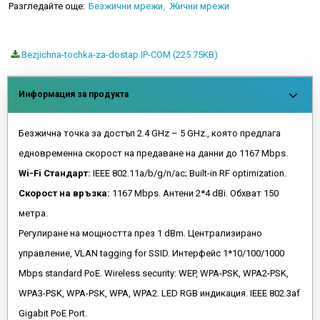
Разгледайте още:
Безжични мрежи
Жични мрежи
Bezjichna-tochka-za-dostap IP-COM (225.75KB)
Информация за продукта
Безжична точка за достъп 2.4 GHz – 5 GHz., която предлага
едновременна скорост на предаване на данни до 1167 Mbps.
Wi-Fi Стандарт:
IEEE 802.11a/b/g/n/ac; Built-in RF optimization.
Скорост на връзка:
1167 Mbps. Антени 2*4 dBi. Обхват 150
метра.
Регулиране на мощността през 1 dBm. Централизирано
управление, VLAN tagging for SSID. Интерфейс 1*10/100/1000
Mbps standard PoE. Wireless security: WEP, WPA-PSK, WPA2-PSK,
WPA3-PSK, WPA-PSK, WPA, WPA2. LED RGB индикация. IEEE 802.3af
Gigabit PoE Port.