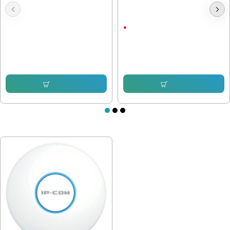
Dahua Poe Суич 6-портов PFS3006-
Суич Wi-Tek Wi-SG105
4GT-60
5 порта
62.63 € (122.49 лв.)
27.66 € (54.10 лв.)
50.87 € (99.49 лв.)
Купи
Купи
ПОСЛЕДНО РАЗГЛЕДАХТЕ