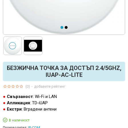
БЕЗЖИЧНА ТОЧКА ЗА ДОСТЪП 2.4/5GHZ,
IUAP-AC-LITE
(0)
-
добавете рейтинг
Свързаност
: Wi-Fi и LAN
Апликация
: TD-iUAP
Екстри
: Вградени антени
В наличност
IP-COM
Производител: