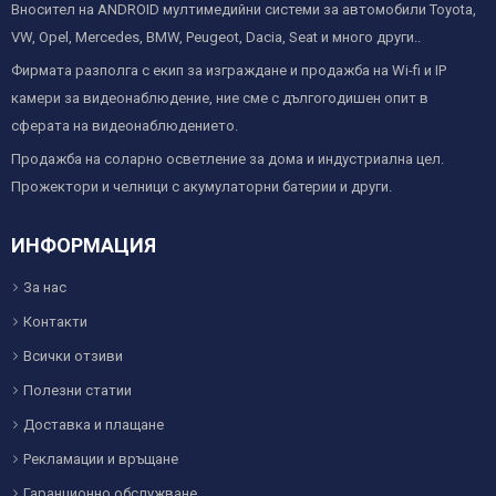
Вносител на ANDROID мултимедийни системи за автомобили Toyota,
VW, Opel, Mercedes, BMW, Peugeot, Dacia, Seat и много други..
Фирмата разполга с екип за изграждане и продажба на Wi-fi и IP
камери за видеонаблюдение, ние сме с дългогодишен опит в
сферата на видеонаблюдението.
Продажба на соларно осветление за дома и индустриална цел.
Прожектори и челници с акумулаторни батерии и други.
ИНФОРМАЦИЯ
За нас
Контакти
Всички отзиви
Полезни статии
Доставка и плащане
Рекламации и връщане
Гаранционно обслужване