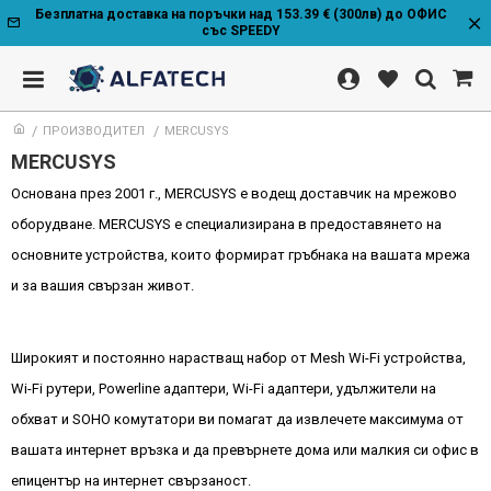
Безплатна доставка на поръчки над 153.39 € (300лв) до ОФИС
със SPEEDY
ПРОИЗВОДИТЕЛ
MERCUSYS
MERCUSYS
Основана през 2001 г., MERCUSYS е водещ доставчик на мрежово
оборудване. MERCUSYS е специализирана в предоставянето на
основните устройства, които формират гръбнака на вашата мрежа
и за вашия свързан живот.
Широкият и постоянно нарастващ набор от Mesh Wi-Fi устройства,
Wi-Fi рутери, Powerline адаптери, Wi-Fi адаптери, удължители на
обхват и SOHO комутатори ви помагат да извлечете максимума от
вашата интернет връзка и да превърнете дома или малкия си офис в
епицентър на интернет свързаност.