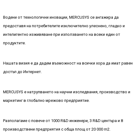
Водени от технологични иновации, MERCUSYS се ангажира да
предоставя на потребителите изключително улеснено, гладко и
интелигентно изживяване при използването на всеки един от
продуктите.
Нашата визия е да дадем възможност на всички хора да имат равен
достъп до Интернет.
MERCUSYS е натрупването на научни изследвания, производство и
маркетинг в глобално мрежово предприятие.
Разполагаме с повече от 1000 R&D инженери, 3 R&D центъра и 8
производствени предприятия с обща площ от 20 000 m2.