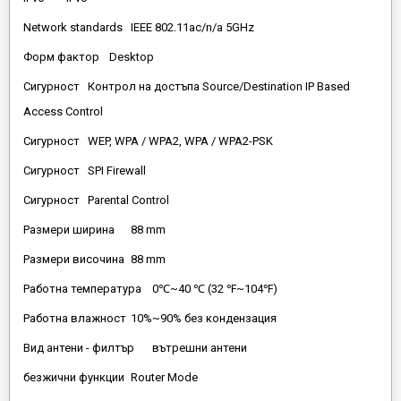
Network standards
IEEE 802.11ac/n/a 5GHz
Форм фактор
Desktop
Сигурност
Контрол на достъпа Source/Destination IP Based
Access Control
Сигурност
WEP, WPA / WPA2, WPA / WPA2-PSK
Сигурност
SPI Firewall
Сигурност
Parental Control
Размери ширина
88 mm
Размери височина
88 mm
Работна температура
0℃~40 ℃ (32 ℉~104℉)
Работна влажност
10%~90% без кондензация
Вид антени - филтър
вътрешни антени
безжични функции
Router Mode