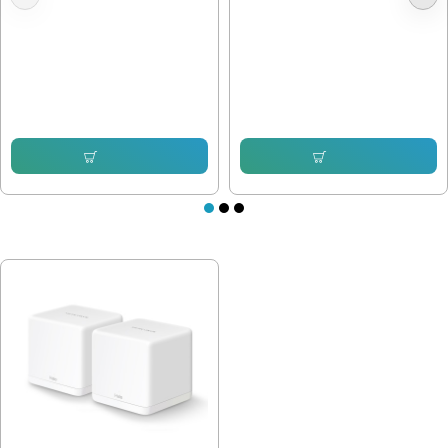
MIMO WIFI ROUTER
Fi Рутер с OneMesh
36.28 € (70.96 лв.)
133.91 € (261.91 лв.)
Купи
Купи
ПОСЛЕДНО РАЗГЛЕДАХТЕ