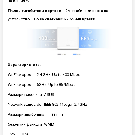
на вашия Wi-Fi.
Пълни гигабитови портове
– 2× гигабитови порта на
устройство Halo за светкавични жични връзки
Характеристики:
Wi-Fi скорост
2.4 GHz: Up to 400 Mbps
Wi-Fi скорост
5GHz: Up to 867Mbps
Размери височина
ASUS
Network standards
IEEE 802.11b/g/n 2.4GHz
Размери дълбочина
88 mm
безжични функции
WMM
IPv6
IPv6