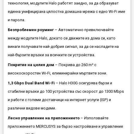
технология, модулите Halo работят заедно, за да образуват
единна унифицирана цялостна домашна мрежа с едно Wi-Fi име
и парола.
Безпроблемен роуминг
– Автоматично превключвайте
между модулите Halo, докато се движите из дома си, като
винаги получавате най-добрия сигнал, за да се насладите на
най-бързите връзки за всичките си устройства.
Покритие на целия дом
– Покрива до 260 m² с
високоскоростен Wi-Fi, елиминирайки мъртвите зони.
1,3 Gbps Dual Band Wi-Fi
– Halo H30G осигурява бързи и
стабилни връзки до 100 устройства със скорост до 1300 Mbps
и работи с големи доставчици на интернет услуги (ISP) и
различни видове модеми.
Лесно управление на приложението
– Използвайте
приложението MERCUSYS за бързо настройване и управление