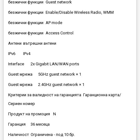
безжични функции
Guest network
безжични функции
Enable/Disable Wireless Radio, WMM
безжични функции
AP mode
безжични функции
Access Control
Антени
вътрешни антени
IPv6
IPv4
Interface
2x Gigabit LAN/WAN ports
Guest мрежа
5GHz guest network × 1
Guest мрежа
2.4GHz guest network × 1
Критерии за валидност на гаранцията
Гаранционна карта/
Сериен номер
Продукт на промоция
N
Гаранция
36 месеца
Наличност
Ограничена - под 10 бр.