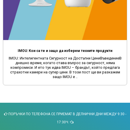
IMOU: Кои са те и защо да изберем техните продукти
IMOU: Интелигентната Сигурност на Достъпни ЦениВъведениеВ
днешно време, когато става въпрос за сигурност, няма
компромиси. И ето тук идва IMOU – брандът, който предлага
страхотни камери на супер цени. В този пост ще ви разкажем
защо IMOU е ..
ПОРЪЧКИ ПО ТЕЛЕФОНА СЕ ПРИЕМАТ В ДЕЛНИЧНИ ДНИ МЕЖДУ 9:30 -
17:30Ч.