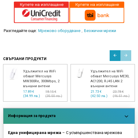
Разгледайте още:
Мрежово оборудване
Безжични мрежи
СВЪРЗАНИ ПРОДУКТИ
Удължител на WiFi
Удължител на WiFi
обхват Mercusys
обхват Mercusys ME30,
MW300Re, 300Mbps, 2
AC1200, RJ45 LAN 2
външни антени
външни антени
17.89 €
18.15 €
21.73 €
23.78 €
(34.99 лв.)
(35.50 лв.)
(42.50 лв.)
(46.51 лв.)
Информация за продукта
Една унифицирана мрежа
– С усъвършенствана мрежова