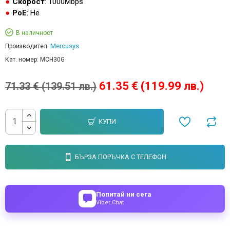
Скорост
: 1000Mbps
PoE
: Не
В наличност
Mercusys
Производител:
Кат. номер:
MCH30G
61.35 € (119.99 лв.)
71.33 € (139.51 лв.)
КУПИ
БЪРЗА ПОРЪЧКА С ТЕЛЕФОН
Попитай ни сега
Viber Chat