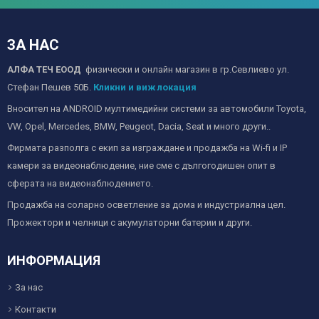
ЗА НАС
АЛФА ТЕЧ ЕООД
физически и онлайн магазин в гр.Севлиево ул.
Стефан Пешев 50Б.
Кликни и виж локация
Вносител на ANDROID мултимедийни системи за автомобили Toyota,
VW, Opel, Mercedes, BMW, Peugeot, Dacia, Seat и много други..
Фирмата разполга с екип за изграждане и продажба на Wi-fi и IP
камери за видеонаблюдение, ние сме с дългогодишен опит в
сферата на видеонаблюдението.
Продажба на соларно осветление за дома и индустриална цел.
Прожектори и челници с акумулаторни батерии и други.
ИНФОРМАЦИЯ
За нас
Контакти