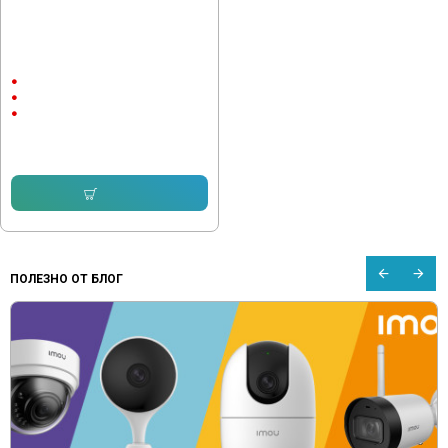
Home Mesh Безжичен рутер
Mercusys Halo H30G (2-pack),
AC1300, 2x1000mbps
2
1000Mbps
Не
71.33 € (139.51 лв.)
61.35 € (119.99 лв.)
Купи
ПОЛЕЗНО ОТ БЛОГ