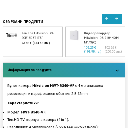
СВЪРЗАНИ ПРОДУКТИ
Камера Hikvision DS-
Видеорекордер
2CE16D8T-IT5F
Hikvision iDS-7104HQHI-
M1/S(C)
73.86 € (144.46 лв.)
102.25 €
102.26 €
(199.98 лв.)
(200.00 лв.)
Информация за продукта
Булет камера
Hikvision HWT-B340-VF
с 4 мегапиксела
резолюция и варифокален обектив 2.8-12mm
Характеристики:
Модел:
HWT-B340-VF;
Тип:HD-TVI корпусна камера (4 in 1);
Резолюция: 4 Мегапиксела (2560х1440@25 кад/сек);