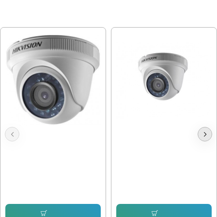
МОЖЕ ДА ХАРЕСАТЕ ОЩЕ
Камера Hikvision DS-2CE56D0T-
1mpx, 3.6mm, Вътрешна Hikvision
IRPF
DS-2CE56C0T-IRF
30.67 € (59.99 лв.)
23.49 € (45.94 лв.)
Купи
Купи