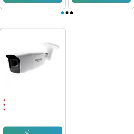
ПОСЛЕДНО РАЗГЛЕДАХТЕ
камера Hikvision HWT-B340-VF
4Mpx
Метал
HiWatch
78.26 € (153.06 лв.)
Купи