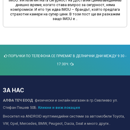
IMOU: Интелигентната Сигурност на Достъпни ЦениВъведениеВ
днешно време, когато става въпрос за сигурност, няма
компромиси. И ето тук идва IMOU – брандът, който предлага
страхотни камери на супер цени. В този пост ще ви разкажем
защо IMOU е ..
ПОРЪЧКИ ПО ТЕЛЕФОНА СЕ ПРИЕМАТ В ДЕЛНИЧНИ ДНИ МЕЖДУ 9:30 -
17:30Ч.
ЗА НАС
АЛФА ТЕЧ ЕООД
физически и онлайн магазин в гр.Севлиево ул.
Стефан Пешев 50Б.
Кликни и виж локация
Вносител на ANDROID мултимедийни системи за автомобили Toyota,
VW, Opel, Mercedes, BMW, Peugeot, Dacia, Seat и много други..