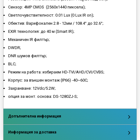
Сензор: 4MP CMOS (2560х1440 пиксела);
Светлочувствителност: 0.01 Lux (0 Lux IR on);
Обектив: Варифокален 2.8 - 12мм / 108.4° до 32.6°;
EXIR технология: до 40 м (Smart IR);
Механичен IR филтър;
DWDR;
DNR шумов филтър;
BLC;
Режим на работа: избираем HD-TVI/AHD/CVI/CVBS;
Корпус: за външен монтаж (IP66) -40~60C;
Захранване: 12Vdc/5.2W;
опция за монт. основа: DS-1280ZJ-S;
Допълнителна информация
Информация за доставка