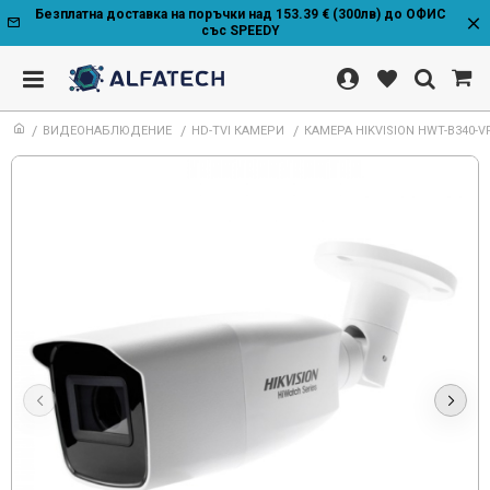
Безплатна доставка на поръчки над 153.39 € (300лв) до ОФИС
със SPEEDY
ВИДЕОНАБЛЮДЕНИЕ
HD-TVI КАМЕРИ
КАМЕРА HIKVISION HWT-B340-V