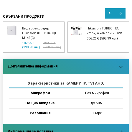
СВЪРЗАНИ ПРОДУКТИ
Видеорекордер
Hikvision TURBO HD,
Hikvision iDS-7104HQHI-
2mpx, 4 камери и DVR
M1/S(C)
306.26 € (598.99 лв.)
102.25 €
102.26 €
(199.98 лв.)
(200.00 лв.)
Допълнителна информация
Характеристики за КАМЕРИ IP, TVI AHD,
Микрофон
Без микрофон
Нощно виждане
до 60м.
Резолюция
1 Mpx
Информация за доставка