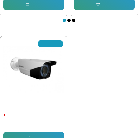
Купи
Купи
ПОСЛЕДНО РАЗГЛЕДАХТЕ
✘Изчерпано
1mpx, 3.6, Външна Hikvision DS-
2CE16C0T-IT3F
1 Mpx
33.23 € (64.99 лв.)
Купи