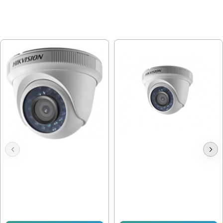
МОЖЕ ДА ХАРЕСАТЕ ОЩЕ
Камера Hikvision DS-2CE56D0T-
1mpx, 3.6mm, Вътрешна Hikvision
IRPF
DS-2CE56C0T-IRF
30.67 € (59.99 лв.)
23.49 € (45.94 лв.)