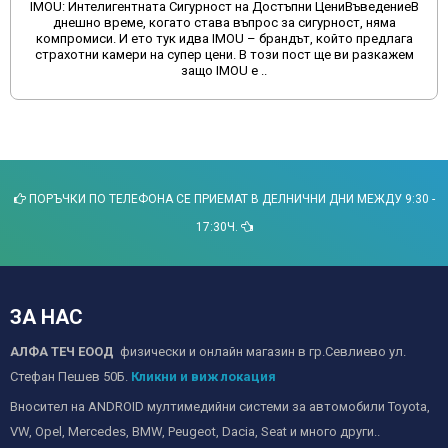
IMOU: Интелигентната Сигурност на Достъпни ЦениВъведениеВ
днешно време, когато става въпрос за сигурност, няма
компромиси. И ето тук идва IMOU – брандът, който предлага
страхотни камери на супер цени. В този пост ще ви разкажем
защо IMOU е ..
ПОРЪЧКИ ПО ТЕЛЕФОНА СЕ ПРИЕМАТ В ДЕЛНИЧНИ ДНИ МЕЖДУ 9:30 -
17:30Ч.
ЗА НАС
АЛФА ТЕЧ ЕООД
физически и онлайн магазин в гр.Севлиево ул.
Стефан Пешев 50Б.
Кликни и виж локация
Вносител на ANDROID мултимедийни системи за автомобили Toyota,
VW, Opel, Mercedes, BMW, Peugeot, Dacia, Seat и много други..