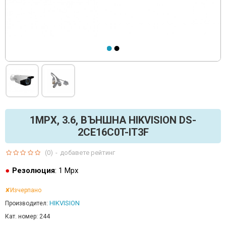
1MPX, 3.6, ВЪНШНА HIKVISION DS-
2CE16C0T-IT3F
(0)
-
добавете рейтинг
Резолюция
: 1 Mpx
✘Изчерпано
HIKVISION
Производител:
Кат. номер:
244