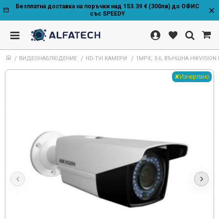
Безплатна доставка на поръчки над 153.39 € (300лв) до ОФИС
със SPEEDY
ВИДЕОНАБЛЮДЕНИЕ
HD-TVI КАМЕРИ
1MPX, 3.6, ВЪНШНА HIKVISION 
✘Изчерпано