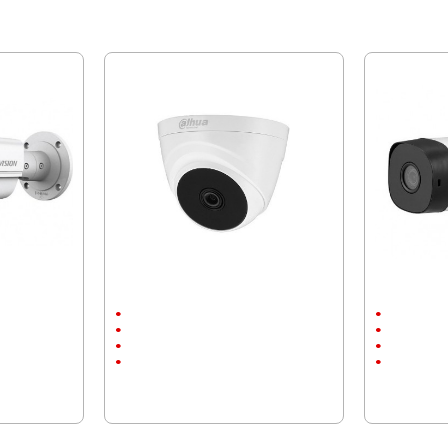
МОЖЕ ДА ХАРЕСАТЕ ОЩЕ
16D8T-IT5F
Куполна камера, HAC-T1A21-0280B
Dahua камер
вътрешен монтаж
Външен мо
До 20м.
до 20м.
1920x1080
1920x1080
2 megapixels
2 megapixel
30.42 € (59.50 лв.)
35.79 € (70.
28.12 € (55.00 лв.)
29.40 € (57