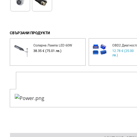
СВЪРЗАНИ ПРОДУКТИ
Соларна Лампа LED 60W
OBD2 Диагност
00
38.35 € (75.01 лв.)
12.78 € (25.00
лв.)
Напишете отзив