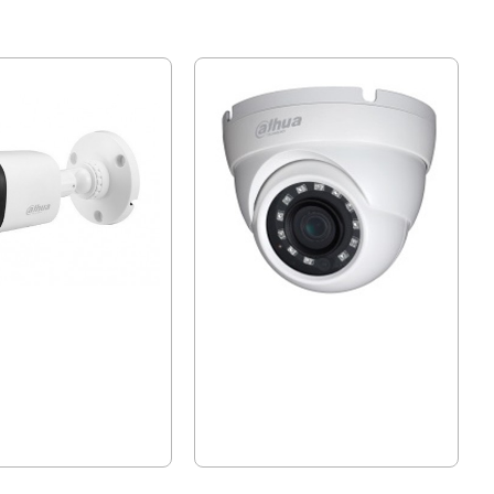
а, HAC-B1A21-0360B
Куполна камера HAC-HDW1200M-
0360B-S4
нтаж
s
00 лв.)
32.90 € (64.35 лв.)
.50 лв.)
32.90 € (64.35 лв.)