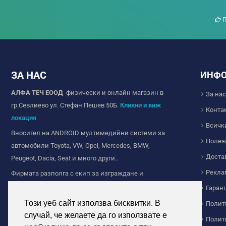
П
ЗА НАС
ИНФ
АЛФА ТЕЧ ЕООД
физически и онлайн магазин в
За нас
гр.Севлиево ул. Стефан Пешев 50Б.
Кликни и виж
Конта
локация
Всичк
Вносител на ANDROID мултимедийни системи за
Полез
автомобили Toyota, VW, Opel, Mercedes, BMW,
Доста
Peugeot, Dacia, Seat и много други..
Рекла
Фирмата разполга с екип за изграждане и
продажба на Wi-fi и IP камери за видеонаблюдение,
Гаран
ние сме с дългогодишен опит в сферата на
Този уеб сайт използва бисквитки. В
Полит
видеонаблюдението.
случай, че желаете да го използвате е
Полит