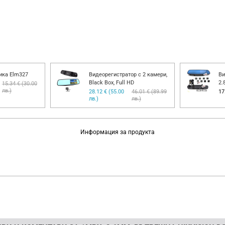
ика Elm327
Видеорегистратор с 2 камери,
Ви
Black Box, Full HD
2.
15.34 € (30.00
лв.)
28.12 € (55.00
46.01 € (89.99
17
лв.)
лв.)
Информация за продукта