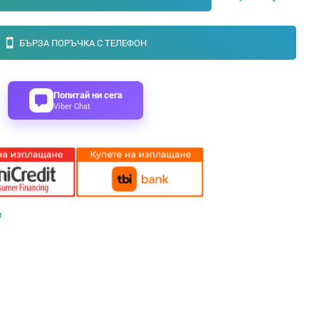
БЪРЗА ПОРЪЧКА С ТЕЛЕФОН
Попитай ни сега
Viber Chat
и