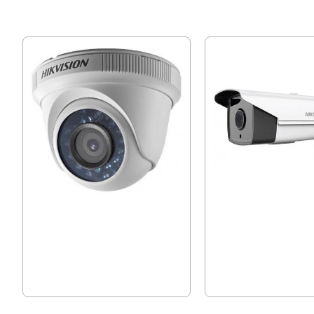
Камера Hikvision DS-2CE56D0T-IRPF
Камера Hikvision DS-2CE
30.67 € (59.99 лв.)
73.86 € (144.46 лв.)