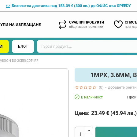
Безплатна доставка над 153.39 € (300 лв.) до ОФИС със SPEEDY
СРАВНИ ПРОДУКТИ
СПИСЪ
КУПИ НА ИЗПЛАЩАНЕ
общи характеристики
преглед
И
БЛОГ
ISION DS-2CE56C0T-IRF
1MPX, 3.6MM, 
(0)
-
добавете рейти
В наличност
Прои
Цена:
23.49 € (45.94 лв.)