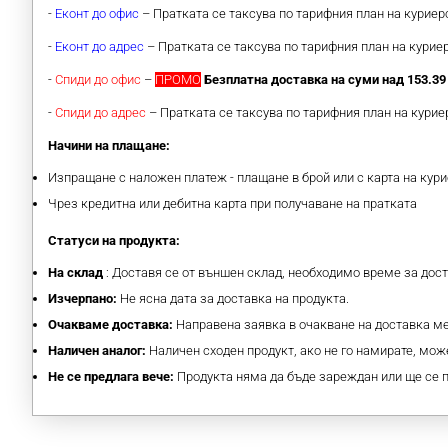
-
Еконт до офис
– Пратката се таксува по тарифния план на курие
-
Еконт до адрес
– Пратката се таксува по тарифния план на кури
-
Спиди до офис
–
ПРОМО
Безплатна доставка на суми над 153.39 
-
Спиди до адрес
– Пратката се таксува по тарифния план на кури
Начини на плащане:
Изпращане с наложен платеж - плащане в брой или с карта на кури
Чрез кредитна или дебитна карта при получаване на пратката
Статуси на продукта:
На склад
: Доставя се от външен склад, необходимо време за дос
Изчерпано:
Не ясна дата за доставка на продукта.
Очакваме доставка:
Направена заявка в очакване на доставка 
Наличен аналог:
Наличен сходен продукт, ако не го намирате, може
Не се предлага вече:
Продукта няма да бъде зареждан или ще се 