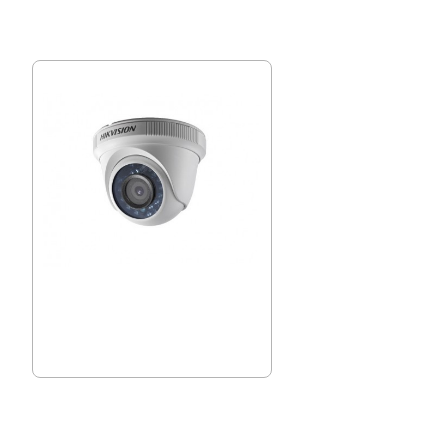
1mpx, 3.6mm, Вътрешна Hikvision DS-
2CE56C0T-IRF
23.49 € (45.94 лв.)