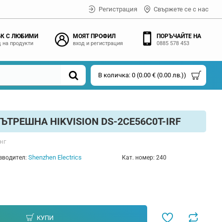
Регистрация
Свържете се с нас
К С ЛЮБИМИ
МОЯТ ПРОФИЛ
ПОРЪЧАЙТЕ НА
 на продукти
вход и регистрация
0885 578 453
В количка: 0 (0.00 € (0.00 лв.))
ВЪТРЕШНА HIKVISION DS-2CE56C0T-IRF
нг
Shenzhen Electrics
зводител:
Кат. номер:
240
КУПИ