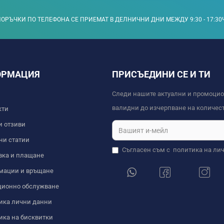
ОРЪЧКИ ПО ТЕЛЕФОНА СЕ ПРИЕМАТ В ДЕЛНИЧНИ ДНИ МЕЖДУ 9:30 - 17:30
ОРМАЦИЯ
ПРИСЪЕДИНИ СЕ И ТИ
Следи нашите актуални и промоци
валидни до изчерпване на количест
кти
и отзиви
ни статии
Съгласен съм с
политика на ли
вка и плащане
мации и връщане
ционно обслужване
ика лични данни
ика на бисквитки