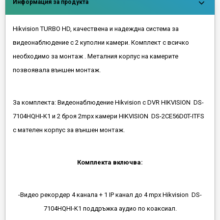
Информация за продукта
Hikvision TURBO HD, качествена и надеждна система за
видеонаблюдение с 2 куполни камери. Комплект с всичко
необходимо за монтаж . Металния корпус на камерите
позвоявала външен монтаж.
За комплекта: Видеонаблюдение Hikvision с DVR HIKVISION DS-
7104HQHI-K1 и 2 броя 2mpx камери HIKVISION DS-2CE56D0T-ITFS
с мателен корпус за външен монтаж.
Комплекта включва:
-Видео рекордер 4 канала + 1 IP канал до 4 mpx Hikvision DS-
7104HQHI-K1 поддръжка аудио по коаксиал.