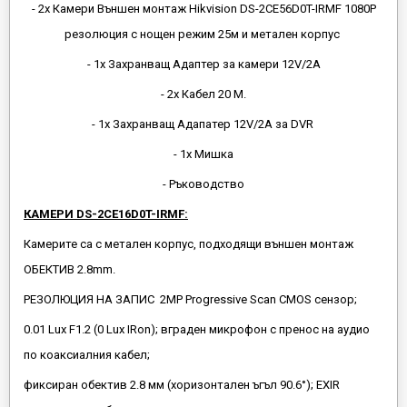
- 2х Камери Външен монтаж Hikvision DS-2CE56D0T-IRMF 1080P
резолюция с нощен режим 25м и метален корпус
- 1х Захранващ Адаптер за камери 12V/2A
- 2х Кабел 20 М.
- 1х Захранващ Адапатер 12V/2A за DVR
- 1х Мишка
- Ръководство
КАМЕРИ DS-2CE16D0T-IRMF:
Камерите са с метален корпус, подходящи външен монтаж
ОБЕКТИВ 2.8mm.
РЕЗОЛЮЦИЯ НА ЗАПИС 2MP Progressive Scan CMOS сензор;
0.01 Lux F1.2 (0 Lux IRon); вграден микрофон с пренос на аудио
по коаксиалния кабел;
фиксиран обектив 2.8 мм (хоризонтален ъгъл 90.6°); EXIR