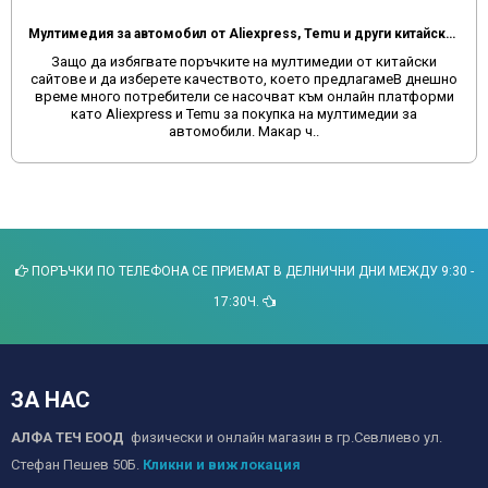
Мултимедия за автомобил от Aliexpress, Temu и други китайски сайтове
Защо да избягвате поръчките на мултимедии от китайски
сайтове и да изберете качеството, което предлагамеВ днешно
време много потребители се насочват към онлайн платформи
като Aliexpress и Temu за покупка на мултимедии за
автомобили. Макар ч..
ПОРЪЧКИ ПО ТЕЛЕФОНА СЕ ПРИЕМАТ В ДЕЛНИЧНИ ДНИ МЕЖДУ 9:30 -
17:30Ч.
ЗА НАС
АЛФА ТЕЧ ЕООД
физически и онлайн магазин в гр.Севлиево ул.
Стефан Пешев 50Б.
Кликни и виж локация