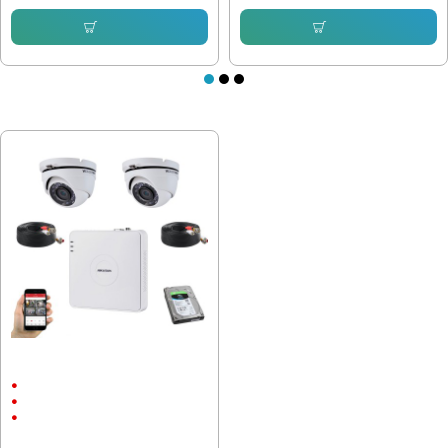
Купи
Купи
ПОСЛЕДНО РАЗГЛЕДАХТЕ
Hikvision Trubo HD с 2 куполни
камери
Външен монтаж
1080P
2 Megapixels