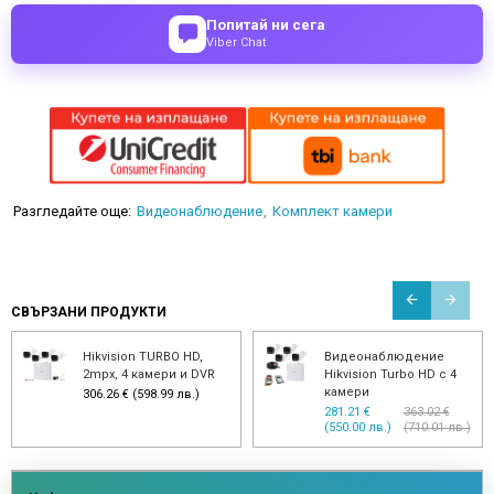
Попитай ни сега
Viber Chat
Разгледайте още:
Видеонаблюдение
Комплект камери
СВЪРЗАНИ ПРОДУКТИ
Hikvision TURBO HD,
Видеонаблюдение
2mpx, 4 камери и DVR
Hikvision Turbo HD с 4
камери
306.26 € (598.99 лв.)
281.21 €
363.02 €
(550.00 лв.)
(710.01 лв.)