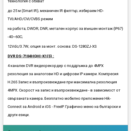
технология с обхват
до 25 м (Smart IR); механичен IR филтър; избираем HD-
TVI/AHD/CVI/CVBS режим
на работа; DWDR; DNR; метален корпус за външен монтаж (IP67)
-40~60C;
12Vdc/3.7W; опция за монт. основа: DS-1280ZJ-XS
DVR DS-7104HQHI-K1(S) :
4 канален DVR видеорекордер с поддръжка до 4MPX
резолюция за аналогови HD и цифрови IP камери. Компресия
H.265 Запис и възпроизвеждане при максимална резолюция
4MPX. Скорост на запис и възпроизвеждане - в зависимост от
свързаната камера. Безплатно мобилно приложение Hik-
Connect за Android и iOS - FreeIP. Графично меню на български и
други езици.