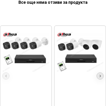
Все още няма отзиви за продукта
МОЖЕ ДА ХАРЕСАТЕ ОЩЕ
Видеонаблюдение Dahua с 4
Dahua 2.8-3.6mm, Full HD, 4
камери, Full HD
Камери, външен монтаж
280.98 € (549.55 лв.)
288.50 € (564.26 лв.)
281.21 € (550.00 лв.)
252.71 € (494.26 лв.)