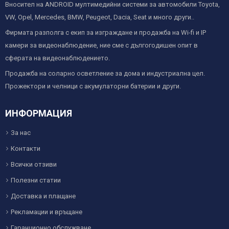
Вносител на ANDROID мултимедийни системи за автомобили Toyota,
VW, Opel, Mercedes, BMW, Peugeot, Dacia, Seat и много други..
Фирмата разполга с екип за изграждане и продажба на Wi-fi и IP
камери за видеонаблюдение, ние сме с дългогодишен опит в
сферата на видеонаблюдението.
Продажба на соларно осветление за дома и индустриална цел.
Прожектори и челници с акумулаторни батерии и други.
ИНФОРМАЦИЯ
За нас
Контакти
Всички отзиви
Полезни статии
Доставка и плащане
Рекламации и връщане
Гаранционно обслужване