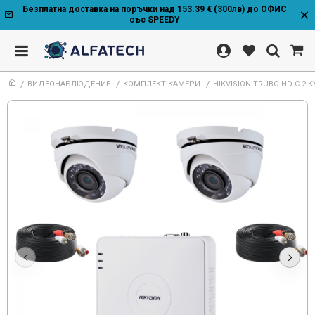
Безплатна доставка на поръчки над 153.39 € (300лв) до ОФИС
със SPEEDY
ВИДЕОНАБЛЮДЕНИЕ
КОМПЛЕКТ КАМЕРИ
HIKVISION TRUBO HD С 2