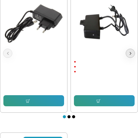
Адаптер 12V / 1A 5.5x2.5
Захранващ Адаптер 12V / 2A
С щепсел
12V/2A
С Кабел
6.39 € (12.50 лв.)
5.11 € (9.99 лв.)
Купи
Купи
ПОСЛЕДНО РАЗГЛЕДАХТЕ