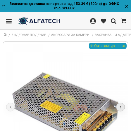
Безплатна доставка на поръчки над 153.39 € (300лв) до ОФИС
със SPEEDY
ВИДЕОНАБЛЮДЕНИЕ
АКСЕСОАРИ ЗА КАМЕРИ
ЗАХРАНВАЩИ АДАПТ
✈ Очакваме доставка