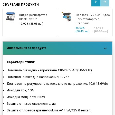
СВЪРЗАНИ ПРОДУКТИ
Видео регистратор
Blackbox DVR 4.3" Видео
BlackBox 2.8"
Регистратор тип
Огледало
17.90 € (35.01 лв.)
35.00 €
43.46 €
(68.45 лв.)
(85.00 лв.)
Информация за продукта
Характеристики:
Номинално входно напрежение 110-240V AC (50-60Hz)
Номинално изходно напрежение; 12Vdc
Диапазон на регулиране на изходното напрежение; 10.6-13.6Vdc
Изходен ток; 10A
Изходна мощност; 120W
Защита от късо съединениe; да
Защита от претоварване;Iout.max=14.5A/12V & restart