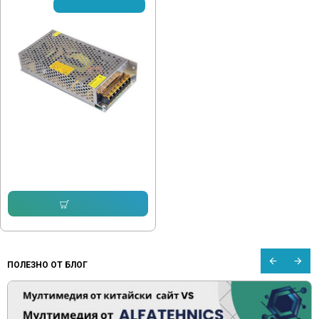
✈ Очакваме доставка
Захранващ блок 12V/120W - 10A
21.47 € (41.99 лв.)
18.66 € (36.50 лв.)
Купи
ПОЛЕЗНО ОТ БЛОГ