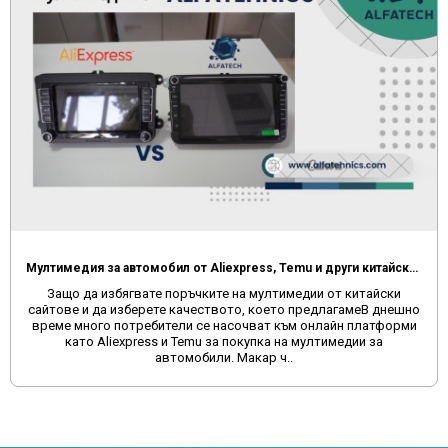
Мултимедия за автомобил от Aliexpress, Temu и други китайски сайтове
Защо да избягвате поръчките на мултимедии от китайски
сайтове и да изберете качеството, което предлагамеВ днешно
време много потребители се насочват към онлайн платформи
като Aliexpress и Temu за покупка на мултимедии за
автомобили. Макар ч..