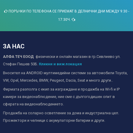
ПОРЪЧКИ ПО ТЕЛЕФОНА СЕ ПРИЕМАТ В ДЕЛНИЧНИ ДНИ МЕЖДУ 9:30 -
17:30Ч.
ЗА НАС
АЛФА ТЕЧ ЕООД
физически и онлайн магазин в гр.Севлиево ул.
Стефан Пешев 50Б.
Кликни и виж локация
Вносител на ANDROID мултимедийни системи за автомобили Toyota,
VW, Opel, Mercedes, BMW, Peugeot, Dacia, Seat и много други..
Фирмата разполга с екип за изграждане и продажба на Wi-fi и IP
камери за видеонаблюдение, ние сме с дългогодишен опит в
сферата на видеонаблюдението.
Продажба на соларно осветление за дома и индустриална цел.
Прожектори и челници с акумулаторни батерии и други.